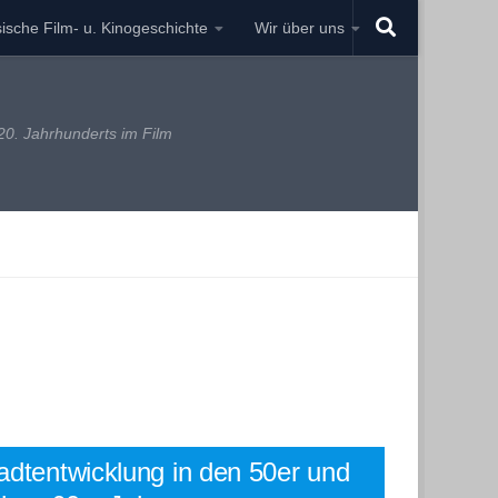
ische Film- u. Kinogeschichte
Wir über uns
0. Jahrhunderts im Film
adtentwicklung in den 50er und