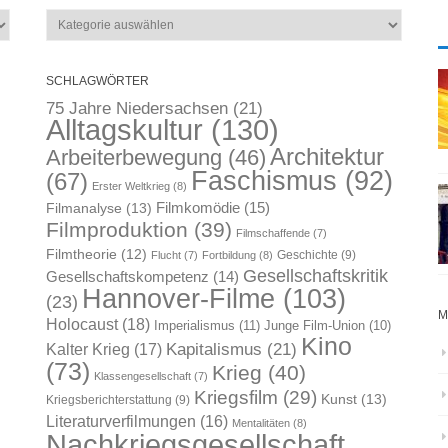
Kategorien
SCHLAGWÖRTER
75 Jahre Niedersachsen
(21)
Alltagskultur
(130)
Architektur
Arbeiterbewegung
(46)
Faschismus
(92)
(67)
Erster Weltkrieg
(8)
Filmkomödie
(15)
Filmanalyse
(13)
Filmproduktion
(39)
Filmschaffende
(7)
Filmtheorie
(12)
Geschichte
(9)
Flucht
(7)
Fortbildung
(8)
Gesellschaftskritik
Gesellschaftskompetenz
(14)
Hannover-Filme
(103)
(23)
M
Holocaust
(18)
Imperialismus
(11)
Junge Film-Union
(10)
Kino
Kapitalismus
(21)
Kalter Krieg
(17)
(73)
Krieg
(40)
Klassengesellschaft
(7)
Kriegsfilm
(29)
Kunst
(13)
Kriegsberichterstattung
(9)
Literaturverfilmungen
(16)
Mentalitäten
(8)
Nachkriegsgesellschaft