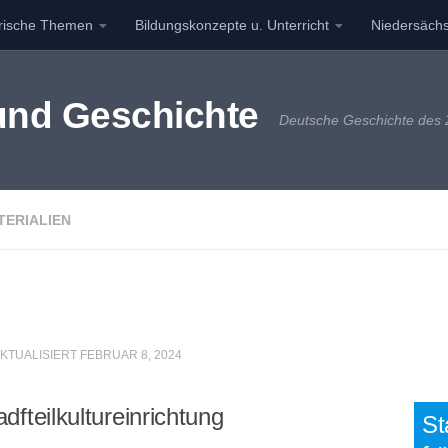
orische Themen
Bildungskonzepte u. Unterricht
Niedersächs
 und Geschichte
Deutsche Geschichte des 2
TERIALIEN
AKTUALISIERT
FEBRUAR 8, 2024
fteilkultureinrichtung
St