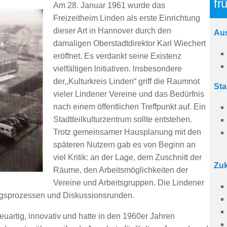
fr
Am 28. Januar 1961 wurde das
Freizeitheim Linden als erste Einrichtung
dieser Art in Hannover durch den
Aus
damaligen Oberstadtdirektor Karl Wiechert
eröffnet. Es verdankt seine Existenz
vielfältigen lnitiativen. lnsbesondere
der,,Kulturkreis Linden“ griff die Raumnot
Sta
vieler Lindener Vereine und das Bedürfnis
nach einem öffentlichen Treffpunkt auf. Ein
Stadtteilkulturzentrum sollte entstehen.
Trotz gemeinsamer Hausplanung mit den
späteren Nutzern gab es von Beginn an
viel Kritik: an der Lage, dem Zuschnitt der
Zuk
Räume, den Arbeitsmöglichkeiten der
Vereine und Arbeitsgruppen. Die Lindener
ungsprozessen und Diskussionsrunden.
euartig, innovativ und hatte in den 1960er Jahren