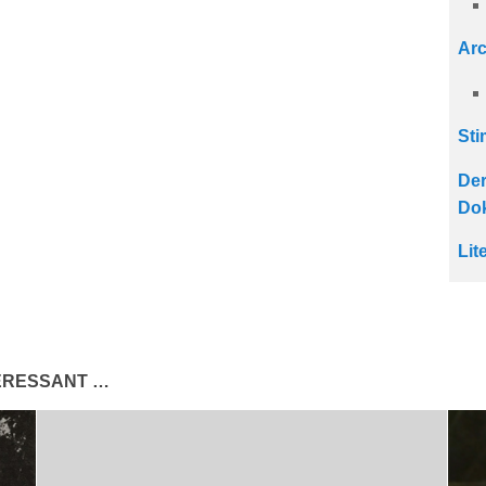
Arc
Sti
Der
Dok
Lit
TERESSANT …