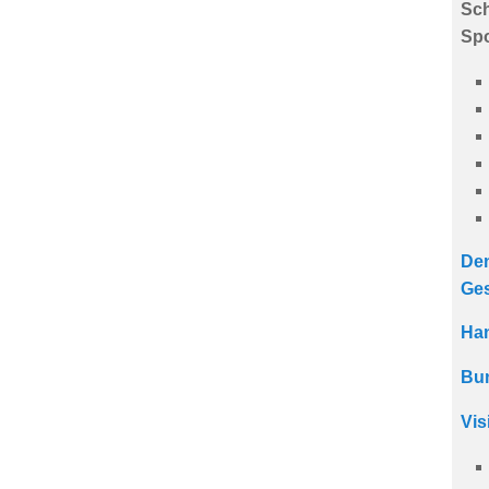
Sch
Spo
De
Ges
Ha
Bu
Vis