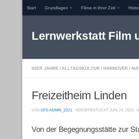
Start
Grundlagen
Filme in ihrer Zeit
Hist
Zum Inhalt springen
Lernwerkstatt Film
60ER JAHRE
/
ALLTAGSKULTUR
/
HANNOVER
/
MA
Freizeitheim Linden
VON
GFS-ADMIN_2021
· VERÖFFENTLICHT
JUNI 24, 2023
· 
Von der Begegnungsstätte zur Stad