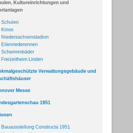
ulen, Kultureinrichtungen und
rtanlagen
Schulen
Kinos
Niedersachsenstadion
Eilenriederennen
Schwimmbäder
Freizeitheim Linden
nkmalgeschützte Verwaltungsgebäude und
chäftshäuser
nnover Messe
ndesgartenschau 1951
ionen
Bauausstellung Constructa 1951