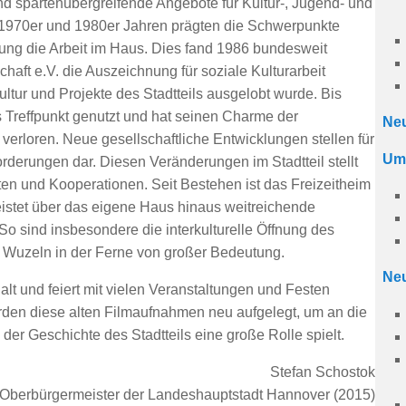
d spartenübergreifende Angebote für Kultur-, Jugend- und
n 1970er und 1980er Jahren prägten die Schwerpunkte
ildung die Arbeit im Haus. Dies fand 1986 bundesweit
haft e.V. die Auszeichnung für soziale Kulturarbeit
ultur und Projekte des Stadtteils ausgelobt wurde. Bis
 Treffpunkt genutzt und hat seinen Charme der
Neu
verloren. Neue gesellschaftliche Entwicklungen stellen für
Umg
rderungen dar. Diesen Veränderungen im Stadtteil stellt
en und Kooperationen. Seit Bestehen ist das Freizeitheim
 leistet über das eigene Haus hinaus weitreichende
. So sind insbesondere die interkulturelle Öffnung des
Wuzeln in der Ferne von großer Bedeutung.
Neu
alt und feiert mit vielen Veranstaltungen und Festen
rden diese alten Filmaufnahmen neu aufgelegt, um an die
der Geschichte des Stadtteils eine große Rolle spielt.
Stefan Schostok
Oberbürgermeister der Landeshauptstadt Hannover (2015)