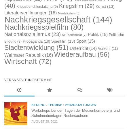
(40)
Kriegsfilm
(29)
Kunst
(13)
Kriegsberichterstattung
(9)
Literaturverfilmungen
(16)
Mentalitäten
(8)
Nachkriegsgesellschaft
(144)
Nachkriegsspielfilm
(80)
Nationalsozialismus
(23)
Politik
(15)
Politische
NS-Kontinuität
(7)
Sport
(15)
Spielfilm
(13)
Propaganda
(10)
Bildung
(9)
Stadtentwicklung
(51)
Unterricht
(14)
Verkehr
(11)
Wiederaufbau
(56)
Weimarer Republik
(16)
Wirtschaft
(72)
VERANSTALTUNGSTERMINE
BILDUNG
/
TERMINE
/
VERANSTALTUNGEN
Workshops bei den Tagen der Medienkompetenz und
Schulmedientagen Niedersachsen
AUGUST 25, 2022