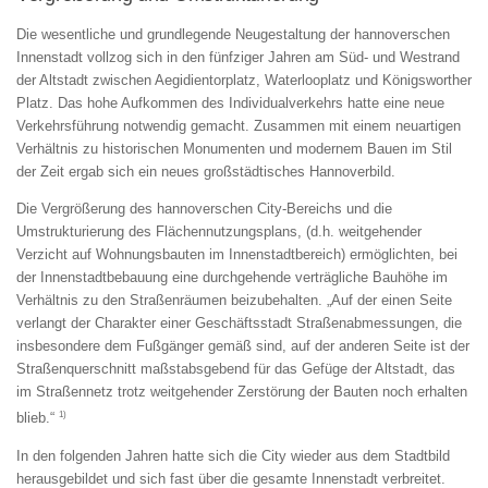
Die wesentliche und grundlegende Neugestaltung der hannoverschen
Innenstadt vollzog sich in den fünfziger Jahren am Süd- und Westrand
der Altstadt zwischen Aegidientorplatz, Waterlooplatz und Königsworther
Platz. Das hohe Aufkommen des Individualverkehrs hatte eine neue
Verkehrsführung notwendig gemacht. Zusammen mit einem neuartigen
Verhältnis zu historischen Monumenten und modernem Bauen im Stil
der Zeit ergab sich ein neues großstädtisches Hannoverbild.
Die Vergrößerung des hannoverschen City-Bereichs und die
Umstrukturierung des Flächennutzungsplans, (d.h. weitgehender
Verzicht auf Wohnungsbauten im Innenstadtbereich) ermöglichten, bei
der Innenstadtbebauung eine durchgehende verträgliche Bauhöhe im
Verhältnis zu den Straßenräumen beizubehalten. „Auf der einen Seite
verlangt der Charakter einer Geschäftsstadt Straßenabmessungen, die
insbesondere dem Fußgänger gemäß sind, auf der anderen Seite ist der
Straßenquerschnitt maßstabsgebend für das Gefüge der Altstadt, das
im Straßennetz trotz weitgehender Zerstörung der Bauten noch erhalten
1)
blieb.“
In den folgenden Jahren hatte sich die City wieder aus dem Stadtbild
herausgebildet und sich fast über die gesamte Innenstadt verbreitet.