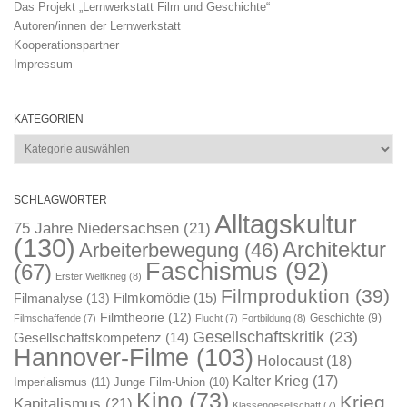
Das Projekt „Lernwerkstatt Film und Geschichte“
Autoren/innen der Lernwerkstatt
Kooperationspartner
Impressum
KATEGORIEN
Kategorien
SCHLAGWÖRTER
Alltagskultur
75 Jahre Niedersachsen
(21)
(130)
Architektur
Arbeiterbewegung
(46)
Faschismus
(92)
(67)
Erster Weltkrieg
(8)
Filmproduktion
(39)
Filmkomödie
(15)
Filmanalyse
(13)
Filmtheorie
(12)
Geschichte
(9)
Filmschaffende
(7)
Flucht
(7)
Fortbildung
(8)
Gesellschaftskritik
(23)
Gesellschaftskompetenz
(14)
Hannover-Filme
(103)
Holocaust
(18)
Kalter Krieg
(17)
Imperialismus
(11)
Junge Film-Union
(10)
Kino
(73)
Krieg
Kapitalismus
(21)
Klassengesellschaft
(7)