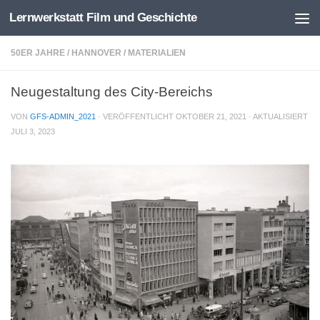
Lernwerkstatt Film und Geschichte
Zum Inhalt springen
50ER JAHRE
/
HANNOVER
/
MATERIALIEN
Neugestaltung des City-Bereichs
VON
GFS-ADMIN_2021
· VERÖFFENTLICHT
OKTOBER 21, 2021
· AKTUALISIERT
JULI 3, 2023