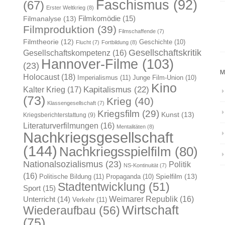
Faschismus
(92)
(67)
Erster Weltkrieg
(8)
Filmkomödie
(15)
Filmanalyse
(13)
Filmproduktion
(39)
Filmschaffende
(7)
Filmtheorie
(12)
Geschichte
(10)
Flucht
(7)
Fortbildung
(8)
Gesellschaftskritik
Gesellschaftskompetenz
(16)
Hannover-Filme
(103)
(23)
M
Holocaust
(18)
Imperialismus
(11)
Junge Film-Union
(10)
Kino
Kapitalismus
(22)
Kalter Krieg
(17)
(73)
Krieg
(40)
Klassengesellschaft
(7)
Kriegsfilm
(29)
Kunst
(13)
Kriegsberichterstattung
(9)
Literaturverfilmungen
(16)
Mentalitäten
(8)
Nachkriegsgesellschaft
(144)
Nachkriegsspielfilm
(80)
Nationalsozialismus
(23)
Politik
NS-Kontinuität
(7)
(16)
Spielfilm
(13)
Politische Bildung
(11)
Propaganda
(10)
Stadtentwicklung
(51)
Sport
(15)
Weimarer Republik
(16)
Unterricht
(14)
Verkehr
(11)
Wirtschaft
Wiederaufbau
(56)
(75)