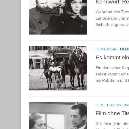
Kennwort: Re
Während des Zweit
Landsmann und zwe
Sicherheit gebrac
FILMAUFBAU
/
FILM
Es kommt ein
Ein deutscher Kor
selbst kommt ums 
bei Publikum und P
FILME 1945 BIS 195
Film ohne Tit
Der Film „Film ohn