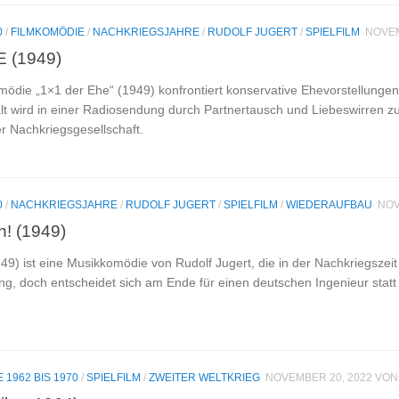
0
/
FILMKOMÖDIE
/
NACHKRIEGSJAHRE
/
RUDOLF JUGERT
/
SPIELFILM
NOVEM
 (1949)
mödie „1×1 der Ehe“ (1949) konfrontiert konservative Ehevorstellunge
alt wird in einer Radiosendung durch Partnertausch und Liebeswirren zu
r Nachkriegsgesellschaft.
0
/
NACHKRIEGSJAHRE
/
RUDOLF JUGERT
/
SPIELFILM
/
WIEDERAUFBAU
NOV
n! (1949)
949) ist eine Musikkomödie von Rudolf Jugert, die in der Nachkriegszeit
ng, doch entscheidet sich am Ende für einen deutschen Ingenieur statt
E 1962 BIS 1970
/
SPIELFILM
/
ZWEITER WELTKRIEG
NOVEMBER 20, 2022
VO