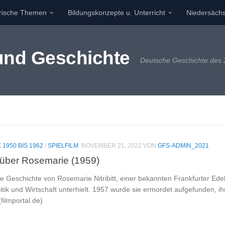
orische Themen
Bildungskonzepte u. Unterricht
Niedersächs
 und Geschichte
Deutsche Geschichte des 2
 1950 BIS 1962
/
SPIELFILM
NOVEMBER 21, 2022
VON
GFS-ADMIN_2021
 über Rosemarie (1959)
ie Geschichte von Rosemarie Nitribitt, einer bekannten Frankfurter Ede
tik und Wirtschaft unterhielt. 1957 wurde sie ermordet aufgefunden, ihr
filmportal.de)