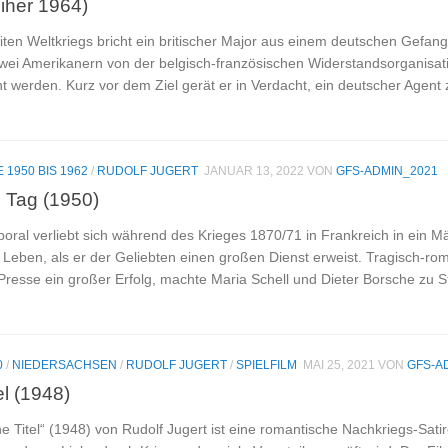
iher 1964)
en Weltkriegs bricht ein britischer Major aus einem deutschen Gefa
i Amerikanern von der belgisch-französischen Widerstandsorganisatio
ht werden. Kurz vor dem Ziel gerät er in Verdacht, ein deutscher Agent
E 1950 BIS 1962
/
RUDOLF JUGERT
JANUAR 13, 2022
VON
GFS-ADMIN_2021
 Tag (1950)
poral verliebt sich während des Krieges 1870/71 in Frankreich in ein M
Leben, als er der Geliebten einen großen Dienst erweist. Tragisch-roma
resse ein großer Erfolg, machte Maria Schell und Dieter Borsche zu St
0
/
NIEDERSACHSEN
/
RUDOLF JUGERT
/
SPIELFILM
MAI 25, 2021
VON
GFS-A
el (1948)
e Titel“ (1948) von Rudolf Jugert ist eine romantische Nachkriegs-Sati