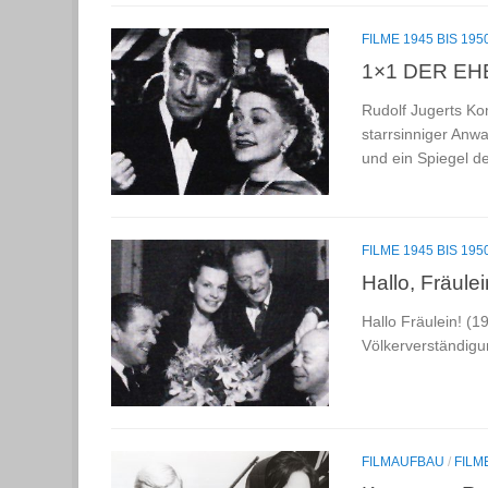
FILME 1945 BIS 195
1×1 DER EHE
Rudolf Jugerts Ko
starrsinniger Anw
und ein Spiegel de
FILME 1945 BIS 195
Hallo, Fräulei
Hallo Fräulein! (1
Völkerverständigu
FILMAUFBAU
/
FILM