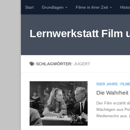
Start
Grundlagen
Filme in ihrer Zeit
Hist
Zum Inhalt springen
Lernwerkstatt Film
SCHLAGWÖRTER:
JUGERT
50ER JAHRE
/
FILME
Die Wahrheit
Der Film erzählt d
Mächtigen aus Poli
Medienecho aus. (