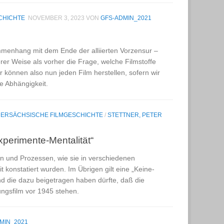
CHICHTE
NOVEMBER 3, 2023
VON
GFS-ADMIN_2021
mmenhang mit dem Ende der alliierten Vorzensur –
erer Weise als vorher die Frage, welche Filmstoffe
ir können also nun jeden Film herstellen, sofern wir
ue Abhängigkeit.
DERSÄCHSISCHE FILMGESCHICHTE
/
STETTNER, PETER
perimente-Mentalität“
en und Prozessen, wie sie in verschiedenen
konstatiert wurden. Im Übrigen gilt eine „Keine-
d die dazu beigetragen haben dürfte, daß die
tungsfilm vor 1945 stehen.
MIN_2021