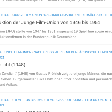
DESTORF
/
JUNGE FILM-UNION
/
NACHKRIEGSJAHRE
/
NIEDERSÄCHSISCHE F
duktion der Junge Film-Union von 1946 bis 1951
on (JFU) stellte von 1947 bis 1951 insgesamt 19 Spielfilme sowie einig
duktionsfirmen in der Bunderepublik Deutschland.
0
/
JUNGE FILM-UNION
/
NACHKRIEGSJAHRE
/
NIEDERSÄCHSISCHE FILMGES
021
licht (1948)
 Zwielicht“ (1948) von Gustav Fröhlich zeigt drei junge Männer, die 
fliehen. Bürgermeister Lukas hilft ihnen, trotz Konflikten und persönl
und Aufbau.
DESTORF
/
FILME 1945 BIS 1950
/
FILMREGISSEURE
/
JUNGE FILM-UNION
/
MEY
021