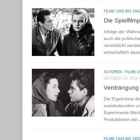
FILME 1950 BIS 196
Die Spielfil
Infolge der Währu
auch die politisch
verwirklicht werde
wirtschaftlich daz
AUTOREN
/
FILME 1
OKTOBER 20, 2023
Verdrängung 
Die Ergebnisse de
soziokulturellen 
Experimente-Menta
Produktionen der J
FILME 1945 BIS 195