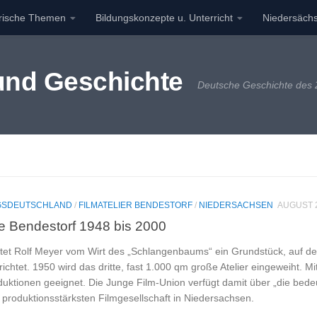
orische Themen
Bildungskonzepte u. Unterricht
Niedersächs
 und Geschichte
Deutsche Geschichte des 2
EGSDEUTSCHLAND
/
FILMATELIER BENDESTORF
/
NIEDERSACHSEN
AUGUST 2
be Bendestorf 1948 bis 2000
et Rolf Meyer vom Wirt des „Schlangenbaums“ ein Grundstück, auf dem
htet. 1950 wird das dritte, fast 1.000 qm große Atelier eingeweiht. M
uktionen geeignet. Die Junge Film-Union verfügt damit über „die bede
r produktionsstärksten Filmgesellschaft in Niedersachsen.