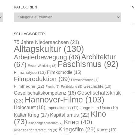
KATEGORIEN
V
Kategorien
SCHLAGWÖRTER
75 Jahre Niedersachsen
(21)
Alltagskultur
(130)
Architektur
Arbeiterbewegung
(46)
Faschismus
(92)
(67)
Erster Weltkrieg
(8)
Filmkomödie
(15)
Filmanalyse
(13)
Filmproduktion
(39)
Filmschaffende
(7)
Filmtheorie
(12)
Geschichte
(10)
Flucht
(7)
Fortbildung
(8)
Gesellschaftskritik
Gesellschaftskompetenz
(16)
Hannover-Filme
(103)
(23)
Holocaust
(18)
Imperialismus
(11)
Junge Film-Union
(10)
Kino
Kapitalismus
(22)
Kalter Krieg
(17)
(73)
Krieg
(40)
Klassengesellschaft
(7)
Kriegsfilm
(29)
Kunst
(13)
Kriegsberichterstattung
(9)