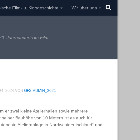
ische Film- u. Kinogeschichte
Wir über uns
0. Jahrhunderts im Film
4, 2024
VON
GFS-ADMIN_2021
 er zwei kleine Atelierhallen sowie mehrere
it seiner Bauhöhe von 10 Metern ist es auch für
utendste Atelieranlage in Nordwestdeutschland“ und