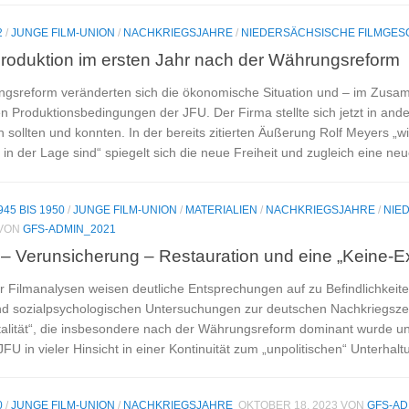
2
/
JUNGE FILM-UNION
/
NACHKRIEGSJAHRE
/
NIEDERSÄCHSISCHE FILMGES
mproduktion im ersten Jahr nach der Währungsreform
ngsreform veränderten sich die ökonomische Situation und – im Zusa
en Produktionsbedingungen der JFU. Der Firma stellte sich jetzt in and
n sollten und konnten. In der bereits zitierten Äußerung Rolf Meyers „w
u in der Lage sind“ spiegelt sich die neue Freiheit und zugleich eine ne
945 BIS 1950
/
JUNGE FILM-UNION
/
MATERIALIEN
/
NACHKRIEGSJAHRE
/
NIE
VON
GFS-ADMIN_2021
– Verunsicherung – Restauration und eine „Keine-Ex
r Filmanalysen weisen deutliche Entsprechungen auf zu Befindlichkeit
und sozialpsychologischen Untersuchungen zur deutschen Nachkriegszeit 
lität“, die insbesondere nach der Währungsreform dominant wurde un
FU in vieler Hinsicht in einer Kontinuität zum „unpolitischen“ Unterhal
0
/
JUNGE FILM-UNION
/
NACHKRIEGSJAHRE
OKTOBER 18, 2023
VON
GFS-AD