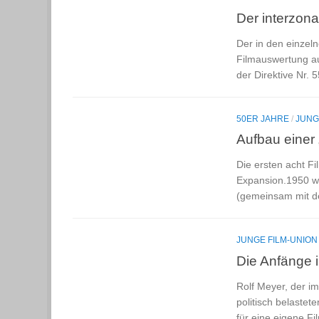
Der interzon
Der in den einzel
Filmauswertung au
der Direktive Nr. 
50ER JAHRE
/
JUNG
Aufbau einer 
Die ersten acht Fi
Expansion.1950 wir
(gemeinsam mit de
JUNGE FILM-UNION
Die Anfänge 
Rolf Meyer, der i
politisch belastet
für eine eigene F