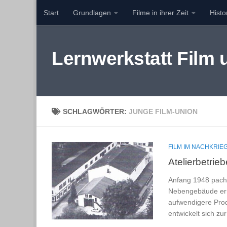
Start
Grundlagen
Filme in ihrer Zeit
Hist
Zum Inhalt springen
Lernwerkstatt Film
SCHLAGWÖRTER:
JUNGE FILM-UNION
FILM IM NACHKRI
Atelierbetrie
Anfang 1948 pacht
Nebengebäude erric
aufwendigere Prod
entwickelt sich zu