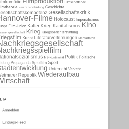
Filmproduktion
ilmkomödie
Filmschaffende
ilmtheorie
Geschichte
Flucht
Fortbildung
Gesellschaftskritik
esellschaftskompetenz
Hannover-Filme
Holocaust
Imperialismus
Kino
Kapitalismus
Kalter Krieg
unge Film-Union
Krieg
Kriegsberichterstattung
lassengesellschaft
riegsfilm
Literaturverfilmungen
Kunst
Mentalitäten
Nachkriegsgesellschaft
Nachkriegsspielfilm
ationalsozialismus
Politik
Politische
NS-Kontinuität
Sport
Spielfilm
ildung
Propaganda
Stadtentwicklung
Unterricht
Verkehr
Wiederaufbau
eimarer Republik
Wirtschaft
ETA
Anmelden
Eintrags-Feed