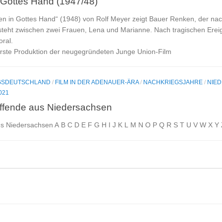
Gottes Hand (1947/48)
n in Gottes Hand“ (1948) von Rolf Meyer zeigt Bauer Renken, der nac
 steht zwischen zwei Frauen, Lena und Marianne. Nach tragischen Ereig
ral.
erste Produktion der neugegründeten Junge Union-Film
EGSDEUTSCHLAND
/
FILM IN DER ADENAUER-ÄRA
/
NACHKRIEGSJAHRE
/
NIE
021
ffende aus Niedersachsen
s Niedersachsen A B C D E F G H I J K L M N O P Q R S T U V W X Y