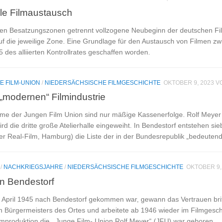
ale Filmaustausch
nen Besatzungszonen getrennt vollzogene Neubeginn der deutschen Fil
f die jeweilige Zone. Eine Grundlage für den Austausch von Filmen z
55 des alliierten Kontrollrates geschaffen worden.
E FILM-UNION
/
NIEDERSÄCHSISCHE FILMGESCHICHTE
OKTOBER 9, 2023
V
„modernen“ Filmindustrie
lme der Jungen Film Union sind nur mäßige Kassenerfolge. Rolf Meyer t
d die dritte große Atelierhalle eingeweiht. In Bendestorf entstehen si
r Real-Film, Hamburg) die Liste der in der Bundesrepublik „bedeuten
/
NACHKRIEGSJAHRE
/
NIEDERSÄCHSISCHE FILMGESCHICHTE
OKTOBER 9,
in Bendestorf
m April 1945 nach Bendestorf gekommen war, gewann das Vertrauen briti
en Bürgermeisters des Ortes und arbeitete ab 1946 wieder im Filmgeschäft
ilmproduktion die ,,Junge Film- Union Rolf Meyer“ (JFU) war geboren.