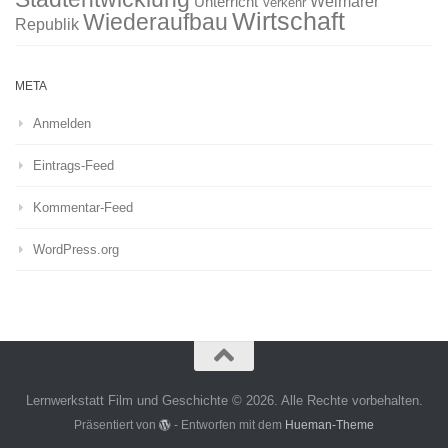
Weimarer
Unterricht
Verkehr
Wirtschaft
Wiederaufbau
Republik
META
Anmelden
Eintrags-Feed
Kommentar-Feed
WordPress.org
Lernwerkstatt Film und Geschichte © 2026. Alle Rechte vorbehalten.
Präsentiert von
- Entworfen mit dem
Hueman-Theme