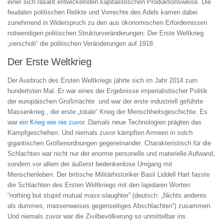
einer sich rasant entwickelnden kapitalistischen Produktionsweise. Die
feudalen politischen Relikte und Vorrechte des Adels kamen dabei
zunehmend in Widerspruch zu den aus ökonomischen Erfordernissen
notwendigen politischen Strukturveränderungen. Der Erste Weltkrieg
„verschob“ die politischen Veränderungen auf 1918.
Der Erste Weltkrieg
Der Ausbruch des Ersten Weltkriegs jährte sich im Jahr 2014 zum
hundertsten Mal. Er war eines der Ergebnisse imperialistischer Politik
der europäischen Großmächte und war der erste industriell geführte
Massenkrieg , der erste „totale“ Krieg der Menschheitsgeschichte. Es
war
ein Krieg wie nie zuvor
. Damals neue Technologien prägten das
Kampfgeschehen. Und niemals zuvor kämpften Armeen in solch
gigantischen Größenordnungen gegeneinander. Charakteristisch für die
Schlachten war nicht nur der enorme personelle und materielle Aufwand,
sondern vor allem der äußerst bedenkenlose Umgang mit
Menschenleben. Der britische Militärhistoriker Basil Liddell Hart fasste
die Schlachten des Ersten Weltkriegs mit den lapidaren Worten:
“
nothing but stupid mutual mass-slaughter
” (deutsch: „Nichts anderes
als dummes, massenweises gegenseitiges Abschlachten“) zusammen.
Und niemals zuvor war die Zivilbevölkerung so unmittelbar ins