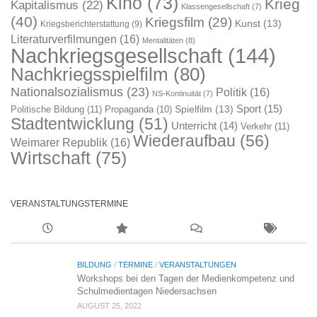
Kino
(73)
Krieg
Kapitalismus
(22)
Klassengesellschaft
(7)
(40)
Kriegsfilm
(29)
Kunst
(13)
Kriegsberichterstattung
(9)
Literaturverfilmungen
(16)
Mentalitäten
(8)
Nachkriegsgesellschaft
(144)
Nachkriegsspielfilm
(80)
Nationalsozialismus
(23)
Politik
(16)
NS-Kontinuität
(7)
Sport
(15)
Spielfilm
(13)
Politische Bildung
(11)
Propaganda
(10)
Stadtentwicklung
(51)
Unterricht
(14)
Verkehr
(11)
Wiederaufbau
(56)
Weimarer Republik
(16)
Wirtschaft
(75)
VERANSTALTUNGSTERMINE
BILDUNG
/
TERMINE
/
VERANSTALTUNGEN
Workshops bei den Tagen der Medienkompetenz und
Schulmedientagen Niedersachsen
AUGUST 25, 2022