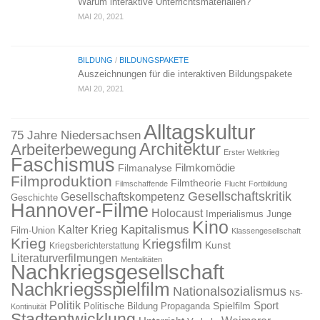
Warum interaktive Unterrichtsmaterialien?
MAI 20, 2021
BILDUNG
/
BILDUNGSPAKETE
Auszeichnungen für die interaktiven Bildungspakete
MAI 20, 2021
Alltagskultur
75 Jahre Niedersachsen
Architektur
Arbeiterbewegung
Erster Weltkrieg
Faschismus
Filmkomödie
Filmanalyse
Filmproduktion
Filmtheorie
Filmschaffende
Flucht
Fortbildung
Gesellschaftskritik
Gesellschaftskompetenz
Geschichte
Hannover-Filme
Holocaust
Imperialismus
Junge
Kino
Kapitalismus
Kalter Krieg
Film-Union
Klassengesellschaft
Krieg
Kriegsfilm
Kunst
Kriegsberichterstattung
Literaturverfilmungen
Mentalitäten
Nachkriegsgesellschaft
Nachkriegsspielfilm
Nationalsozialismus
NS-
Politik
Sport
Spielfilm
Politische Bildung
Propaganda
Kontinuität
Stadtentwicklung