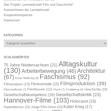
Das Projekt „Lernwerkstatt Film und Geschichte“
Autoren/innen der Lernwerkstatt
Kooperationspartner
Impressum
KATEGORIEN
Kategorien
SCHLAGWÖRTER
Alltagskultur
75 Jahre Niedersachsen
(21)
(130)
Architektur
Arbeiterbewegung
(46)
Faschismus
(92)
(67)
Erster Weltkrieg
(8)
Filmproduktion
(39)
Filmkomödie
(15)
Filmanalyse
(13)
Filmtheorie
(12)
Geschichte
(10)
Filmschaffende
(7)
Flucht
(7)
Fortbildung
(8)
Gesellschaftskritik
(23)
Gesellschaftskompetenz
(16)
Hannover-Filme
(103)
Holocaust
(18)
Kalter Krieg
(17)
Imperialismus
(11)
Junge Film-Union
(10)