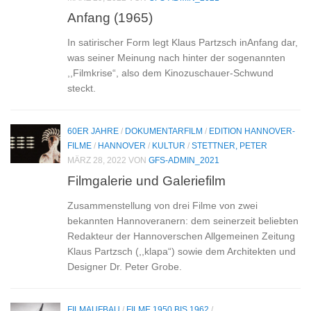
Anfang (1965)
In satirischer Form legt Klaus Partzsch inAnfang dar,
was seiner Meinung nach hinter der sogenannten
,,Filmkrise“, also dem Kinozuschauer-Schwund
steckt.
60ER JAHRE
/
DOKUMENTARFILM
/
EDITION HANNOVER-
FILME
/
HANNOVER
/
KULTUR
/
STETTNER, PETER
MÄRZ 28, 2022
VON
GFS-ADMIN_2021
Filmgalerie und Galeriefilm
Zusammenstellung von drei Filme von zwei
bekannten Hannoveranern: dem seinerzeit beliebten
Redakteur der Hannoverschen Allgemeinen Zeitung
Klaus Partzsch (,,klapa“) sowie dem Architekten und
Designer Dr. Peter Grobe.
FILMAUFBAU
/
FILME 1950 BIS 1962
/