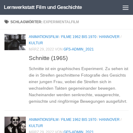
Lernwerkstatt Film und Geschichte
Zum Inhalt springen
SCHLAGWÖRTER:
EXPERIMENTALFILM
ANIMATIONSFILM
/
FILME 1962 BIS 1970
/
HANNOVER
/
KULTUR
MÄRZ 29, 2022
VON
GFS-ADMIN_2021
Schnitte (1965)
Schnitte ist ein graphisches Experiment. Zu sehen ist
die in Streifen geschnittene Fotografie des Gesichts
einer jungen Frau, wobei die Streifen sich in
wechselnden Takten gegeneinander bewegen.
Nacheinander werden senkrechte, waagerechte,
gemischte und ringförmige Bewegungen ausgeführt.
ANIMATIONSFILM
/
FILME 1962 BIS 1970
/
HANNOVER
/
KULTUR
MÄRZ 29, 2022
VON
GFS-ADMIN_2021