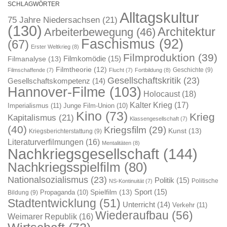
SCHLAGWÖRTER
Alltagskultur
75 Jahre Niedersachsen
(21)
(130)
Architektur
Arbeiterbewegung
(46)
Faschismus
(92)
(67)
Erster Weltkrieg
(8)
Filmproduktion
(39)
Filmkomödie
(15)
Filmanalyse
(13)
Filmtheorie
(12)
Geschichte
(9)
Filmschaffende
(7)
Flucht
(7)
Fortbildung
(8)
Gesellschaftskritik
(23)
Gesellschaftskompetenz
(14)
Hannover-Filme
(103)
Holocaust
(18)
Kalter Krieg
(17)
Imperialismus
(11)
Junge Film-Union
(10)
Kino
(73)
Krieg
Kapitalismus
(21)
Klassengesellschaft
(7)
(40)
Kriegsfilm
(29)
Kunst
(13)
Kriegsberichterstattung
(9)
Literaturverfilmungen
(16)
Mentalitäten
(8)
Nachkriegsgesellschaft
(144)
Nachkriegsspielfilm
(80)
Nationalsozialismus
(23)
Politik
(15)
Politische
NS-Kontinuität
(7)
Sport
(15)
Spielfilm
(13)
Propaganda
(10)
Bildung
(9)
Stadtentwicklung
(51)
Unterricht
(14)
Verkehr
(11)
Wiederaufbau
(56)
Weimarer Republik
(16)