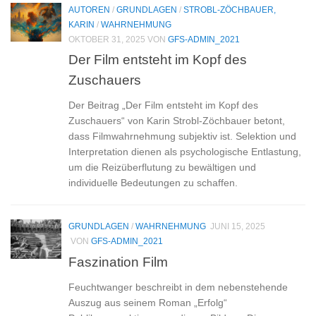
AUTOREN
/
GRUNDLAGEN
/
STROBL-ZÖCHBAUER,
KARIN
/
WAHRNEHMUNG
OKTOBER 31, 2025
VON
GFS-ADMIN_2021
Der Film entsteht im Kopf des
Zuschauers
Der Beitrag „Der Film entsteht im Kopf des
Zuschauers“ von Karin Strobl-Zöchbauer betont,
dass Filmwahrnehmung subjektiv ist. Selektion und
Interpretation dienen als psychologische Entlastung,
um die Reizüberflutung zu bewältigen und
individuelle Bedeutungen zu schaffen.
GRUNDLAGEN
/
WAHRNEHMUNG
JUNI 15, 2025
VON
GFS-ADMIN_2021
Faszination Film
Feuchtwanger beschreibt in dem nebenstehende
Auszug aus seinem Roman „Erfolg“