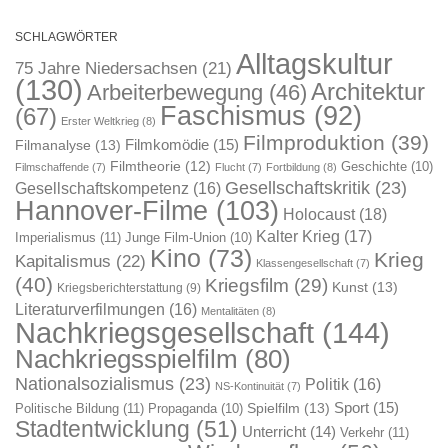
SCHLAGWÖRTER
Alltagskultur
75 Jahre Niedersachsen
(21)
(130)
Architektur
Arbeiterbewegung
(46)
Faschismus
(92)
(67)
Erster Weltkrieg
(8)
Filmproduktion
(39)
Filmkomödie
(15)
Filmanalyse
(13)
Filmtheorie
(12)
Geschichte
(10)
Filmschaffende
(7)
Flucht
(7)
Fortbildung
(8)
Gesellschaftskritik
(23)
Gesellschaftskompetenz
(16)
Hannover-Filme
(103)
Holocaust
(18)
Kalter Krieg
(17)
Imperialismus
(11)
Junge Film-Union
(10)
Kino
(73)
Krieg
Kapitalismus
(22)
Klassengesellschaft
(7)
(40)
Kriegsfilm
(29)
Kunst
(13)
Kriegsberichterstattung
(9)
Literaturverfilmungen
(16)
Mentalitäten
(8)
Nachkriegsgesellschaft
(144)
Nachkriegsspielfilm
(80)
Nationalsozialismus
(23)
Politik
(16)
NS-Kontinuität
(7)
Sport
(15)
Spielfilm
(13)
Politische Bildung
(11)
Propaganda
(10)
Stadtentwicklung
(51)
Unterricht
(14)
Verkehr
(11)