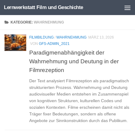
Lernwerkstatt Film und Geschichte
Zum Inhalt springen
KATEGORIE:
WAHRNEHMUNG
FILMBILDUNG
/
WAHRNEHMUNG
MÄRZ 13, 2026
VON
GFS-ADMIN_2021
Paradigmenabhängigkeit der
Wahrnehmung und Deutung in der
Filmrezeption
Der Text analysiert Filmrezeption als paradigmatisch
strukturierten Prozess. Wahrnehmung und Deutung
audiovisueller Medien entstehen im Zusammenspiel
von kognitiven Strukturen, kulturellen Codes und
sozialen Kontexten. Filme erscheinen damit nicht als
Träger fixer Bedeutungen, sondern als offene
Angebote zur Sinnkonstruktion durch das Publikum.