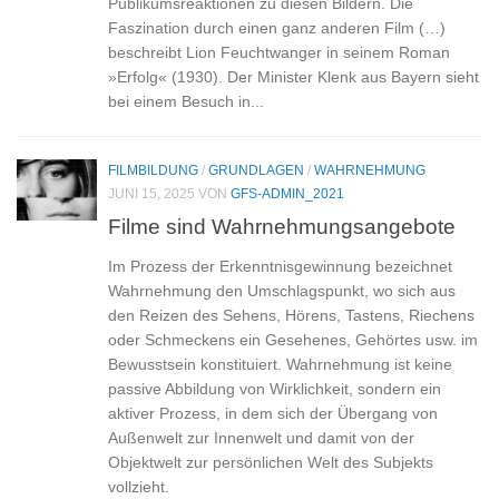
Publikumsreaktionen zu diesen Bildern. Die
Faszination durch einen ganz anderen Film (…)
beschreibt Lion Feuchtwanger in sei­nem Roman
»Erfolg« (1930). Der Minister Klenk aus Bayern sieht
bei einem Besuch in...
FILMBILDUNG
/
GRUNDLAGEN
/
WAHRNEHMUNG
JUNI 15, 2025
VON
GFS-ADMIN_2021
Filme sind Wahrnehmungsangebote
Im Prozess der Erkenntnisgewinnung bezeichnet
Wahrnehmung den Umschlagspunkt, wo sich aus
den Reizen des Sehens, Hörens, Tastens, Riechens
oder Schmeckens ein Gesehenes, Gehörtes usw. im
Bewusstsein konstituiert. Wahrnehmung ist keine
passive Abbildung von Wirklichkeit, sondern ein
aktiver Prozess, in dem sich der Übergang von
Außenwelt zur Innenwelt und damit von der
Objektwelt zur persönlichen Welt des Subjekts
vollzieht.