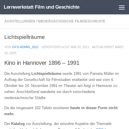
Lernwerkstatt Film und Geschichte
Zum Inhalt springen
AUSSTELLUNGEN
/
NIEDERSÄCHSISCHE FILMGESCHICHTE
Lichtspielträume
VON
GFS-ADMIN_2021
· VERÖFFENTLICHT
MAI 20, 2021
· AKTUALISIERT
MÄRZ
20, 2025
Kino in Hannover 1896 – 1991
Die Ausstellung
Lichtspielträume
wurde 1991 von Pamela Müller im
Auftrag der Gesellschaft für Filmstudien erarbeitet und war vom 6.
Oktober bis 24. November 1991 im Theater am Aegi in Hannover zu
sehen. Anschließend wanderte sie durch verschiedene
niedersächsische Städte.
Da die insgesamt 102 Tafeln existieren
heute in dieser Form nicht
mehr.
Der
Katalog
zur Ausstellung, der einzelne Aspekte der Thematik