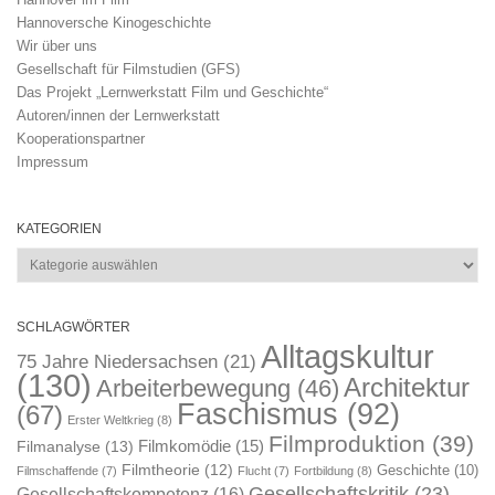
Hannoversche Kinogeschichte
Wir über uns
Gesellschaft für Filmstudien (GFS)
Das Projekt „Lernwerkstatt Film und Geschichte“
Autoren/innen der Lernwerkstatt
Kooperationspartner
Impressum
KATEGORIEN
Kategorien
SCHLAGWÖRTER
Alltagskultur
75 Jahre Niedersachsen
(21)
(130)
Architektur
Arbeiterbewegung
(46)
Faschismus
(92)
(67)
Erster Weltkrieg
(8)
Filmproduktion
(39)
Filmkomödie
(15)
Filmanalyse
(13)
Filmtheorie
(12)
Geschichte
(10)
Filmschaffende
(7)
Flucht
(7)
Fortbildung
(8)
Gesellschaftskritik
(23)
Gesellschaftskompetenz
(16)