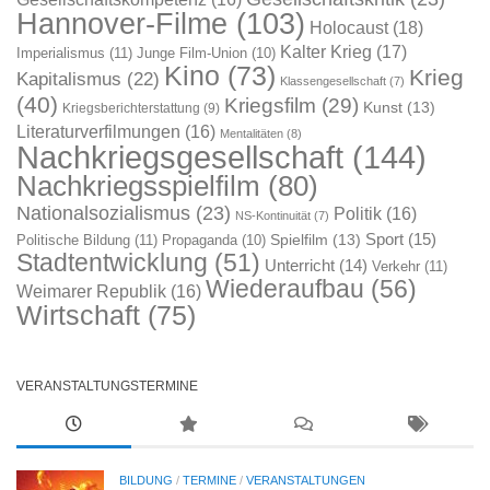
Hannover-Filme
(103)
Holocaust
(18)
Kalter Krieg
(17)
Imperialismus
(11)
Junge Film-Union
(10)
Kino
(73)
Krieg
Kapitalismus
(22)
Klassengesellschaft
(7)
(40)
Kriegsfilm
(29)
Kunst
(13)
Kriegsberichterstattung
(9)
Literaturverfilmungen
(16)
Mentalitäten
(8)
Nachkriegsgesellschaft
(144)
Nachkriegsspielfilm
(80)
Nationalsozialismus
(23)
Politik
(16)
NS-Kontinuität
(7)
Sport
(15)
Spielfilm
(13)
Politische Bildung
(11)
Propaganda
(10)
Stadtentwicklung
(51)
Unterricht
(14)
Verkehr
(11)
Wiederaufbau
(56)
Weimarer Republik
(16)
Wirtschaft
(75)
VERANSTALTUNGSTERMINE
BILDUNG
/
TERMINE
/
VERANSTALTUNGEN