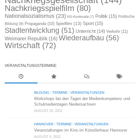
Nachkriegsspielfilm
(80)
Nationalsozialismus
(23)
Politik
(15)
Politische
NS-Kontinuität
(7)
Sport
(15)
Spielfilm
(13)
Propaganda
(10)
Bildung
(9)
Stadtentwicklung
(51)
Unterricht
(14)
Verkehr
(11)
Wiederaufbau
(56)
Weimarer Republik
(16)
Wirtschaft
(72)
VERANSTALTUNGSTERMINE
BILDUNG
/
TERMINE
/
VERANSTALTUNGEN
Workshops bei den Tagen der Medienkompetenz und
Schulmedientagen Niedersachsen
AUGUST 25, 2022
HANNOVER
/
TERMINE
/
VERANSTALTUNGEN
Veranstaltungen im Kino im Künstlerhaus Hannover
AUGUST 5, 2022