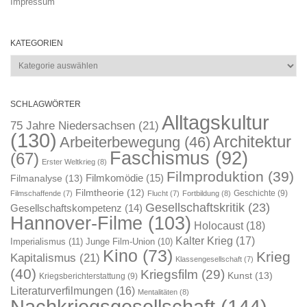
Impressum
KATEGORIEN
Kategorien
SCHLAGWÖRTER
Alltagskultur
75 Jahre Niedersachsen
(21)
(130)
Architektur
Arbeiterbewegung
(46)
Faschismus
(92)
(67)
Erster Weltkrieg
(8)
Filmproduktion
(39)
Filmkomödie
(15)
Filmanalyse
(13)
Filmtheorie
(12)
Geschichte
(9)
Filmschaffende
(7)
Flucht
(7)
Fortbildung
(8)
Gesellschaftskritik
(23)
Gesellschaftskompetenz
(14)
Hannover-Filme
(103)
Holocaust
(18)
Kalter Krieg
(17)
Imperialismus
(11)
Junge Film-Union
(10)
Kino
(73)
Krieg
Kapitalismus
(21)
Klassengesellschaft
(7)
(40)
Kriegsfilm
(29)
Kunst
(13)
Kriegsberichterstattung
(9)
Literaturverfilmungen
(16)
Mentalitäten
(8)
Nachkriegsgesellschaft
(144)