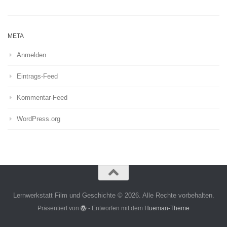
META
Anmelden
Eintrags-Feed
Kommentar-Feed
WordPress.org
Lernwerkstatt Film und Geschichte © 2026. Alle Rechte vorbehalten.
Präsentiert von
- Entworfen mit dem
Hueman-Theme