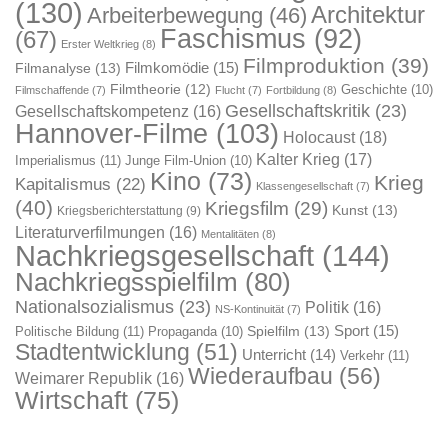
(130)
Architektur
Arbeiterbewegung
(46)
Faschismus
(92)
(67)
Erster Weltkrieg
(8)
Filmproduktion
(39)
Filmkomödie
(15)
Filmanalyse
(13)
Filmtheorie
(12)
Geschichte
(10)
Filmschaffende
(7)
Flucht
(7)
Fortbildung
(8)
Gesellschaftskritik
(23)
Gesellschaftskompetenz
(16)
Hannover-Filme
(103)
Holocaust
(18)
Kalter Krieg
(17)
Imperialismus
(11)
Junge Film-Union
(10)
Kino
(73)
Krieg
Kapitalismus
(22)
Klassengesellschaft
(7)
(40)
Kriegsfilm
(29)
Kunst
(13)
Kriegsberichterstattung
(9)
Literaturverfilmungen
(16)
Mentalitäten
(8)
Nachkriegsgesellschaft
(144)
Nachkriegsspielfilm
(80)
Nationalsozialismus
(23)
Politik
(16)
NS-Kontinuität
(7)
Sport
(15)
Spielfilm
(13)
Politische Bildung
(11)
Propaganda
(10)
Stadtentwicklung
(51)
Unterricht
(14)
Verkehr
(11)
Wiederaufbau
(56)
Weimarer Republik
(16)
Wirtschaft
(75)