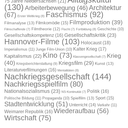
75 Jahre Niedersachsen
(21)
(130)
Architektur
Arbeiterbewegung
(46)
Faschismus
(92)
(67)
Erster Weltkrieg
(8)
Filmproduktion
(39)
Filmkomödie
(15)
Filmanalyse
(13)
Filmtheorie
(12)
Geschichte
(10)
Filmschaffende
(7)
Flucht
(7)
Fortbildung
(8)
Gesellschaftskritik
(23)
Gesellschaftskompetenz
(16)
Hannover-Filme
(103)
Holocaust
(18)
Kalter Krieg
(17)
Imperialismus
(11)
Junge Film-Union
(10)
Kino
(73)
Krieg
Kapitalismus
(22)
Klassengesellschaft
(7)
(40)
Kriegsfilm
(29)
Kunst
(13)
Kriegsberichterstattung
(9)
Literaturverfilmungen
(16)
Mentalitäten
(8)
Nachkriegsgesellschaft
(144)
Nachkriegsspielfilm
(80)
Nationalsozialismus
(23)
Politik
(16)
NS-Kontinuität
(7)
Sport
(15)
Spielfilm
(13)
Politische Bildung
(11)
Propaganda
(10)
Stadtentwicklung
(51)
Unterricht
(14)
Verkehr
(11)
Wiederaufbau
(56)
Weimarer Republik
(16)
Wirtschaft
(75)