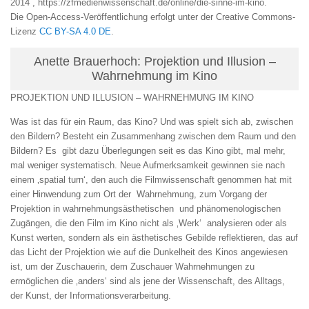
2014
, https://zfmedienwissenschaft.de/online/die-sinne-im-kino.
Die Open-Access-Veröffentlichung erfolgt unter der Creative Commons-
Lizenz
CC BY-SA 4.0 DE
.
Anette Brauerhoch: Projektion und Illusion –
Wahrnehmung im Kino
PROJEKTION UND ILLUSION – WAHRNEHMUNG IM KINO
Was ist das für ein Raum, das Kino? Und was spielt sich ab, zwischen
den Bildern? Besteht ein Zusammenhang zwischen dem Raum und den
Bildern? Es gibt dazu Überlegungen seit es das Kino gibt, mal mehr,
mal weniger systematisch. Neue Aufmerksamkeit gewinnen sie nach
einem ‚spatial turn‘, den auch die Filmwissenschaft genommen hat mit
einer Hinwendung zum Ort der Wahrnehmung, zum Vorgang der
Projektion in wahrnehmungsästhetischen und phänomenologischen
Zugängen, die den Film im Kino nicht als ‚Werk‘ analysieren oder als
Kunst werten, sondern als ein ästhetisches Gebilde reflektieren, das auf
das Licht der Projektion wie auf die Dunkelheit des Kinos angewiesen
ist, um der Zuschauerin, dem Zuschauer Wahrnehmungen zu
ermöglichen die ‚anders‘ sind als jene der Wissenschaft, des Alltags,
der Kunst, der Informationsverarbeitung.