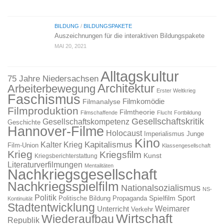
BILDUNG
/
BILDUNGSPAKETE
Auszeichnungen für die interaktiven Bildungspakete
MAI 20, 2021
Alltagskultur
75 Jahre Niedersachsen
Architektur
Arbeiterbewegung
Erster Weltkrieg
Faschismus
Filmkomödie
Filmanalyse
Filmproduktion
Filmtheorie
Filmschaffende
Flucht
Fortbildung
Gesellschaftskritik
Gesellschaftskompetenz
Geschichte
Hannover-Filme
Holocaust
Imperialismus
Junge
Kino
Kapitalismus
Kalter Krieg
Film-Union
Klassengesellschaft
Krieg
Kriegsfilm
Kunst
Kriegsberichterstattung
Literaturverfilmungen
Mentalitäten
Nachkriegsgesellschaft
Nachkriegsspielfilm
Nationalsozialismus
NS-
Politik
Sport
Spielfilm
Politische Bildung
Propaganda
Kontinuität
Stadtentwicklung
Weimarer
Unterricht
Verkehr
Wirtschaft
Wiederaufbau
Republik