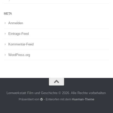
META
Anmelden
Eintrags-Feed
Kommentar-Feed
WordPress.org
Lernwerkstatt Film und Geschichte © 2026. Alle Rechte vorbehalten.
Präsentiert von
- Entworfen mit dem
Hueman-Theme