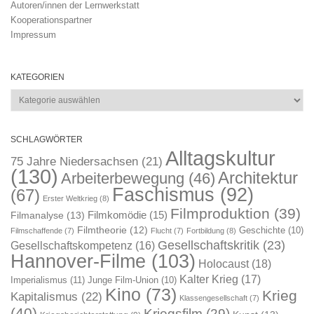
Autoren/innen der Lernwerkstatt
Kooperationspartner
Impressum
KATEGORIEN
Kategorien
SCHLAGWÖRTER
Alltagskultur
75 Jahre Niedersachsen
(21)
(130)
Architektur
Arbeiterbewegung
(46)
Faschismus
(92)
(67)
Erster Weltkrieg
(8)
Filmproduktion
(39)
Filmkomödie
(15)
Filmanalyse
(13)
Filmtheorie
(12)
Geschichte
(10)
Filmschaffende
(7)
Flucht
(7)
Fortbildung
(8)
Gesellschaftskritik
(23)
Gesellschaftskompetenz
(16)
Hannover-Filme
(103)
Holocaust
(18)
Kalter Krieg
(17)
Imperialismus
(11)
Junge Film-Union
(10)
Kino
(73)
Krieg
Kapitalismus
(22)
Klassengesellschaft
(7)
(40)
Kriegsfilm
(29)