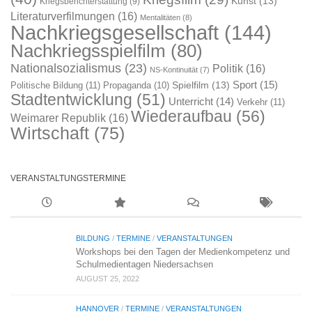
Kunst
(13)
Kriegsberichterstattung
(9)
Literaturverfilmungen
(16)
Mentalitäten
(8)
Nachkriegsgesellschaft
(144)
Nachkriegsspielfilm
(80)
Nationalsozialismus
(23)
Politik
(16)
NS-Kontinuität
(7)
Sport
(15)
Spielfilm
(13)
Politische Bildung
(11)
Propaganda
(10)
Stadtentwicklung
(51)
Unterricht
(14)
Verkehr
(11)
Wiederaufbau
(56)
Weimarer Republik
(16)
Wirtschaft
(75)
VERANSTALTUNGSTERMINE
BILDUNG
/
TERMINE
/
VERANSTALTUNGEN
Workshops bei den Tagen der Medienkompetenz und
Schulmedientagen Niedersachsen
AUGUST 25, 2022
HANNOVER
/
TERMINE
/
VERANSTALTUNGEN