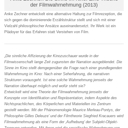
der Filmwahrnehmung (2013)
Anke Zechner entwickelt eine alternative Haltung zur Filmrezeption, die
sich gegen die dominierende Erzählstruktur stellt und sich mit einer
Vielzahl philosophischer Ansätze auseinandersetzt. Ihr Werk ist ein
Plädoyer für das Erfahren statt Verstehen von Film.
„Die sinnliche Affizierung der Kinozuschauer wurde in der
Filmwissenschaft lange Zeit zugunsten der Narration ausgeblendet. Die
Sinne im Kino stellt demgegenüber die Frage nach einer grundlegenden
Wahrnehmung im Kino: Nach einer Seherfahrung, die narrativen
Strukturen vorausgeht. Ist eine solche Wahrnehmung jenseits der
Narration überhaupt möglich und wofür steht sie?
Entwickelt wird eine Theorie der Filmwahrnehmung jenseits der
Konzepte von Identifikation und Repräsentation, indem Aspekte des
Nichtsprachlichen, des Körperlichen und Materiellen ins Zentrum
gestellt werden. Mit der Phänomenologie Maurice Merleau-Pontys, der
Philosophie Gilles Deleuze’ und der Filmtheorie Siegfried Kracauers wird
Filmwahrnehmung als eine Form der ‚Aufhebung’ der Subjekt-Objekt-
Trennung entworfen. Mit ihnen wird die spezifische Wahrnehmung von