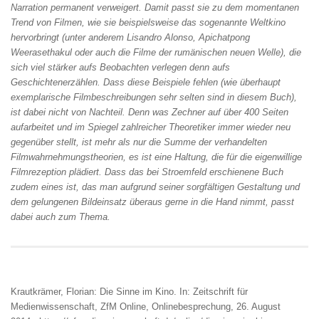
Narration permanent verweigert. Damit passt sie zu dem momentanen
Trend von Filmen, wie sie beispielsweise das sogenannte Weltkino
hervorbringt (unter anderem Lisandro Alonso, Apichatpong
Weerasethakul oder auch die Filme der rumänischen neuen Welle), die
sich viel stärker aufs Beobachten verlegen denn aufs
Geschichtenerzählen. Dass diese Beispiele fehlen (wie überhaupt
exemplarische Filmbeschreibungen sehr selten sind in diesem Buch),
ist dabei nicht von Nachteil. Denn was Zechner auf über 400 Seiten
aufarbeitet und im Spiegel zahlreicher Theoretiker immer wieder neu
gegenüber stellt, ist mehr als nur die Summe der verhandelten
Filmwahrnehmungstheorien, es ist eine Haltung, die für die eigenwillige
Filmrezeption plädiert. Dass das bei Stroemfeld erschienene Buch
zudem eines ist, das man aufgrund seiner sorgfältigen Gestaltung und
dem gelungenen Bildeinsatz überaus gerne in die Hand nimmt, passt
dabei auch zum Thema.
Krautkrämer, Florian: Die Sinne im Kino. In: Zeitschrift für
Medienwissenschaft, ZfM Online, Onlinebesprechung,
26. August