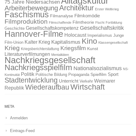
Alltagskultur
75 Jahre Niedersachsen
Architektur
Arbeiterbewegung
Erster Weltkrieg
Faschismus
Filmkomödie
Filmanalyse
Filmproduktion
Filmtheorie
Filmschaffende
Flucht
Fortbildung
Gesellschaftskritik
Gesellschaftskompetenz
Geschichte
Hannover-Filme
Holocaust
Imperialismus
Junge
Kino
Kapitalismus
Kalter Krieg
Film-Union
Klassengesellschaft
Krieg
Kriegsfilm
Kunst
Kriegsberichterstattung
Literaturverfilmungen
Mentalitäten
Nachkriegsgesellschaft
Nachkriegsspielfilm
Nationalsozialismus
NS-
Politik
Sport
Spielfilm
Politische Bildung
Propaganda
Kontinuität
Stadtentwicklung
Weimarer
Unterricht
Verkehr
Wirtschaft
Wiederaufbau
Republik
META
Anmelden
Eintrags-Feed