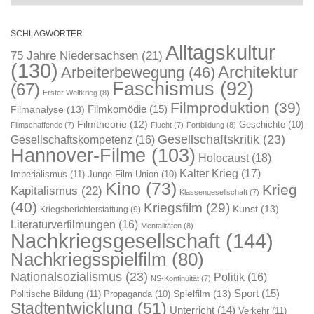
SCHLAGWÖRTER
Alltagskultur
75 Jahre Niedersachsen
(21)
(130)
Architektur
Arbeiterbewegung
(46)
Faschismus
(92)
(67)
Erster Weltkrieg
(8)
Filmproduktion
(39)
Filmkomödie
(15)
Filmanalyse
(13)
Filmtheorie
(12)
Geschichte
(10)
Filmschaffende
(7)
Flucht
(7)
Fortbildung
(8)
Gesellschaftskritik
(23)
Gesellschaftskompetenz
(16)
Hannover-Filme
(103)
Holocaust
(18)
Kalter Krieg
(17)
Imperialismus
(11)
Junge Film-Union
(10)
Kino
(73)
Krieg
Kapitalismus
(22)
Klassengesellschaft
(7)
(40)
Kriegsfilm
(29)
Kunst
(13)
Kriegsberichterstattung
(9)
Literaturverfilmungen
(16)
Mentalitäten
(8)
Nachkriegsgesellschaft
(144)
Nachkriegsspielfilm
(80)
Nationalsozialismus
(23)
Politik
(16)
NS-Kontinuität
(7)
Sport
(15)
Spielfilm
(13)
Politische Bildung
(11)
Propaganda
(10)
Stadtentwicklung
(51)
Unterricht
(14)
Verkehr
(11)