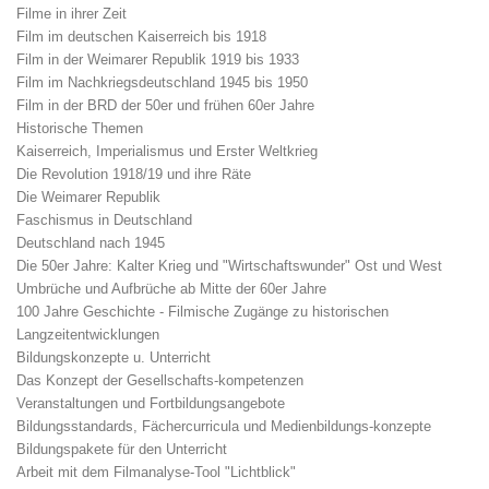
Filme in ihrer Zeit
Film im deutschen Kaiserreich bis 1918
Film in der Weimarer Republik 1919 bis 1933
Film im Nachkriegsdeutschland 1945 bis 1950
Film in der BRD der 50er und frühen 60er Jahre
Historische Themen
Kaiserreich, Imperialismus und Erster Weltkrieg
Die Revolution 1918/19 und ihre Räte
Die Weimarer Republik
Faschismus in Deutschland
Deutschland nach 1945
Die 50er Jahre: Kalter Krieg und "Wirtschaftswunder" Ost und West
Umbrüche und Aufbrüche ab Mitte der 60er Jahre
100 Jahre Geschichte - Filmische Zugänge zu historischen
Langzeitentwicklungen
Bildungskonzepte u. Unterricht
Das Konzept der Gesellschafts-kompetenzen
Veranstaltungen und Fortbildungsangebote
Bildungsstandards, Fächercurricula und Medienbildungs-konzepte
Bildungspakete für den Unterricht
Arbeit mit dem Filmanalyse-Tool "Lichtblick"