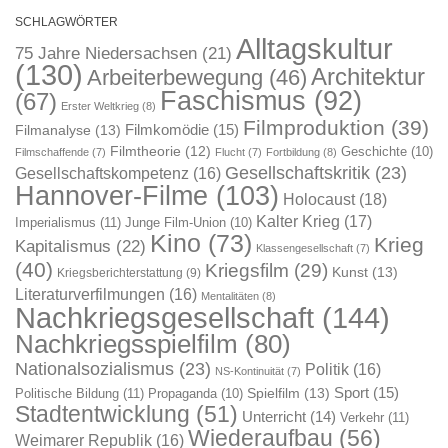
SCHLAGWÖRTER
Alltagskultur
75 Jahre Niedersachsen
(21)
(130)
Architektur
Arbeiterbewegung
(46)
Faschismus
(92)
(67)
Erster Weltkrieg
(8)
Filmproduktion
(39)
Filmkomödie
(15)
Filmanalyse
(13)
Filmtheorie
(12)
Geschichte
(10)
Filmschaffende
(7)
Flucht
(7)
Fortbildung
(8)
Gesellschaftskritik
(23)
Gesellschaftskompetenz
(16)
Hannover-Filme
(103)
Holocaust
(18)
Kalter Krieg
(17)
Imperialismus
(11)
Junge Film-Union
(10)
Kino
(73)
Krieg
Kapitalismus
(22)
Klassengesellschaft
(7)
(40)
Kriegsfilm
(29)
Kunst
(13)
Kriegsberichterstattung
(9)
Literaturverfilmungen
(16)
Mentalitäten
(8)
Nachkriegsgesellschaft
(144)
Nachkriegsspielfilm
(80)
Nationalsozialismus
(23)
Politik
(16)
NS-Kontinuität
(7)
Sport
(15)
Spielfilm
(13)
Politische Bildung
(11)
Propaganda
(10)
Stadtentwicklung
(51)
Unterricht
(14)
Verkehr
(11)
Wiederaufbau
(56)
Weimarer Republik
(16)