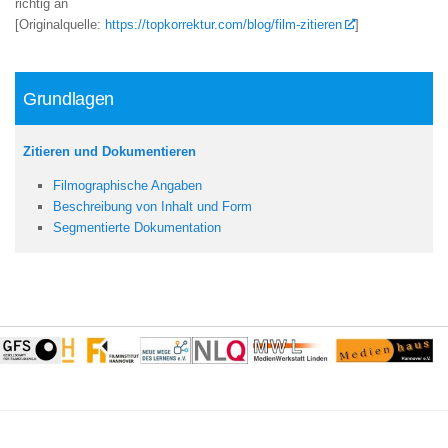
richtig an
[Originalquelle:
https://topkorrektur.com/blog/film-zitieren
]
Grundlagen
Zitieren und Dokumentieren
Filmographische Angaben
Beschreibung von Inhalt und Form
Segmentierte Dokumentation