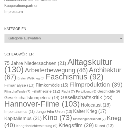
Kooperationspartner
Impressum
KATEGORIEN
Kategorien
SCHLAGWÖRTER
Alltagskultur
75 Jahre Niedersachsen
(21)
(130)
Architektur
Arbeiterbewegung
(46)
Faschismus
(92)
(67)
Erster Weltkrieg
(8)
Filmproduktion
(39)
Filmkomödie
(15)
Filmanalyse
(13)
Filmtheorie
(12)
Geschichte
(9)
Filmschaffende
(7)
Flucht
(7)
Fortbildung
(8)
Gesellschaftskritik
(23)
Gesellschaftskompetenz
(14)
Hannover-Filme
(103)
Holocaust
(18)
Kalter Krieg
(17)
Imperialismus
(11)
Junge Film-Union
(10)
Kino
(73)
Krieg
Kapitalismus
(21)
Klassengesellschaft
(7)
(40)
Kriegsfilm
(29)
Kunst
(13)
Kriegsberichterstattung
(9)