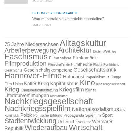
JULI 24, 2026
BILDUNG
/
BILDUNGSPAKETE
Warum interaktive Unterrichtsmaterialien?
MAI 20, 2021
Alltagskultur
75 Jahre Niedersachsen
Architektur
Arbeiterbewegung
Erster Weltkrieg
Faschismus
Filmkomödie
Filmanalyse
Filmproduktion
Filmtheorie
Filmschaffende
Flucht
Fortbildung
Gesellschaftskritik
Gesellschaftskompetenz
Geschichte
Hannover-Filme
Holocaust
Imperialismus
Junge
Kino
Kapitalismus
Kalter Krieg
Film-Union
Klassengesellschaft
Krieg
Kriegsfilm
Kunst
Kriegsberichterstattung
Literaturverfilmungen
Mentalitäten
Nachkriegsgesellschaft
Nachkriegsspielfilm
Nationalsozialismus
NS-
Politik
Sport
Spielfilm
Propaganda
Politische Bildung
Kontinuität
Stadtentwicklung
Weimarer
Unterricht
Verkehr
Wirtschaft
Wiederaufbau
Republik