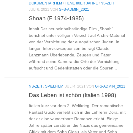
DOKUMENTARFILM
/
FILME 80ER JAHRE
/
NS-ZEIT
JULI 6, 2021
VON
GFS-ADMIN_2021
Shoah (F 1974-1985)
Inhalt Der neuneinhalbstündige Film „Shoah“
berichtet unter völligem Verzicht auf Archiv-Material
von der Vernichtung der europäischen Juden. In
langen Interviewsequenzen befragt Claude
Lanzmann Überlebende, Zeugen und Täter,
während seine Kamera die Orte der Vernichtung
aufsucht und Gedenkstätten oder die Spuren...
NS-ZEIT
/
SPIELFILM
JULI 4, 2021
VON
GFS-ADMIN_2021
Das Leben ist schön (Italien 1998)
Italien kurz vor dem 2. Weltkrieg. Der romantische
Fantast Guido verliebt sich in die Lehrerin Dora, mit
der er eine wunderbare Romanze erlebt. Einige
Jahre später zerstören die Nazis das gemeinsame
Glück mit dem Sohn Giosu, als Vater und Sohn