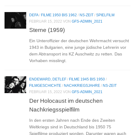
DEFA
/
FILME 1950 BIS 1962
/
NS-ZEIT
/
SPIELFILM
FEBRUAR 15, 2022
VON
GFS-ADMIN_2021
Sterne (1959)
Ein Unteroffizier der deutschen Wehrmacht versucht
1943 in Bulgarien, eine junge jüdische Lehrerin vor
dem Abtransport ins KZ Auschwitz zu retten. Das
Vorhaben misslingt.
ENDEWARD, DETLEF
/
FILME 1945 BIS 1950
/
FILMGESCHICHTE
/
NACHKRIEGSJAHRE
/
NS-ZEIT
FEBRUAR 15, 2022
VON
GFS-ADMIN_2021
Der Holocaust im deutschen
Nachkriegsspielfilm
In den ersten Jahren nach Ende des Zweiten
Weltkriegs sind in Deutschland bis 1950 75
Spielfilme produziert worden. Darunter waren auch