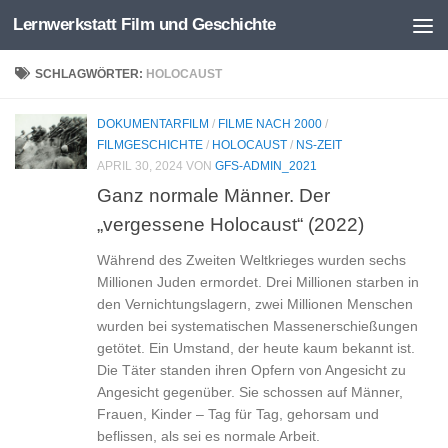
Lernwerkstatt Film und Geschichte
Zum Inhalt springen
SCHLAGWÖRTER:
HOLOCAUST
DOKUMENTARFILM
/
FILME NACH 2000
/
FILMGESCHICHTE
/
HOLOCAUST
/
NS-ZEIT
APRIL 30, 2024
VON
GFS-ADMIN_2021
Ganz normale Männer. Der
„vergessene Holocaust“ (2022)
Während des Zweiten Weltkrieges wurden sechs
Millionen Juden ermordet. Drei Millionen starben in
den Vernichtungslagern, zwei Millionen Menschen
wurden bei systematischen Massenerschießungen
getötet. Ein Umstand, der heute kaum bekannt ist.
Die Täter standen ihren Opfern von Angesicht zu
Angesicht gegenüber. Sie schossen auf Männer,
Frauen, Kinder – Tag für Tag, gehorsam und
beflissen, als sei es normale Arbeit.