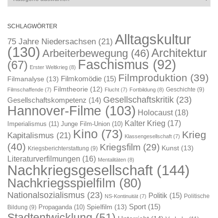
SCHLAGWÖRTER
Alltagskultur
75 Jahre Niedersachsen
(21)
(130)
Architektur
Arbeiterbewegung
(46)
Faschismus
(92)
(67)
Erster Weltkrieg
(8)
Filmproduktion
(39)
Filmkomödie
(15)
Filmanalyse
(13)
Filmtheorie
(12)
Geschichte
(9)
Filmschaffende
(7)
Flucht
(7)
Fortbildung
(8)
Gesellschaftskritik
(23)
Gesellschaftskompetenz
(14)
Hannover-Filme
(103)
Holocaust
(18)
Kalter Krieg
(17)
Imperialismus
(11)
Junge Film-Union
(10)
Kino
(73)
Krieg
Kapitalismus
(21)
Klassengesellschaft
(7)
(40)
Kriegsfilm
(29)
Kunst
(13)
Kriegsberichterstattung
(9)
Literaturverfilmungen
(16)
Mentalitäten
(8)
Nachkriegsgesellschaft
(144)
Nachkriegsspielfilm
(80)
Nationalsozialismus
(23)
Politik
(15)
Politische
NS-Kontinuität
(7)
Sport
(15)
Spielfilm
(13)
Propaganda
(10)
Bildung
(9)
Stadtentwicklung
(51)