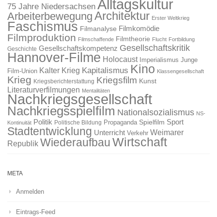
Alltagskultur
75 Jahre Niedersachsen
Architektur
Arbeiterbewegung
Erster Weltkrieg
Faschismus
Filmkomödie
Filmanalyse
Filmproduktion
Filmtheorie
Filmschaffende
Flucht
Fortbildung
Gesellschaftskritik
Gesellschaftskompetenz
Geschichte
Hannover-Filme
Holocaust
Imperialismus
Junge
Kino
Kapitalismus
Kalter Krieg
Film-Union
Klassengesellschaft
Krieg
Kriegsfilm
Kunst
Kriegsberichterstattung
Literaturverfilmungen
Mentalitäten
Nachkriegsgesellschaft
Nachkriegsspielfilm
Nationalsozialismus
NS-
Politik
Sport
Spielfilm
Propaganda
Politische Bildung
Kontinuität
Stadtentwicklung
Weimarer
Unterricht
Verkehr
Wirtschaft
Wiederaufbau
Republik
META
Anmelden
Eintrags-Feed