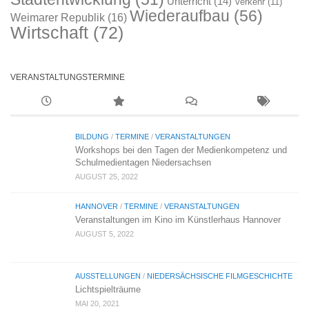
Unterricht
(14)
Verkehr
(11)
Wiederaufbau
(56)
Weimarer Republik
(16)
Wirtschaft
(72)
VERANSTALTUNGSTERMINE
BILDUNG
/
TERMINE
/
VERANSTALTUNGEN
Workshops bei den Tagen der Medienkompetenz und
Schulmedientagen Niedersachsen
AUGUST 25, 2022
HANNOVER
/
TERMINE
/
VERANSTALTUNGEN
Veranstaltungen im Kino im Künstlerhaus Hannover
AUGUST 5, 2022
AUSSTELLUNGEN
/
NIEDERSÄCHSISCHE FILMGESCHICHTE
Lichtspielträume
MAI 20, 2021