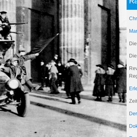
Rä
Chr
Mar
Die
Die
Rev
Re
Erl
Zei
Der
Dok