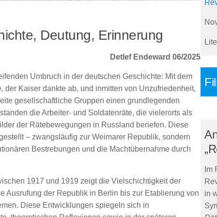
Rev
Nov
hichte, Deutung, Erinnerung
Lite
Detlef Endeward 06/2025
reifenden Umbruch in der deutschen Geschichte: Mit dem
Fi
, der Kaiser dankte ab, und inmitten von Unzufriedenheit,
breite gesellschaftliche Gruppen einen grundlegenden
anden die Arbeiter- und Soldatenräte, die vielerorts als
bilder der Rätebewegungen in Russland beriefen. Diese
An
argestellt – zwangsläufig zur Weimarer Republik, sondern
„R
lutionären Bestrebungen und die Machtübernahme durch
Im 
wischen 1917 und 1919 zeigt die Vielschichtigkeit der
Rev
e Ausrufung der Republik in Berlin bis zur Etablierung von
in 
men. Diese Entwicklungen spiegeln sich in
Sy