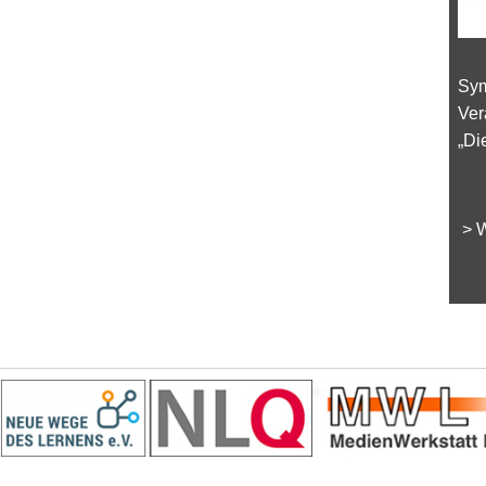
Sym
Ver
„Di
> W