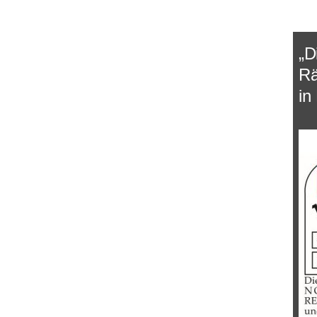
„D
Rä
in