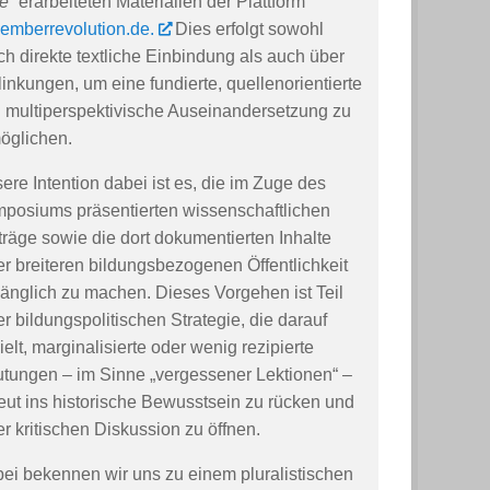
e“
erarbeiteten Materialien der Plattform
emberrevolution.de.
Dies erfolgt sowohl
ch direkte textliche Einbindung als auch über
linkungen, um eine fundierte, quellenorientierte
 multiperspektivische Auseinandersetzung zu
öglichen.
ere Intention dabei ist es, die im Zuge des
posiums präsentierten wissenschaftlichen
träge sowie die dort dokumentierten Inhalte
er breiteren bildungsbezogenen Öffentlichkeit
änglich zu machen. Dieses Vorgehen ist Teil
er bildungspolitischen Strategie, die darauf
ielt, marginalisierte oder wenig rezipierte
tungen – im Sinne „vergessener Lektionen“ –
eut ins historische Bewusstsein zu rücken und
er kritischen Diskussion zu öffnen.
ei bekennen wir uns zu einem pluralistischen