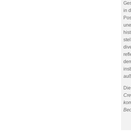
Ges
in 
Pos
une
his
ste
div
ref
dem
ins
auß
Die
Cre
kom
Bed