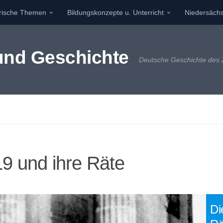
orische Themen
Bildungskonzepte u. Unterricht
Niedersächs
 und Geschichte
Deutsche Geschichte des 2
19 und ihre Räte
Di