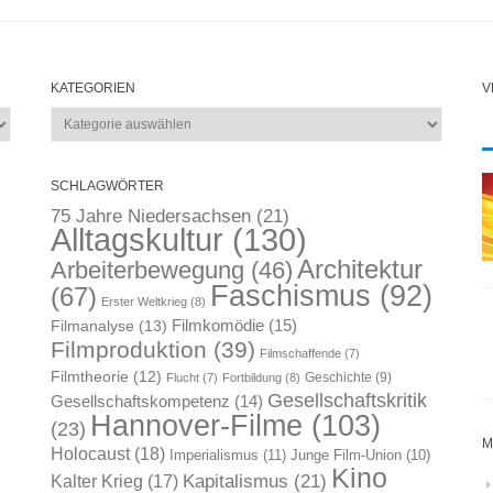
KATEGORIEN
V
Kategorien
SCHLAGWÖRTER
75 Jahre Niedersachsen
(21)
Alltagskultur
(130)
Architektur
Arbeiterbewegung
(46)
Faschismus
(92)
(67)
Erster Weltkrieg
(8)
Filmkomödie
(15)
Filmanalyse
(13)
Filmproduktion
(39)
Filmschaffende
(7)
Filmtheorie
(12)
Geschichte
(9)
Flucht
(7)
Fortbildung
(8)
Gesellschaftskritik
Gesellschaftskompetenz
(14)
Hannover-Filme
(103)
(23)
M
Holocaust
(18)
Imperialismus
(11)
Junge Film-Union
(10)
Kino
Kapitalismus
(21)
Kalter Krieg
(17)