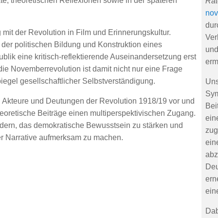
e, theoretischen Reflexionen sowie in der späteren
Rät
nov
dur
it der Revolution in Film und Erinnerungskultur.
Ver
der politischen Bildung und Konstruktion eines
und
lik eine kritisch-reflektierende Auseinandersetzung erst
erm
die Novemberrevolution ist damit nicht nur eine Frage
iegel gesellschaftlicher Selbstverständigung.
Uns
Sym
e, Akteure und Deutungen der Revolution 1918/19 vor und
Bei
heoretische Beiträge einen multiperspektivischen Zugang.
ein
 fördern, das demokratische Bewusstsein zu stärken und
zug
ler Narrative aufmerksam zu machen.
ein
abz
Deu
ern
ein
Dab