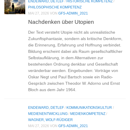
ENDEWARD, DETLEF
/
HISTORISCHE KOMPETENZ
/
PHILOSOPHISCHE KOMPETENZ
MAI 27, 2026
VON
GFS-ADMIN_2021
Nachdenken über Utopien
Der Text versteht Utopie nicht als unrealistische
Zukunftsphantasie, sondern als kritische Denkform,
die Erinnerung, Erfahrung und Hoffnung verbindet.
Bildung erscheint dabei als Raum gesellschaftlicher
Selbstaufklärung, in dem Alternativen zur
bestehenden Ordnung denkbar und Gesellschaft
veränderbar werden. Eingebunden: Vorträge von
Oskar Negt und Paul Bartsch sowie ein Radio-
Gespräch zwischen Theodor W. Adorno und Ernst
Bloch aus dem Jahr 1964.
ENDEWARD, DETLEF
/
KOMMUNIKATIONSKULTUR
/
MEDIENENTWICKLUNG
/
MEDIENKOMPETENZ
/
WAGNER, WOLF-RÜDIGER
MAI 27, 2026
VON
GFS-ADMIN_2021