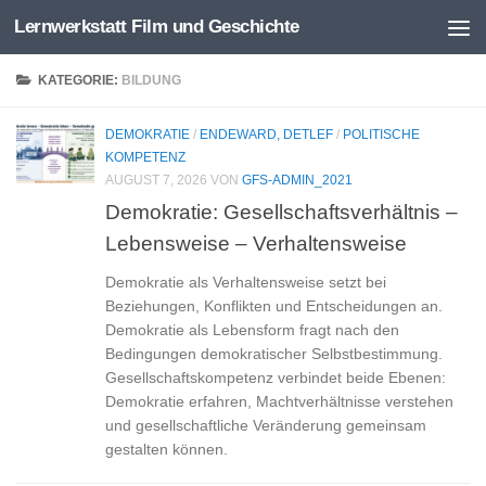
Lernwerkstatt Film und Geschichte
Zum Inhalt springen
KATEGORIE:
BILDUNG
DEMOKRATIE
/
ENDEWARD, DETLEF
/
POLITISCHE
KOMPETENZ
AUGUST 7, 2026
VON
GFS-ADMIN_2021
Demokratie: Gesellschaftsverhältnis –
Lebensweise – Verhaltensweise
Demokratie als Verhaltensweise setzt bei
Beziehungen, Konflikten und Entscheidungen an.
Demokratie als Lebensform fragt nach den
Bedingungen demokratischer Selbstbestimmung.
Gesellschaftskompetenz verbindet beide Ebenen:
Demokratie erfahren, Machtverhältnisse verstehen
und gesellschaftliche Veränderung gemeinsam
gestalten können.