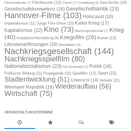
Filmtheorie
(12)
Geschichte
(10)
Filmschaffende
(7)
Flucht
(7)
Fortbildung
(8)
Gesellschaftskritik
(23)
Gesellschaftskompetenz
(16)
Hannover-Filme
(103)
Holocaust
(18)
Kalter Krieg
(17)
Imperialismus
(11)
Junge Film-Union
(10)
Kino
(73)
Krieg
Kapitalismus
(22)
Klassengesellschaft
(7)
(40)
Kriegsfilm
(29)
Kunst
(13)
Kriegsberichterstattung
(9)
Literaturverfilmungen
(16)
Mentalitäten
(8)
Nachkriegsgesellschaft
(144)
Nachkriegsspielfilm
(80)
Nationalsozialismus
(23)
Politik
(16)
NS-Kontinuität
(7)
Sport
(15)
Spielfilm
(13)
Politische Bildung
(11)
Propaganda
(10)
Stadtentwicklung
(51)
Unterricht
(14)
Verkehr
(11)
Wiederaufbau
(56)
Weimarer Republik
(16)
Wirtschaft
(75)
VERANSTALTUNGSTERMINE