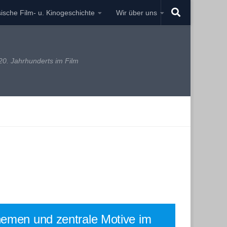
ische Film- u. Kinogeschichte
Wir über uns
0. Jahrhunderts im Film
emen und zentrale Motive im