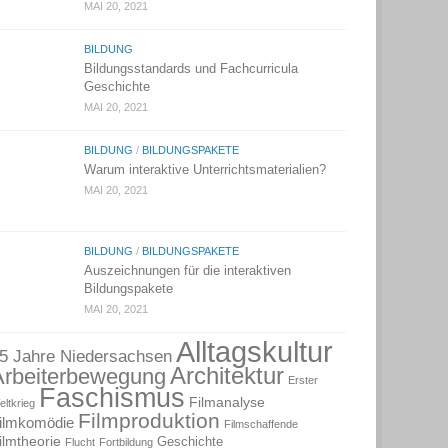
MAI 20, 2021
BILDUNG
Bildungsstandards und Fachcurricula
Geschichte
MAI 20, 2021
BILDUNG
/
BILDUNGSPAKETE
Warum interaktive Unterrichtsmaterialien?
MAI 20, 2021
BILDUNG
/
BILDUNGSPAKETE
Auszeichnungen für die interaktiven
Bildungspakete
MAI 20, 2021
Alltagskultur
5 Jahre Niedersachsen
Architektur
Arbeiterbewegung
Erster
Faschismus
Filmanalyse
eltkrieg
Filmproduktion
ilmkomödie
Filmschaffende
ilmtheorie
Geschichte
Flucht
Fortbildung