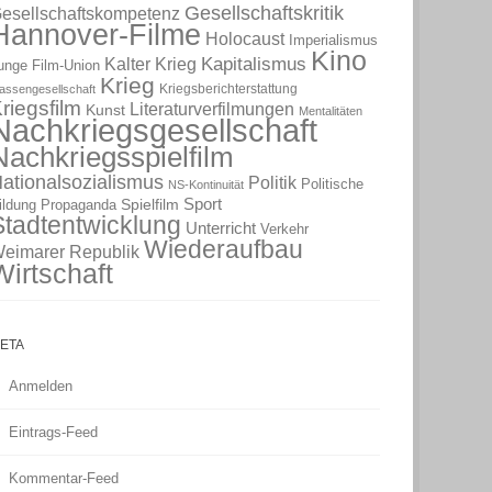
Gesellschaftskritik
esellschaftskompetenz
Hannover-Filme
Holocaust
Imperialismus
Kino
Kapitalismus
Kalter Krieg
unge Film-Union
Krieg
Kriegsberichterstattung
lassengesellschaft
riegsfilm
Literaturverfilmungen
Kunst
Mentalitäten
Nachkriegsgesellschaft
Nachkriegsspielfilm
ationalsozialismus
Politik
Politische
NS-Kontinuität
Sport
Spielfilm
ildung
Propaganda
Stadtentwicklung
Unterricht
Verkehr
Wiederaufbau
eimarer Republik
Wirtschaft
ETA
Anmelden
Eintrags-Feed
Kommentar-Feed