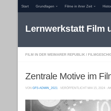
Start
Grundlagen
Filme in ihrer Zeit
Hist
Zum Inhalt springen
Lernwerkstatt Film
FILM IN DER WEIMARER REPUBLIK
/
FILMGESCHI
Zentrale Motive im Fi
VON
GFS-ADMIN_2021
· VERÖFFENTLICHT
MAI 15, 2024
· A