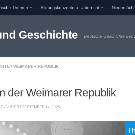
orische Themen
Bildungskonzepte u. Unterricht
Niedersächs
 und Geschichte
Deutsche Geschichte des 2
CHTE
/
WEIMARER REPUBLIK
lm der Weimarer Republik
KTUALISIERT
SEPTEMBER 14, 2025
Th