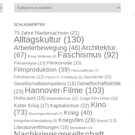
Kategorien
SCHLAGWÖRTER
75 Jahre Niedersachsen
(21)
Alltagskultur
(130)
Architektur
Arbeiterbewegung
(46)
Faschismus
(92)
(67)
Erster Weltkrieg
(8)
Filmkomödie
(15)
Filmanalyse
(13)
Filmproduktion
(39)
Filmschaffende
(7)
Filmtheorie
(12)
Geschichte
(10)
Flucht
(7)
Fortbildung
(8)
Gesellschaftskritik
Gesellschaftskompetenz
(16)
Hannover-Filme
(103)
(23)
Holocaust
(18)
Imperialismus
(11)
Junge Film-Union
(10)
Kino
Kapitalismus
(22)
Kalter Krieg
(17)
(73)
Krieg
(40)
Klassengesellschaft
(7)
Kriegsfilm
(29)
Kunst
(13)
Kriegsberichterstattung
(9)
Literaturverfilmungen
(16)
Mentalitäten
(8)
Nachkriegsgesellschaft