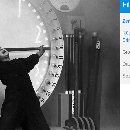
Fi
Zen
Rüc
Eri
Gro
Das
Soz