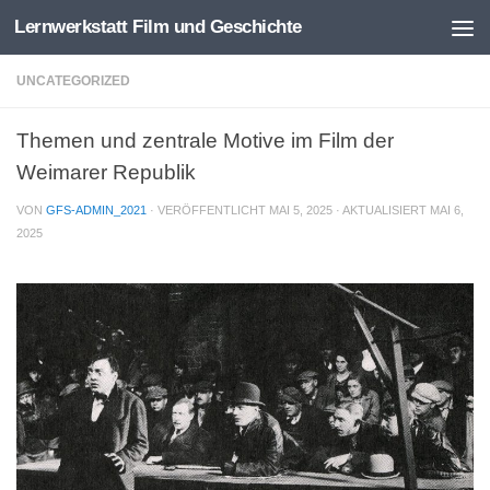
Lernwerkstatt Film und Geschichte
Zum Inhalt springen
UNCATEGORIZED
Themen und zentrale Motive im Film der
Weimarer Republik
VON
GFS-ADMIN_2021
· VERÖFFENTLICHT
MAI 5, 2025
· AKTUALISIERT
MAI 6,
2025