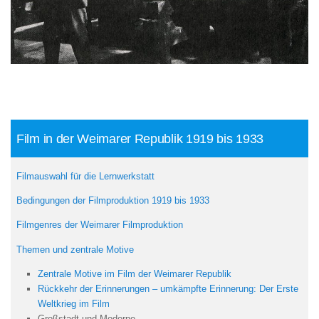
Film in der Weimarer Republik 1919 bis 1933
Filmauswahl für die Lernwerkstatt
Bedingungen der Filmproduktion 1919 bis 1933
Filmgenres der Weimarer Filmproduktion
Themen und zentrale Motive
Zentrale Motive im Film der Weimarer Republik
Rückkehr der Erinnerungen – umkämpfte Erinnerung: Der Erste
Weltkrieg im Film
Großstadt und Moderne