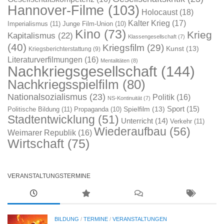
Hannover-Filme
(103)
Holocaust
(18)
Kalter Krieg
(17)
Imperialismus
(11)
Junge Film-Union
(10)
Kino
(73)
Krieg
Kapitalismus
(22)
Klassengesellschaft
(7)
(40)
Kriegsfilm
(29)
Kunst
(13)
Kriegsberichterstattung
(9)
Literaturverfilmungen
(16)
Mentalitäten
(8)
Nachkriegsgesellschaft
(144)
Nachkriegsspielfilm
(80)
Nationalsozialismus
(23)
Politik
(16)
NS-Kontinuität
(7)
Sport
(15)
Spielfilm
(13)
Politische Bildung
(11)
Propaganda
(10)
Stadtentwicklung
(51)
Unterricht
(14)
Verkehr
(11)
Wiederaufbau
(56)
Weimarer Republik
(16)
Wirtschaft
(75)
VERANSTALTUNGSTERMINE
BILDUNG
/
TERMINE
/
VERANSTALTUNGEN