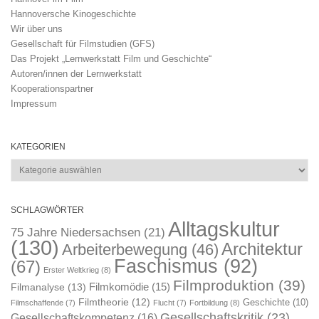
Hannoversche Kinogeschichte
Wir über uns
Gesellschaft für Filmstudien (GFS)
Das Projekt „Lernwerkstatt Film und Geschichte“
Autoren/innen der Lernwerkstatt
Kooperationspartner
Impressum
KATEGORIEN
Kategorien
SCHLAGWÖRTER
Alltagskultur
75 Jahre Niedersachsen
(21)
(130)
Architektur
Arbeiterbewegung
(46)
Faschismus
(92)
(67)
Erster Weltkrieg
(8)
Filmproduktion
(39)
Filmkomödie
(15)
Filmanalyse
(13)
Filmtheorie
(12)
Geschichte
(10)
Filmschaffende
(7)
Flucht
(7)
Fortbildung
(8)
Gesellschaftskritik
(23)
Gesellschaftskompetenz
(16)