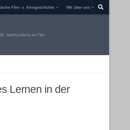
ische Film- u. Kinogeschichte
Wir über uns
0. Jahrhunderts im Film
es Lernen in der