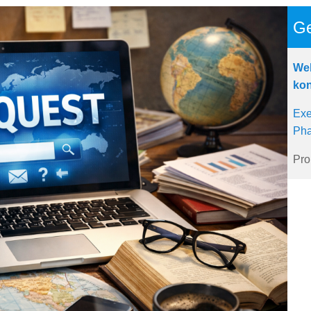
Ge
Web
kon
Exe
Pha
Pro