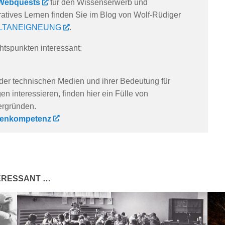
Webquests
für den Wissenserwerb und
ratives Lernen finden Sie im Blog von Wolf-Rüdiger
LTANEIGNEUNG
.
htspunkten interessant:
e der technischen Medien und ihrer Bedeutung für
en interessieren, finden hier ein Fülle von
ergründen.
dienkompetenz
TERESSANT …