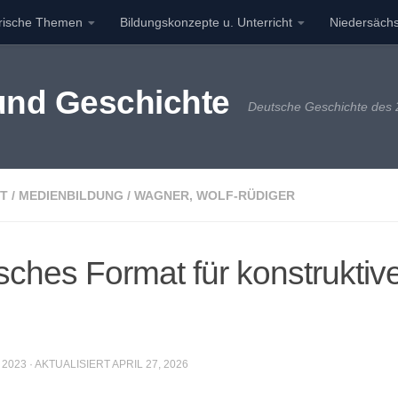
orische Themen
Bildungskonzepte u. Unterricht
Niedersächs
 und Geschichte
Deutsche Geschichte des 2
T
/
MEDIENBILDUNG
/
WAGNER, WOLF-RÜDIGER
sches Format für konstruktiv
 2023
· AKTUALISIERT
APRIL 27, 2026