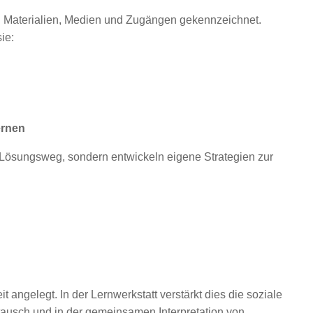
an Materialien, Medien und Zugängen gekennzeichnet.
ie:
ernen
 Lösungsweg, sondern entwickeln eigene Strategien zur
angelegt. In der Lernwerkstatt verstärkt dies die soziale
ausch und in der gemeinsamen Interpretation von