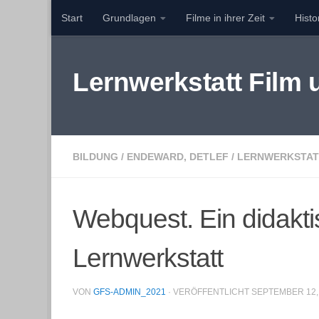
Start
Grundlagen
Filme in ihrer Zeit
Hist
Zum Inhalt springen
Lernwerkstatt Film
BILDUNG
/
ENDEWARD, DETLEF
/
LERNWERKSTAT
Webquest. Ein didakti
Lernwerkstatt
VON
GFS-ADMIN_2021
· VERÖFFENTLICHT
SEPTEMBER 12,