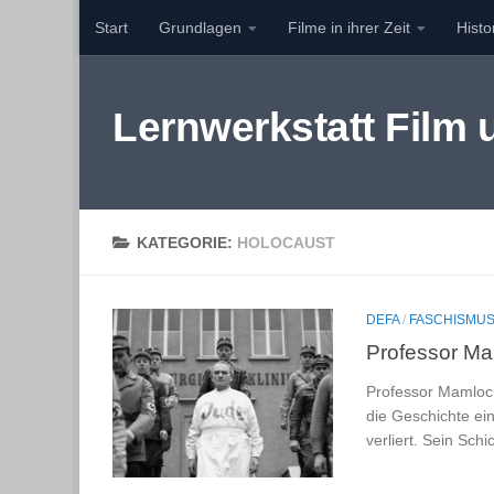
Start
Grundlagen
Filme in ihrer Zeit
Hist
Zum Inhalt springen
Lernwerkstatt Film
KATEGORIE:
HOLOCAUST
DEFA
/
FASCHISMU
Professor Ma
Professor Mamlock
die Geschichte ei
verliert. Sein Schi