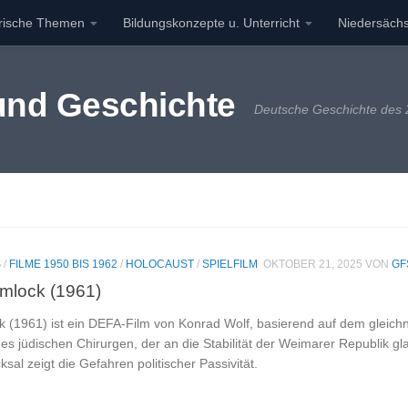
orische Themen
Bildungskonzepte u. Unterricht
Niedersächs
 und Geschichte
Deutsche Geschichte des 2
S
/
FILME 1950 BIS 1962
/
HOLOCAUST
/
SPIELFILM
OKTOBER 21, 2025
VON
GF
mlock (1961)
 (1961) ist ein DEFA-Film von Konrad Wolf, basierend auf dem gleichn
nes jüdischen Chirurgen, der an die Stabilität der Weimarer Republik g
cksal zeigt die Gefahren politischer Passivität.