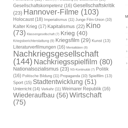
Gesellschaftskritik
Gesellschaftskompetenz
(16)
Hannover-Filme
(103)
(23)
M
Holocaust
(18)
Imperialismus
(11)
Junge Film-Union
(10)
Kino
Kapitalismus
(22)
Kalter Krieg
(17)
(73)
Krieg
(40)
Klassengesellschaft
(7)
Kriegsfilm
(29)
Kunst
(13)
Kriegsberichterstattung
(9)
Literaturverfilmungen
(16)
Mentalitäten
(8)
Nachkriegsgesellschaft
(144)
Nachkriegsspielfilm
(80)
Nationalsozialismus
(23)
Politik
NS-Kontinuität
(7)
(16)
Spielfilm
(13)
Politische Bildung
(11)
Propaganda
(10)
Stadtentwicklung
(51)
Sport
(15)
Weimarer Republik
(16)
Unterricht
(14)
Verkehr
(11)
Wirtschaft
Wiederaufbau
(56)
(75)