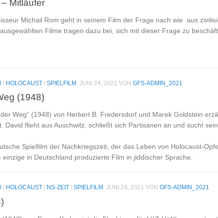
 – Mitläufer
isseur Michail Rom geht in seinem Film der Frage nach wie aus zivil
 ausgewählten Filme tragen dazu bei, sich mit dieser Frage zu beschäf
0
/
HOLOCAUST
/
SPIELFILM
JUNI 24, 2021
VON
GFS-ADMIN_2021
 Weg (1948)
 der Weg“ (1948) von Herbert B. Fredersdorf und Marek Goldstein erzäh
t. David flieht aus Auschwitz, schließt sich Partisanen an und sucht s
eutsche Spielfilm der Nachkriegszeit, der das Leben von Holocaust-Opfer
 einzige in Deutschland produzierte Film in jiddischer Sprache.
0
/
HOLOCAUST
/
NS-ZEIT
/
SPIELFILM
JUNI 24, 2021
VON
GFS-ADMIN_2021
)