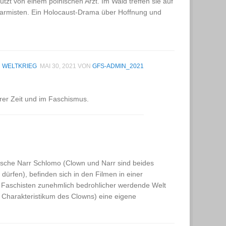
ützt von einem polnischen Arzt. Im Wald treffen sie auf
tarmisten. Ein Holocaust-Drama über Hoffnung und
 WELTKRIEG
MAI 30, 2021
VON
GFS-ADMIN_2021
rer Zeit und im Faschismus.
äische Narr Schlomo (Clown und Narr sind beides
ürfen), befinden sich in den Filmen in einer
en Faschisten zunehmlich bedrohlicher werdende Welt
es Charakteristikum des Clowns) eine eigene