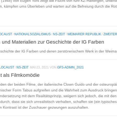
“ (1948) von Eugen York zeigt die Flucht von fünf KZ-Häftlingen, unterst
en, kämpfen ums Überleben und warten auf die Befreiung durch die Ro
OCAUST
/
NATIONALSOZIALISMUS
/
NS-ZEIT
/
WEIMARER REPUBLIK
/
ZWEITER
 und Materialien zur Geschichte der IG Farben
eschichte der IG Farben und deren zerstörerischem Werk in der Weima
LOCAUST
/
NS-ZEIT
MAI 23, 2021
VON
GFS-ADMIN_2021
t als Filmkomödie
lden der beiden Filme, der italienische Clown Guido und der osteurop
omischer Form Tabus aufgreifen und die Wahrheit zum Ausdruck bringen d
ndersetzung mit dem Realitätsprinzip, weigern sich jedoch, die mit d
rch, dass sie sich unrealistisch verhalten, schaffen sie (ein typisch
sen Kontrast ist der Zuschauer gezwungen auszuhalten.