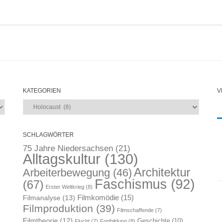
KATEGORIEN
V
Kategorien
SCHLAGWÖRTER
75 Jahre Niedersachsen
(21)
Alltagskultur
(130)
Architektur
Arbeiterbewegung
(46)
Faschismus
(92)
(67)
Erster Weltkrieg
(8)
Filmkomödie
(15)
Filmanalyse
(13)
Filmproduktion
(39)
Filmschaffende
(7)
Filmtheorie
(12)
Geschichte
(10)
Flucht
(7)
Fortbildung
(8)