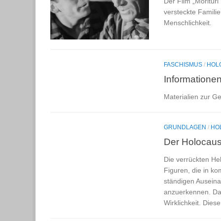
Der Film „Morituri
versteckte Famili
Menschlichkeit.
FASCHISMUS
/
HOL
Informationen
Materialien zur G
GRUNDLAGEN
/
HO
Der Holocaus
Die verrückten He
Figuren, die in k
ständigen Auseina
anzuerkennen. Dadu
Wirklichkeit. Die