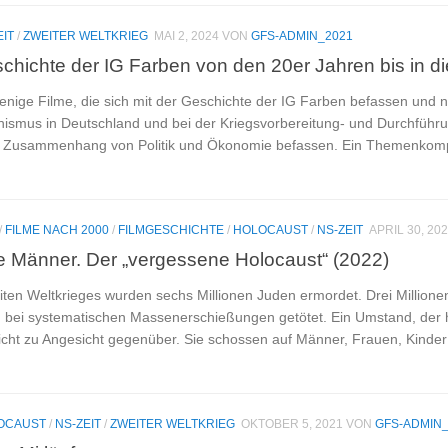
EIT
/
ZWEITER WELTKRIEG
MAI 2, 2024
VON
GFS-ADMIN_2021
chichte der IG Farben von den 20er Jahren bis in di
wenige Filme, die sich mit der Geschichte der IG Farben befassen und 
chismus in Deutschland und bei der Kriegsvorbereitung- und Durchfü
m Zusammenhang von Politik und Ökonomie befassen. Ein Themenkomple
/
FILME NACH 2000
/
FILMGESCHICHTE
/
HOLOCAUST
/
NS-ZEIT
APRIL 30, 20
 Männer. Der „vergessene Holocaust“ (2022)
en Weltkrieges wurden sechs Millionen Juden ermordet. Drei Millionen 
ei systematischen Massenerschießungen getötet. Ein Umstand, der he
cht zu Angesicht gegenüber. Sie schossen auf Männer, Frauen, Kinder –
OCAUST
/
NS-ZEIT
/
ZWEITER WELTKRIEG
OKTOBER 5, 2021
VON
GFS-ADMIN_