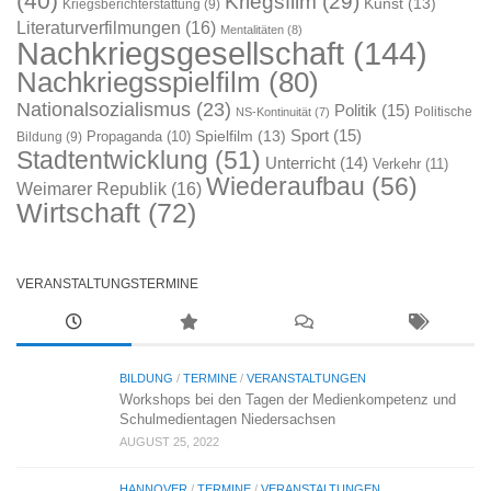
(40)
Kriegsfilm
(29)
Kunst
(13)
Kriegsberichterstattung
(9)
Literaturverfilmungen
(16)
Mentalitäten
(8)
Nachkriegsgesellschaft
(144)
Nachkriegsspielfilm
(80)
Nationalsozialismus
(23)
Politik
(15)
Politische
NS-Kontinuität
(7)
Sport
(15)
Spielfilm
(13)
Propaganda
(10)
Bildung
(9)
Stadtentwicklung
(51)
Unterricht
(14)
Verkehr
(11)
Wiederaufbau
(56)
Weimarer Republik
(16)
Wirtschaft
(72)
VERANSTALTUNGSTERMINE
BILDUNG
/
TERMINE
/
VERANSTALTUNGEN
Workshops bei den Tagen der Medienkompetenz und
Schulmedientagen Niedersachsen
AUGUST 25, 2022
HANNOVER
/
TERMINE
/
VERANSTALTUNGEN