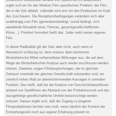
ergibt sich ein für das Medium Film spezifisches Problem: der Film,
der in der Zeit abläuft, vollen­det sich erst mit den Eindrücken im Kopf
des Zuschauers. Die Rezeptionsbe­dingungen verändern sich aber
unabhängig vom Film (generationsbedingt, sozial bedingt, sich
wandelnde Aktualität eines Themas, gesamtgesellschaftli­ches
Klima…). Pointiert formuliert heißt das: Jeder sieht seinen eigenen
Film.
In dieser Radikalität gilt der Satz aber nicht, auch wenn er
theoretisch schlüssig ist; denn erstens üben bestimmte
filmästhetische Mittel vorherseh­bare Wirkungen aus, die auf dem
Wege der filmästhetischen Analyse auch wieder erschlossen werden
können. Zweitens zeigen Filmbesprechungen, die im gleichen
Zeitraum innerhalb der gleichen Gesellschaft entstanden sind, ein
ziemlich hohes Maß an übereinstimmenden Aussagen in zentralen
Punk­ten. Das heißt, daß bei der Analyse von Geschichtsbewußtsein
anhand von Spielfilmen der Abstand von der Produktionszeit und das
dazugehörige gesell­schaftliche Umfeld berücksichtigt werden
müssen. Daraus ergibt sich, daß der Zugang zu jüngeren
Filmproduktionen leichter sein muß, wenn nämlich der Kontext der
Entstehungszeit noch aus eigener Erfahrung präsent ist.