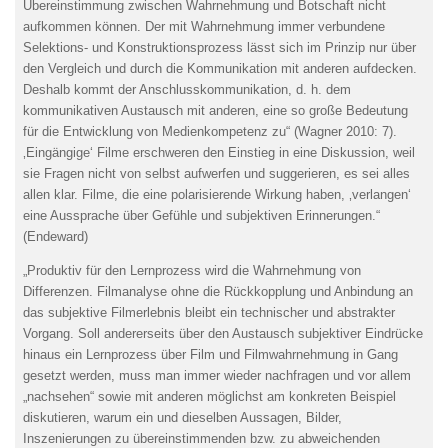
Übereinstimmung zwischen Wahrnehmung und Botschaft nicht
aufkommen können. Der mit Wahrnehmung immer verbundene
Selektions- und Konstruktionsprozess lässt sich im Prinzip nur über
den Vergleich und durch die Kommunikation mit anderen aufdecken.
Deshalb kommt der Anschlusskommunikation, d. h. dem
kommunikativen Austausch mit anderen, eine so große Bedeutung
für die Entwicklung von Medienkompetenz zu“ (Wagner 2010: 7).
‚Eingängige‘ Filme erschweren den Einstieg in eine Diskussion, weil
sie Fragen nicht von selbst aufwerfen und suggerieren, es sei alles
allen klar. Filme, die eine polarisierende Wirkung haben, ‚verlangen‘
eine Aussprache über Gefühle und subjektiven Erinnerungen.“
(Endeward)
„Produktiv für den Lernprozess wird die Wahrnehmung von
Differenzen. Filmanalyse ohne die Rückkopplung und Anbindung an
das subjektive Filmerlebnis bleibt ein technischer und abstrakter
Vorgang. Soll andererseits über den Austausch subjektiver Eindrücke
hinaus ein Lernprozess über Film und Filmwahrnehmung in Gang
gesetzt werden, muss man immer wieder nachfragen und vor allem
„nachsehen“ sowie mit anderen möglichst am konkreten Beispiel
diskutieren, warum ein und dieselben Aussagen, Bilder,
Inszenierungen zu übereinstimmenden bzw. zu abweichenden