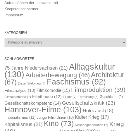
Autoren/innen der Lernwerkstatt
Kooperationspartner
Impressum
KATEGORIEN
Kategorien
SCHLAGWÖRTER
Alltagskultur
75 Jahre Niedersachsen
(21)
(130)
Architektur
Arbeiterbewegung
(46)
Faschismus
(92)
(67)
Erster Weltkrieg
(8)
Filmproduktion
(39)
Filmkomödie
(15)
Filmanalyse
(13)
Filmtheorie
(12)
Geschichte
(9)
Filmschaffende
(7)
Flucht
(7)
Fortbildung
(8)
Gesellschaftskritik
(23)
Gesellschaftskompetenz
(14)
Hannover-Filme
(103)
Holocaust
(18)
Kalter Krieg
(17)
Imperialismus
(11)
Junge Film-Union
(10)
Kino
(73)
Krieg
Kapitalismus
(21)
Klassengesellschaft
(7)