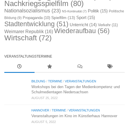
Nachkriegsspielfilm
(80)
Nationalsozialismus
(23)
Politik
(15)
Politische
NS-Kontinuität
(7)
Sport
(15)
Spielfilm
(13)
Propaganda
(10)
Bildung
(9)
Stadtentwicklung
(51)
Unterricht
(14)
Verkehr
(11)
Wiederaufbau
(56)
Weimarer Republik
(16)
Wirtschaft
(72)
VERANSTALTUNGSTERMINE
BILDUNG
/
TERMINE
/
VERANSTALTUNGEN
Workshops bei den Tagen der Medienkompetenz und
Schulmedientagen Niedersachsen
AUGUST 25, 2022
HANNOVER
/
TERMINE
/
VERANSTALTUNGEN
Veranstaltungen im Kino im Künstlerhaus Hannover
AUGUST 5, 2022