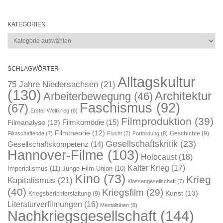
KATEGORIEN
Kategorien
SCHLAGWÖRTER
Alltagskultur
75 Jahre Niedersachsen
(21)
(130)
Architektur
Arbeiterbewegung
(46)
Faschismus
(92)
(67)
Erster Weltkrieg
(8)
Filmproduktion
(39)
Filmkomödie
(15)
Filmanalyse
(13)
Filmtheorie
(12)
Geschichte
(9)
Filmschaffende
(7)
Flucht
(7)
Fortbildung
(8)
Gesellschaftskritik
(23)
Gesellschaftskompetenz
(14)
Hannover-Filme
(103)
Holocaust
(18)
Kalter Krieg
(17)
Imperialismus
(11)
Junge Film-Union
(10)
Kino
(73)
Krieg
Kapitalismus
(21)
Klassengesellschaft
(7)
(40)
Kriegsfilm
(29)
Kunst
(13)
Kriegsberichterstattung
(9)
Literaturverfilmungen
(16)
Mentalitäten
(8)
Nachkriegsgesellschaft
(144)