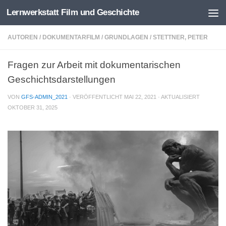
Lernwerkstatt Film und Geschichte
Zum Inhalt springen
AUTOREN
/
DOKUMENTARFILM
/
GRUNDLAGEN
/
STETTNER, PETER
Fragen zur Arbeit mit dokumentarischen
Geschichtsdarstellungen
VON
GFS-ADMIN_2021
· VERÖFFENTLICHT
MAI 22, 2021
· AKTUALISIERT
OKTOBER 31, 2025