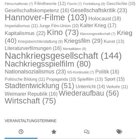
Filmtheorie
(12)
Geschichte
(10)
Filmschaffende
(7)
Flucht
(7)
Fortbildung
(8)
Gesellschaftskritik
(23)
Gesellschaftskompetenz
(16)
Hannover-Filme
(103)
Holocaust
(18)
Kalter Krieg
(17)
Imperialismus
(11)
Junge Film-Union
(10)
Kino
(73)
Krieg
Kapitalismus
(22)
Klassengesellschaft
(7)
(40)
Kriegsfilm
(29)
Kunst
(13)
Kriegsberichterstattung
(9)
Literaturverfilmungen
(16)
Mentalitäten
(8)
Nachkriegsgesellschaft
(144)
Nachkriegsspielfilm
(80)
Nationalsozialismus
(23)
Politik
(16)
NS-Kontinuität
(7)
Sport
(15)
Spielfilm
(13)
Politische Bildung
(11)
Propaganda
(10)
Stadtentwicklung
(51)
Unterricht
(14)
Verkehr
(11)
Wiederaufbau
(56)
Weimarer Republik
(16)
Wirtschaft
(75)
VERANSTALTUNGSTERMINE