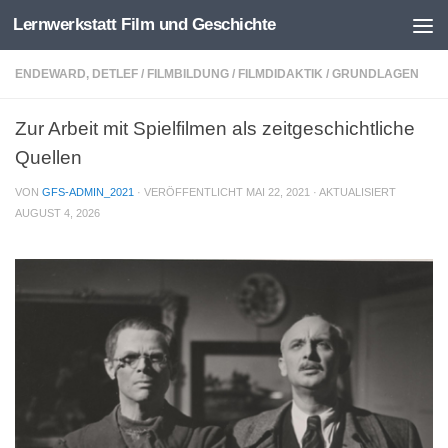
Lernwerkstatt Film und Geschichte
Zum Inhalt springen
ENDEWARD, DETLEF
/
FILMBILDUNG
/
FILMDIDAKTIK
/
GRUNDLAGEN
Zur Arbeit mit Spielfilmen als zeitgeschichtliche
Quellen
VON
GFS-ADMIN_2021
· VERÖFFENTLICHT
MAI 22, 2021
· AKTUALISIERT
AUGUST 4, 2026