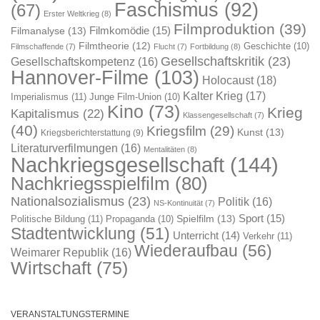
Faschismus
(92)
(67)
Erster Weltkrieg
(8)
Filmproduktion
(39)
Filmkomödie
(15)
Filmanalyse
(13)
Filmtheorie
(12)
Geschichte
(10)
Filmschaffende
(7)
Flucht
(7)
Fortbildung
(8)
Gesellschaftskritik
(23)
Gesellschaftskompetenz
(16)
Hannover-Filme
(103)
Holocaust
(18)
Kalter Krieg
(17)
Imperialismus
(11)
Junge Film-Union
(10)
Kino
(73)
Krieg
Kapitalismus
(22)
Klassengesellschaft
(7)
(40)
Kriegsfilm
(29)
Kunst
(13)
Kriegsberichterstattung
(9)
Literaturverfilmungen
(16)
Mentalitäten
(8)
Nachkriegsgesellschaft
(144)
Nachkriegsspielfilm
(80)
Nationalsozialismus
(23)
Politik
(16)
NS-Kontinuität
(7)
Sport
(15)
Spielfilm
(13)
Politische Bildung
(11)
Propaganda
(10)
Stadtentwicklung
(51)
Unterricht
(14)
Verkehr
(11)
Wiederaufbau
(56)
Weimarer Republik
(16)
Wirtschaft
(75)
VERANSTALTUNGSTERMINE