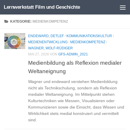
Lernwerkstatt Film und Geschichte
Zum Inhalt springen
KATEGORIE:
MEDIENKOMPETENZ
ENDEWARD, DETLEF
/
KOMMUNIKATIONSKULTUR
/
MEDIENENTWICKLUNG
/
MEDIENKOMPETENZ
/
WAGNER, WOLF-RÜDIGER
MAI 27, 2026
VON
GFS-ADMIN_2021
Medienbildung als Reflexion medialer
Weltaneignung
Wagner und endeward verstehen Medienbildung
nicht als Technikschulung, sondern als Reflexion
medialer Weltaneignung. Im Mittelpunkt stehen
Kulturtechniken wie Messen, Visualisieren oder
Kommunizieren sowie die Einsicht, dass Wissen und
Wirklichkeit stets medial konstruiert und vermittelt
sind.