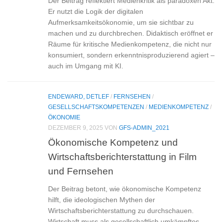
Der Beitrag reflektiert Medienkritik als paradoxen Akt:
Er nutzt die Logik der digitalen
Aufmerksamkeitsökonomie, um sie sichtbar zu
machen und zu durchbrechen. Didaktisch eröffnet er
Räume für kritische Medienkompetenz, die nicht nur
konsumiert, sondern erkenntnisproduzierend agiert –
auch im Umgang mit KI.
ENDEWARD, DETLEF
/
FERNSEHEN
/
GESELLSCHAFTSKOMPETENZEN
/
MEDIENKOMPETENZ
/
ÖKONOMIE
DEZEMBER 9, 2025
VON
GFS-ADMIN_2021
Ökonomische Kompetenz und
Wirtschaftsberichterstattung in Film
und Fernsehen
Der Beitrag betont, wie ökonomische Kompetenz
hilft, die ideologischen Mythen der
Wirtschaftsberichterstattung zu durchschauen.
Wirtschaft muss als gesellschaftlich umkämpftes