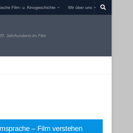
ische Film- u. Kinogeschichte
Wir über uns
0. Jahrhunderts im Film
lmsprache – Film verstehen