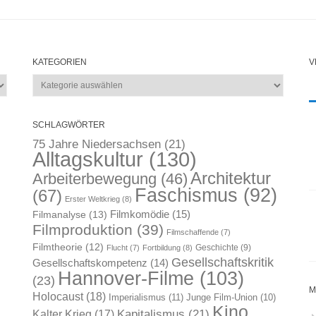
KATEGORIEN
V
Kategorien
SCHLAGWÖRTER
75 Jahre Niedersachsen
(21)
Alltagskultur
(130)
Architektur
Arbeiterbewegung
(46)
Faschismus
(92)
(67)
Erster Weltkrieg
(8)
Filmkomödie
(15)
Filmanalyse
(13)
Filmproduktion
(39)
Filmschaffende
(7)
Filmtheorie
(12)
Geschichte
(9)
Flucht
(7)
Fortbildung
(8)
Gesellschaftskritik
Gesellschaftskompetenz
(14)
Hannover-Filme
(103)
(23)
M
Holocaust
(18)
Imperialismus
(11)
Junge Film-Union
(10)
Kino
Kapitalismus
(21)
Kalter Krieg
(17)