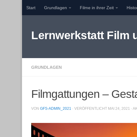
Start
Grundlagen
Filme in ihrer Zeit
Hist
Zum Inhalt springen
Lernwerkstatt Film
GRUNDLAGEN
Filmgattungen – Gest
VON
GFS-ADMIN_2021
· VERÖFFENTLICHT
MAI 24, 2021
· A