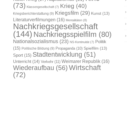
(73)
Krieg
(40)
Klassengesellschaft
(7)
Kriegsfilm
(29)
Kunst
(13)
Kriegsberichterstattung
(9)
Literaturverfilmungen
(16)
Mentalitäten
(8)
Nachkriegsgesellschaft
(144)
Nachkriegsspielfilm
(80)
Nationalsozialismus
(23)
Politik
NS-Kontinuität
(7)
(15)
Spielfilm
(13)
Propaganda
(10)
Politische Bildung
(9)
Stadtentwicklung
(51)
Sport
(15)
Weimarer Republik
(16)
Unterricht
(14)
Verkehr
(11)
Wirtschaft
Wiederaufbau
(56)
(72)