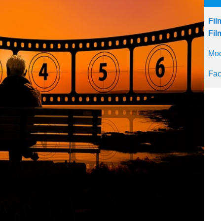
Fil
Fil
Mod
Fac