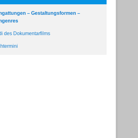
mgattungen – Gestaltungsformen –
mgenres
i des Dokumentarfilms
htermini