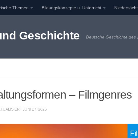
orische Themen
Bildungskonzepte u. Unterricht
Niedersächs
 und Geschichte
Deutsche Geschichte des 2
altungsformen – Filmgenres
KTUALISIERT
JUNI 17, 2025
Fi