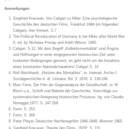
Anmerkungen
Siegfried Kracauer, Von Caligari zu Hitler. Eine psychologische
Geschichte des deutschen Films, Frankfurt 1984 (im folgenden:
Caligari), hier Vorwort, S.7
The Political Re-education of Germany & her Allies after World War
II, ed. by Nicholas Pronay and Keith Wilson, 1985
Caligari, S.12. Mit dem Begriff „Kollektivmentalität“ sind Ängste
und Hoffnungen in einer eingegrenzten historischen Zeit unter
konkreten Bedingungen gemeint, es geht nicht um die Annahme
eines konstanten Nationalcharakters! Caligari S. 14
Rolf Reichhardt, „Histoire des Mentalites“, in: Internat. Archiv f.
Sozialgeschichte d. dt. Literatur, Bd. 3, 1978, S. 130-166
Marc Ferro, Der Film als Gegenanalyse der Gesellschaft, in: M.
Bloch u.a., Schrift und Materie der Geschichte. Vorschläge zur
systematischen Aneignung historischer Prozesse, hg. von Claudia
Honegger,1977, S. 247-269
Ferro, S. 253
Ferro, S. 269
Peter Pleyer, Deutscher Nachkriegsfilm 1946-1948, Münster 1965
3
Siegfried Kracauer, Theorie des Films, 1979
, S. 115