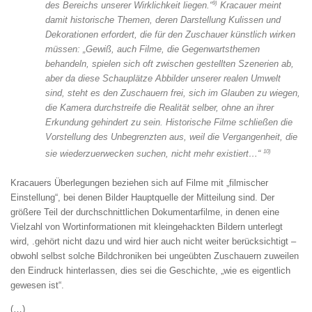
9)
des Bereichs unserer Wirklichkeit liegen.“
Kracauer meint
damit historische Themen, deren Darstellung Kulissen und
Dekorationen erfordert, die für den Zuschauer künstlich wirken
müssen:
„Gewiß, auch Filme, die Gegenwartsthemen
behandeln, spielen sich oft zwischen gestellten Szenerien ab,
aber da diese Schauplätze Abbilder unserer realen Umwelt
sind, steht es den Zuschauern frei, sich im Glauben zu wiegen,
die Kamera durchstreife die Realität selber, ohne an ihrer
Erkundung gehindert zu sein. Historische Filme schließen die
Vorstellung des Unbegrenzten aus, weil die Vergangenheit, die
10)
sie wiederzuerwecken suchen, nicht mehr existiert…“
Kracauers Überlegungen beziehen sich auf Filme mit „filmischer
Einstellung“, bei denen Bilder Hauptquelle der Mitteilung sind. Der
größere Teil der durchschnittlichen Dokumentarfilme, in denen eine
Vielzahl von Wort­informationen mit kleingehackten Bildern unterlegt
wird, .gehört nicht da­zu und wird hier auch nicht weiter berücksichtigt –
obwohl selbst solche Bildchroniken bei ungeübten Zuschauern zuweilen
den Eindruck hinterlassen, dies sei die Geschichte, „wie es eigentlich
gewesen ist“.
(…)