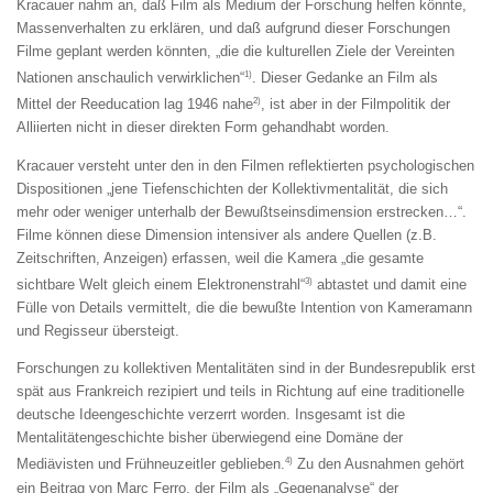
Kracauer nahm an, daß Film als Medium der Forschung helfen könnte,
Mas­senverhalten zu erklären, und daß aufgrund dieser Forschungen
Filme ge­plant werden könnten, „die die kulturellen Ziele der Vereinten
1)
Nationen anschaulich verwirklichen“
. Dieser Gedanke an Film als
2)
Mittel der Reeducation lag 1946 nahe
, ist aber in der Filmpolitik der
Alliierten nicht in dieser direkten Form gehandhabt worden.
Kracauer versteht unter den in den Filmen reflektierten psychologischen
Dispositionen „jene Tiefenschichten der Kollektivmentalität, die sich
mehr oder weniger unterhalb der Bewußtseinsdimension erstrecken…“.
Fil­me können diese Dimension intensiver als andere Quellen (z.B.
Zeitschrif­ten, Anzeigen) erfassen, weil die Kamera „die gesamte
3)
sichtbare Welt gleich einem Elektronenstrahl“
abtastet und damit eine
Fülle von De­tails vermittelt, die die bewußte Intention von Kameramann
und Regisseur übersteigt.
Forschungen zu kollektiven Mentalitäten sind in der Bundesrepublik erst
spät aus Frankreich rezipiert und teils in Richtung auf eine traditionelle
deutsche Ideengeschichte verzerrt worden. Insgesamt ist die
Mentalitätengeschichte bisher überwiegend eine Domäne der
4)
Mediävisten und Frühneuzeitler geblieben.
Zu den Ausnahmen gehört
ein Beitrag von Marc Ferro, der Film als „Gegenanalyse“ der