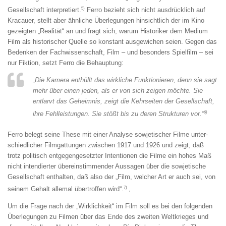
5)
Gesellschaft interpretiert.
Ferro bezieht sich nicht ausdrücklich auf
Kracauer, stellt aber ähnliche Überlegungen hinsichtlich der im Kino
gezeigten „Realität“ an und fragt sich, warum Historiker dem Medium
Film als historischer Quelle so konstant ausgewichen seien. Gegen das
Bedenken der Fachwissenschaft, Film – und besonders Spielfilm – sei
nur Fiktion, setzt Ferro die Behauptung:
„Die Kamera enthüllt das wirkliche Funktionieren, denn sie sagt
mehr über einen jeden, als er von sich zeigen möchte. Sie
entlarvt das Geheim­nis, zeigt die Kehrseiten der Gesellschaft,
6)
ihre Fehlleistungen. Sie stößt bis zu deren Strukturen vor.“
Ferro belegt seine These mit einer Analyse sowjetischer Filme unter­
schiedlicher Filmgattungen zwischen 1917 und 1926 und zeigt, daß
trotz politisch entgegengesetzter Intentionen die Filme ein hohes Maß
nicht in­tendierter übereinstimmender Aussagen über die sowjetische
Gesellschaft enthalten, daß also der „Film, welcher Art er auch sei, von
7)
seinem Ge­halt allemal übertroffen wird“.
‚
Um die Frage nach der „Wirklichkeit“ im Film soll es bei den folgenden
Überlegungen zu Filmen über das Ende des zweiten Weltkrieges und