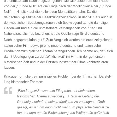
die un­mittelbare Nachkriegszeit gehen. Die Diskussion um die These
von der „Stunde Null“ legt die Frage nach der Möglichkeit einer „Stunde
Null“ im Hinblick auf die kollektiven Mentalitäten nahe. Da die
deutschen Spiel­filme der Besatzungszeit sowohl in der SBZ als auch in
den westlichen Be­satzungszonen sich überwiegend auf die damalige
Gegenwart und auf die un­mittelbare Vergangenheit von Krieg und
Nationalsozialismus beziehen, ist die Quellenlage für die deutsche
8)
Nachkriegsproduktion gut.
Zum Ver­gleich werden ein etwa zeitgleicher
italienischer Film sowie je eine neuere deutsche und italienische
Produktion zum gleichen Thema herangezo­gen. Ich nehme an, daß sich
damit Überlegungen zu der „Wirklichkeit“ im Film, in der gemeinten
historischen Zeit und in der Entstehungszeit der Filme konkretisieren
lassen.
Kracauer formuliert ein prinzipielles Problem bei der filmischen Darstel­
lung historischer Themen:
„Eins ist gewiß: wenn ein Filmproduzent sich einem
historischen Thema zu­wendet (…), läuft er Gefahr, die
Grundeigenschaften seines Mediums zu verleugnen. Grob
gesagt, es ist ihm dann nicht mehr um physische Realität zu
tun, sondern um die Einbeziehung von Welten, die außerhalb