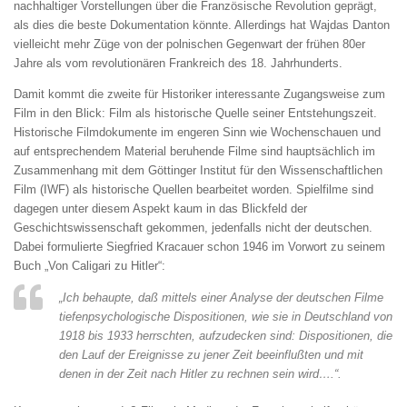
nachhaltiger Vorstellungen über die Französische Revolution geprägt,
als dies die beste Dokumentation könnte. Allerdings hat Wajdas Danton
vielleicht mehr Züge von der polnischen Ge­genwart der frühen 80er
Jahre als vom revolutionären Frankreich des 18. Jahrhunderts.
Damit kommt die zweite für Historiker interessante Zugangsweise zum
Film in den Blick: Film als historische Quelle seiner Entstehungszeit.
Histo­rische Filmdokumente im engeren Sinn wie Wochenschauen und
auf entspre­chendem Material beruhende Filme sind hauptsächlich im
Zusammenhang mit dem Göttinger Institut für den Wissenschaftlichen
Film (IWF) als histo­rische Quellen bearbeitet worden. Spielfilme sind
dagegen unter diesem Aspekt kaum in das Blickfeld der
Geschichtswissenschaft gekommen, jeden­falls nicht der deutschen.
Dabei formulierte Siegfried Kracauer schon 1946 im Vorwort zu seinem
Buch „Von Caligari zu Hitler“:
„Ich behaupte, daß mittels einer Analyse der deutschen Filme
tiefenpsy­chologische Dispositionen, wie sie in Deutschland von
1918 bis 1933 herrschten, aufzudecken sind: Dispositionen, die
den Lauf der Ereignisse zu jener Zeit beeinflußten und mit
denen in der Zeit nach Hitler zu rech­nen sein wird….“.