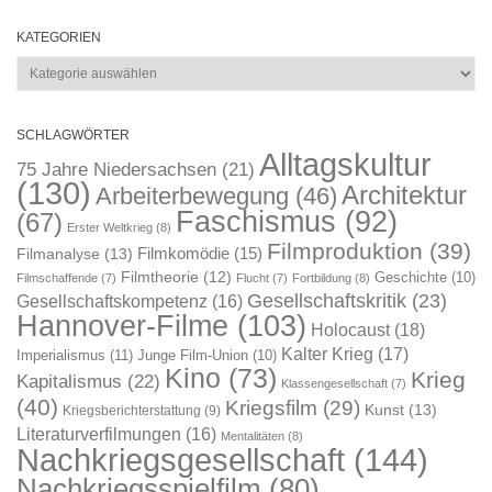
KATEGORIEN
Kategorien
SCHLAGWÖRTER
Alltagskultur
75 Jahre Niedersachsen
(21)
(130)
Architektur
Arbeiterbewegung
(46)
Faschismus
(92)
(67)
Erster Weltkrieg
(8)
Filmproduktion
(39)
Filmkomödie
(15)
Filmanalyse
(13)
Filmtheorie
(12)
Geschichte
(10)
Filmschaffende
(7)
Flucht
(7)
Fortbildung
(8)
Gesellschaftskritik
(23)
Gesellschaftskompetenz
(16)
Hannover-Filme
(103)
Holocaust
(18)
Kalter Krieg
(17)
Imperialismus
(11)
Junge Film-Union
(10)
Kino
(73)
Krieg
Kapitalismus
(22)
Klassengesellschaft
(7)
(40)
Kriegsfilm
(29)
Kunst
(13)
Kriegsberichterstattung
(9)
Literaturverfilmungen
(16)
Mentalitäten
(8)
Nachkriegsgesellschaft
(144)
Nachkriegsspielfilm
(80)