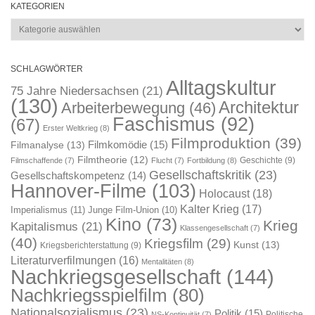
KATEGORIEN
Kategorien
SCHLAGWÖRTER
Alltagskultur
75 Jahre Niedersachsen
(21)
(130)
Architektur
Arbeiterbewegung
(46)
Faschismus
(92)
(67)
Erster Weltkrieg
(8)
Filmproduktion
(39)
Filmkomödie
(15)
Filmanalyse
(13)
Filmtheorie
(12)
Geschichte
(9)
Filmschaffende
(7)
Flucht
(7)
Fortbildung
(8)
Gesellschaftskritik
(23)
Gesellschaftskompetenz
(14)
Hannover-Filme
(103)
Holocaust
(18)
Kalter Krieg
(17)
Imperialismus
(11)
Junge Film-Union
(10)
Kino
(73)
Krieg
Kapitalismus
(21)
Klassengesellschaft
(7)
(40)
Kriegsfilm
(29)
Kunst
(13)
Kriegsberichterstattung
(9)
Literaturverfilmungen
(16)
Mentalitäten
(8)
Nachkriegsgesellschaft
(144)
Nachkriegsspielfilm
(80)
Nationalsozialismus
(23)
Politik
(15)
Politische
NS-Kontinuität
(7)