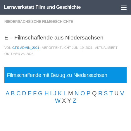
Lernwerkstatt Film und Geschichte
Zum Inhalt springen
NIEDERSÄCHSISCHE FILMGESCHICHTE
E – Filmschaffende aus Niedersachsen
VON
GFS-ADMIN_2021
· VERÖFFENTLICHT
JUNI 10, 2021
· AKTUALISIERT
OKTOBER 25, 2023
Filmschaffende mit Bezug zu Niedersachsen
A
B
C
D
E
F
G
H
I
J
K
L
M
N
O
P
Q
R
S
T
U
V
W
X Y
Z