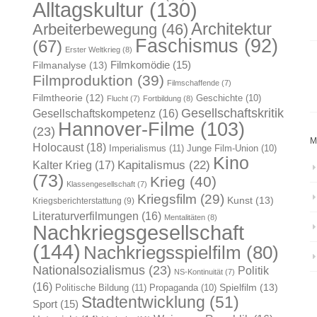
Alltagskultur
(130)
Architektur
Arbeiterbewegung
(46)
Faschismus
(92)
(67)
Erster Weltkrieg
(8)
Filmkomödie
(15)
Filmanalyse
(13)
Filmproduktion
(39)
Filmschaffende
(7)
Filmtheorie
(12)
Geschichte
(10)
Flucht
(7)
Fortbildung
(8)
Gesellschaftskritik
Gesellschaftskompetenz
(16)
Hannover-Filme
(103)
(23)
M
Holocaust
(18)
Imperialismus
(11)
Junge Film-Union
(10)
Kino
Kapitalismus
(22)
Kalter Krieg
(17)
(73)
Krieg
(40)
Klassengesellschaft
(7)
Kriegsfilm
(29)
Kunst
(13)
Kriegsberichterstattung
(9)
Literaturverfilmungen
(16)
Mentalitäten
(8)
Nachkriegsgesellschaft
(144)
Nachkriegsspielfilm
(80)
Nationalsozialismus
(23)
Politik
NS-Kontinuität
(7)
(16)
Spielfilm
(13)
Politische Bildung
(11)
Propaganda
(10)
Stadtentwicklung
(51)
Sport
(15)