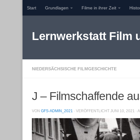
Start
Grundlagen
Filme in ihrer Zeit
Hist
Zum Inhalt springen
Lernwerkstatt Film
NIEDERSÄCHSISCHE FILMGESCHICHTE
J – Filmschaffende a
VON
GFS-ADMIN_2021
· VERÖFFENTLICHT
JUNI 10, 2021
· 