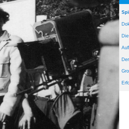
Spi
Dok
Die
Auf
Der
Gro
Erf