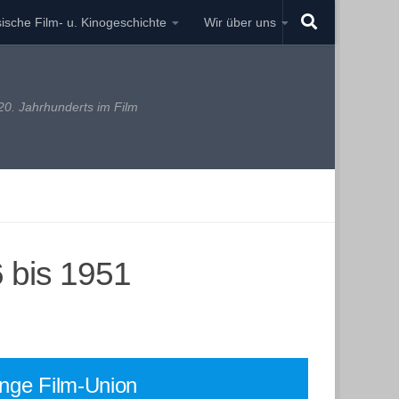
ische Film- u. Kinogeschichte
Wir über uns
0. Jahrhunderts im Film
6 bis 1951
nge Film-Union