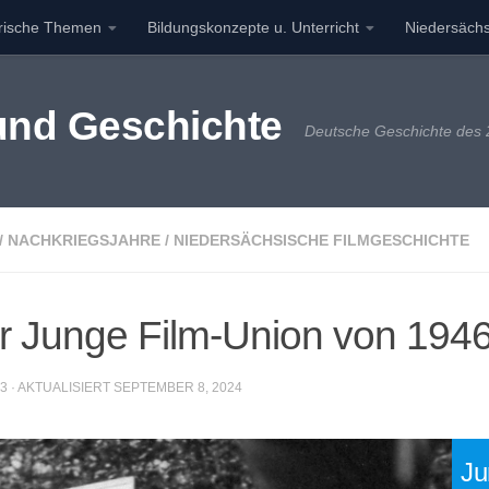
orische Themen
Bildungskonzepte u. Unterricht
Niedersächs
 und Geschichte
Deutsche Geschichte des 2
/
NACHKRIEGSJAHRE
/
NIEDERSÄCHSISCHE FILMGESCHICHTE
er Junge Film-Union von 194
23
· AKTUALISIERT
SEPTEMBER 8, 2024
Ju