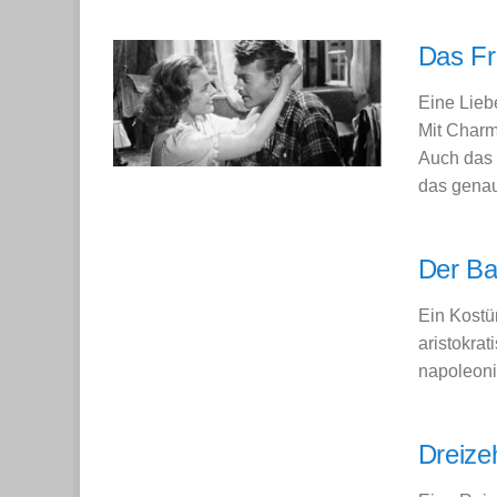
Das Fr
Eine Lieb
Mit Charm
Auch das 
das genau
Der Ba
Ein Kostü
aristokra
napoleonis
Dreize