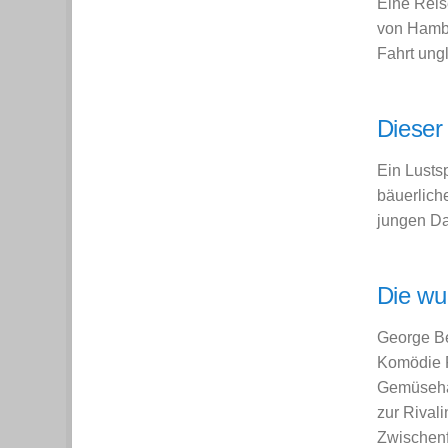
Eine Reis
von Hambu
Fahrt ung
Dieser
Ein Lusts
bäuerlich
jungen Da
Die wu
George Be
Komödie P
Gemüsehänd
zur Rivali
Zwischenfa