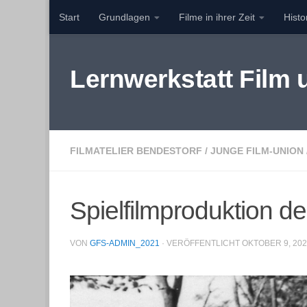
Start
Grundlagen
Filme in ihrer Zeit
Hist
Zum Inhalt springen
Lernwerkstatt Film
FILMATELIER BENDESTORF
/
JUNGE FILM-UNION
Spielfilmproduktion d
VON
GFS-ADMIN_2021
· VERÖFFENTLICHT
OKTOBER 9, 20