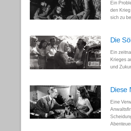
Ein Probl
den Krieg
sich zu b
Die Sö
Ein zeitn
Krieges a
und Zukun
Diese 
Eine Verw
Anwaltsfi
Scheidung
Abenteuer