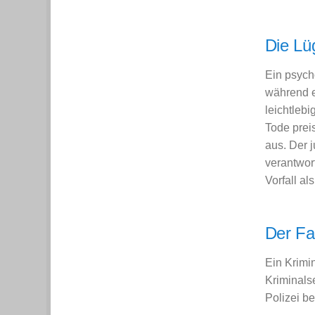
Die Lü
Ein psych
während e
leichtleb
Tode prei
aus. Der 
verantwor
Vorfall al
Der Fa
Ein Krimi
Kriminals
Polizei be