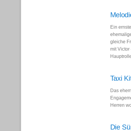
Melodi
Ein ernst
ehemalige
gleiche F
mit Victo
Hauptroll
Taxi Ki
Das ehema
Engagemen
Herren wo
Die Sü