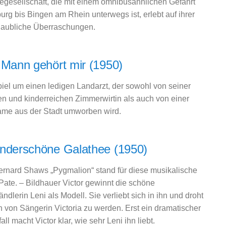
egesellschaft, die mit einem omnibusähnlichen Gefährt
rg bis Bingen am Rhein unterwegs ist, erlebt auf ihrer
laubliche Überraschungen.
 Mann gehört mir (1950)
piel um einen ledigen Landarzt, der sowohl von seiner
en und kinderreichen Zimmerwirtin als auch von einer
me aus der Stadt umworben wird.
nderschöne Galathee (1950)
rnard Shaws „Pygmalion“ stand für diese musikalische
ate. – Bildhauer Victor gewinnt die schöne
lerin Leni als Modell. Sie verliebt sich in ihn und droht
n von Sängerin Victoria zu werden. Erst ein dramatischer
ll macht Victor klar, wie sehr Leni ihn liebt.