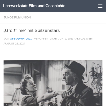
Lernwerkstatt Film und Geschichte
Zum Inhalt springen
JUNGE FILM-UNION
„Großfilme“ mit Spitzenstars
VON
GFS-ADMIN_2021
· VERÖFFENTLICHT
JUNI 9, 2021
· AKTUALISIERT
AUGUST 25, 2024