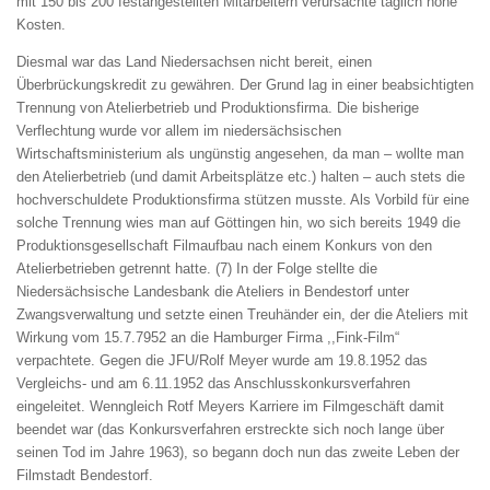
mit 150 bis 200 festangestellten Mitarbeitern verursachte täglich hohe
Kosten.
Diesmal war das Land Niedersachsen nicht bereit, einen
Überbrückungskredit zu gewähren. Der Grund lag in einer beabsichtigten
Trennung von Atelierbetrieb und Produktionsfirma. Die bisherige
Verflechtung wurde vor allem im niedersächsischen
Wirtschaftsministerium als ungünstig angesehen, da man – wollte man
den Atelierbetrieb (und damit Arbeitsplätze etc.) halten – auch stets die
hochverschuldete Produktionsfirma stützen musste. Als Vorbild für eine
solche Trennung wies man auf Göttingen hin, wo sich bereits 1949 die
Produktionsgesellschaft Filmaufbau nach einem Konkurs von den
Atelierbetrieben getrennt hatte. (7) In der Folge stellte die
Niedersächsische Landesbank die Ateliers in Bendestorf unter
Zwangsverwaltung und setzte einen Treuhänder ein, der die Ateliers mit
Wirkung vom 15.7.7952 an die Hamburger Firma ,,Fink-Film“
verpachtete. Gegen die JFU/Rolf Meyer wurde am 19.8.1952 das
Vergleichs- und am 6.11.1952 das Anschlusskonkursverfahren
eingeleitet. Wenngleich Rotf Meyers Karriere im Filmgeschäft damit
beendet war (das Konkursverfahren erstreckte sich noch lange über
seinen Tod im Jahre 1963), so begann doch nun das zweite Leben der
Filmstadt Bendestorf.