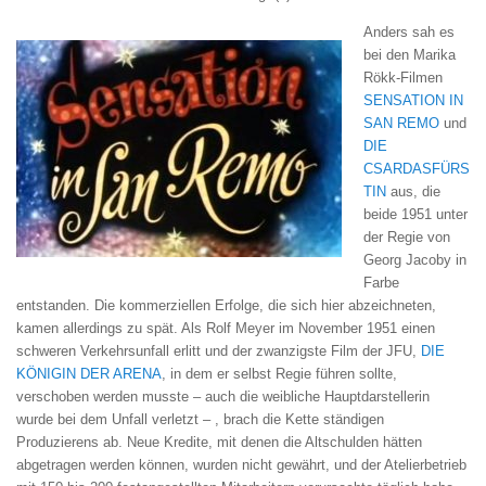
Anders sah es
bei den Marika
Rökk-Filmen
SENSATION IN
SAN REMO
und
DIE
CSARDASFÜRS
TIN
aus, die
beide 1951 unter
der Regie von
Georg Jacoby in
Farbe
entstanden. Die kommerziellen Erfolge, die sich hier abzeichneten,
kamen allerdings zu spät. Als Rolf Meyer im November 1951 einen
schweren Verkehrsunfall erlitt und der zwanzigste Film der JFU,
DIE
KÖNIGIN DER ARENA
, in dem er selbst Regie führen sollte,
verschoben werden musste – auch die weibliche Hauptdarstellerin
wurde bei dem Unfall verletzt – , brach die Kette ständigen
Produzierens ab. Neue Kredite, mit denen die Altschulden hätten
abgetragen werden können, wurden nicht gewährt, und der Atelierbetrieb