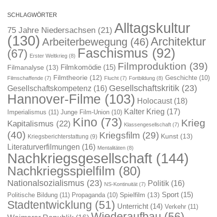
SCHLAGWÖRTER
Alltagskultur
75 Jahre Niedersachsen
(21)
(130)
Architektur
Arbeiterbewegung
(46)
Faschismus
(92)
(67)
Erster Weltkrieg
(8)
Filmproduktion
(39)
Filmkomödie
(15)
Filmanalyse
(13)
Filmtheorie
(12)
Geschichte
(10)
Filmschaffende
(7)
Flucht
(7)
Fortbildung
(8)
Gesellschaftskritik
(23)
Gesellschaftskompetenz
(16)
Hannover-Filme
(103)
Holocaust
(18)
Kalter Krieg
(17)
Imperialismus
(11)
Junge Film-Union
(10)
Kino
(73)
Krieg
Kapitalismus
(22)
Klassengesellschaft
(7)
(40)
Kriegsfilm
(29)
Kunst
(13)
Kriegsberichterstattung
(9)
Literaturverfilmungen
(16)
Mentalitäten
(8)
Nachkriegsgesellschaft
(144)
Nachkriegsspielfilm
(80)
Nationalsozialismus
(23)
Politik
(16)
NS-Kontinuität
(7)
Sport
(15)
Spielfilm
(13)
Politische Bildung
(11)
Propaganda
(10)
Stadtentwicklung
(51)
Unterricht
(14)
Verkehr
(11)
Wiederaufbau
(56)