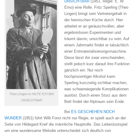
UNSICHTBAR
(1951, Regie: E. W.
Emo) eine Rolle. Fritz Sperling (Theo
Lingen) bringt sein Vertretergehalt in
der heimischen Küche durch. Hier
arbeitet er an geräuschvollen, aber
ergebnislosen Experimenten und
träumt davon, unsichtbar zu sein. Auf
einem Jahrmarkt findet er tatsächlich
einer Entmaterialisierungsmaschine.
Diese lässt ihn zwar verschwinden,
stellt jedoch kurz darauf ihre Funktion
gänzlich ein. Nur noch
hochprozentiger Alkohol kann
Sperling kurzzeitig sichtbar machen,
was schwerwiegende Komplikationen
Theo LIngen in HILFE ICH BIN
auslöst. Durch einen Sturz aus dem
UNSICHTBAR
Bett findet der Alptraum sein Ende.
Bei
ES GESCHEHEN NOCH
WUNDER
(1951) führt Willi Forst nicht nur Regie, er spielt auch an der
Seite von Hildegard Knef die männliche Hauptrolle. Das Liebeslustspiel
um eine wundersame Melodie unterscheidet sich deutlich von