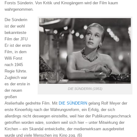
Forsts
Sünderin
. Von Kritik und Kinogängern wird der Film kaum
wahrgenommen.
Die Sünderin
ist der wohl
bekannteste
Film der JFU
Er ist der erste
Film, in dem
Willi Forst
nach 1945
Regie führte.
Zugleich war
es der erste in
DIE SÜNDERIN (1951)
der neuen
großen
Atelierhalle gedrehte Film. Mit
DIE SÜNDERIN
gelang Rolf Meyer der
erste Kinoerfolg nach der Währungsreform, ein Erfolg, der sich
allerdings nicht deswegen einstellte, weil hier der Publikumsgeschmack
getroffen worden wäre, sondern weil sich hier – unter Mitwirkung der
Kirchen – ein Skandal entwickelte, der medienwirksam ausgebreitet
wurde und viele Menschen ins Kino zog. (6)