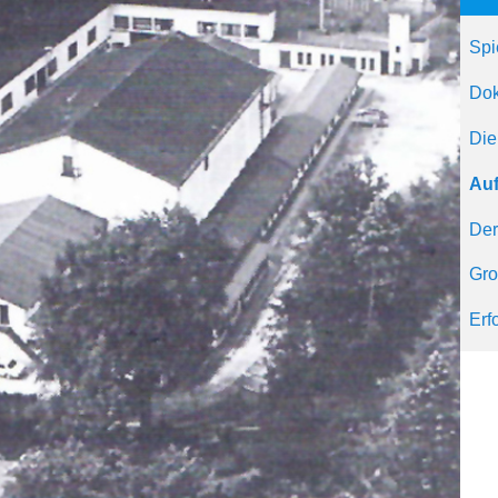
Spi
Dok
Die
Auf
Der
Gro
Erf