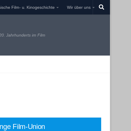
ische Film- u. Kinogeschichte
Wir über uns
0. Jahrhunderts im Film
nge Film-Union