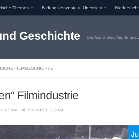
orische Themen
Bildungskonzepte u. Unterricht
Niedersächs
 und Geschichte
Deutsche Geschichte des 2
ISCHE FILMGESCHICHTE
n“ Filmindustrie
23
· AKTUALISIERT
AUGUST 25, 2024
Ju