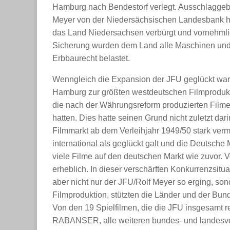
Hamburg nach Bendestorf verlegt. Ausschlaggebend
Meyer von der Niedersächsischen Landesbank ha
das Land Niedersachsen verbürgt und vornehmlic
Sicherung wurden dem Land alle Maschinen und 
Erbbaurecht belastet.
Wenngleich die Expansion der JFU geglückt war 
Hamburg zur größten westdeutschen Filmprodukti
die nach der Währungsreform produzierten Filme 
hatten. Dies hatte seinen Grund nicht zuletzt da
Filmmarkt ab dem Verleihjahr 1949/50 stark ve
international als geglückt galt und die Deutsche 
viele Filme auf den deutschen Markt wie zuvor. V
erheblich. In dieser verschärften Konkurrenzsitu
aber nicht nur der JFU/Rolf Meyer so erging, s
Filmproduktion, stützten die Länder und der Bund
Von den 19 Spielfilmen, die die JFU insgesamt r
RABANSER, alle weiteren bundes- und landesve