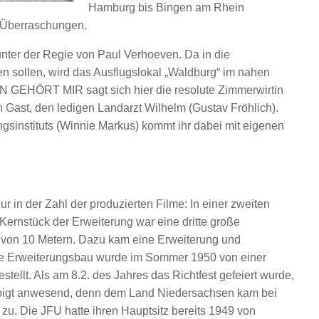
Hamburg bis Bingen am Rhein
he Überraschungen.
 unter der Regie von Paul Verhoeven. Da in die
n sollen, wird das Ausflugslokal „Waldburg“ im nahen
 GEHÖRT MIR sagt sich hier die resolute Zimmerwirtin
n Gast, den ledigen Landarzt Wilhelm (Gustav Fröhlich).
sinstituts (Winnie Markus) kommt ihr dabei mit eigenen
r in der Zahl der produzierten Filme: In einer zweiten
Kernstück der Erweiterung war eine dritte große
e von 10 Metern. Dazu kam eine Erweiterung und
e Erweiterungsbau wurde im Sommer 1950 von einer
tellt. Als am 8.2. des Jahres das Richtfest gefeiert wurde,
Voigt anwesend, denn dem Land Niedersachsen kam bei
zu. Die JFU hatte ihren Hauptsitz bereits 1949 von