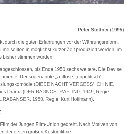
Peter Stettner (1995)
tärkt durch die guten Erfahrungen vor der Währungsreform,
ilme sollten in möglichst kurzer Zeit produziert werden, im
ie bisher stimmen würden.
e abgeschlossen, bis Ende 1950 sechs weitere. Die Devise
erimente. Der sogenannte „zeitlose, „unpolitisch“
rwechslungskomödie (DIESE NACHT VERGESS‘ ICH NIE,
risches Drama (DER BAGNOSTRAFLING, 1949, Regie:
ALL RABANSER, 1950, Regie: Kurt Hoffmann).
k
 Film der Jungen Film-Union gedreht. Nach Motiven von
nen der ersten großen Kostümfilme