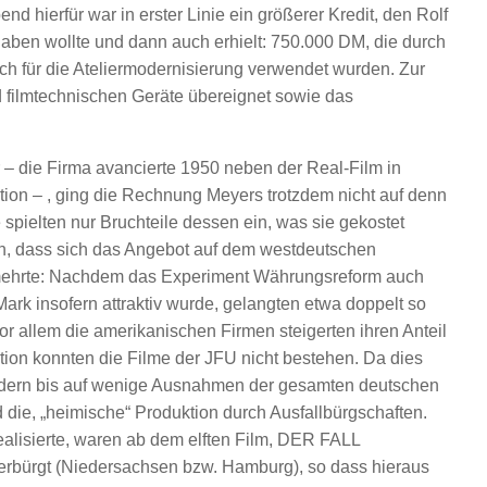
 hierfür war in erster Linie ein größerer Kredit, den Rolf
ben wollte und dann auch erhielt: 750.000 DM, die durch
h für die Ateliermodernisierung verwendet wurden. Zur
filmtechnischen Geräte übereignet sowie das
– die Firma avancierte 1950 neben der Real-Film in
on – , ging die Rechnung Meyers trotzdem nicht auf denn
spielten nur Bruchteile dessen ein, was sie gekostet
rin, dass sich das Angebot auf dem westdeutschen
rmehrte: Nachdem das Experiment Währungsreform auch
Mark insofern attraktiv wurde, gelangten etwa doppelt so
or allem die amerikanischen Firmen steigerten ihren Anteil
ation konnten die Filme der JFU nicht bestehen. Da dies
ondern bis auf wenige Ausnahmen der gesamten deutschen
 die, „heimische“ Produktion durch Ausfallbürgschaften.
ealisierte, waren ab dem elften Film, DER FALL
rbürgt (Niedersachsen bzw. Hamburg), so dass hieraus