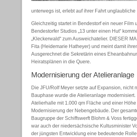
unterwegs ist, erlebt auf ihrer Fahrt unglaublic
Gleichzeitig startet in Bendestorf ein neuer Film
Bendestorfer Studios „13 unter einen Hut“ komme
„Kleckerwald“ zum Ausweichatelier. DIESER MAN
Fita (Heidemarie Hatheyer) und meint damit ihre
Ausgerechnet die Sekretärin eines Eheanbahnung
Heiratsplänen in die Quere.
Modernisierung der Atelieranlage
Die JFU/Rolf Meyer setzte auf Expansion, nicht nu
Bauphase wurde die Atelieranlage modernisiert. 
Atelierhalle mit 1.000 qm Fläche und einer Höh
Modernisierung der Nebengebäude. Der gesamt
Baugruppe der Schiffswerft Blohm & Voss fertigges
war auch der niedersächsische Kultusminister 
der jüngsten Entwicklung eine bedeutende Rolle 