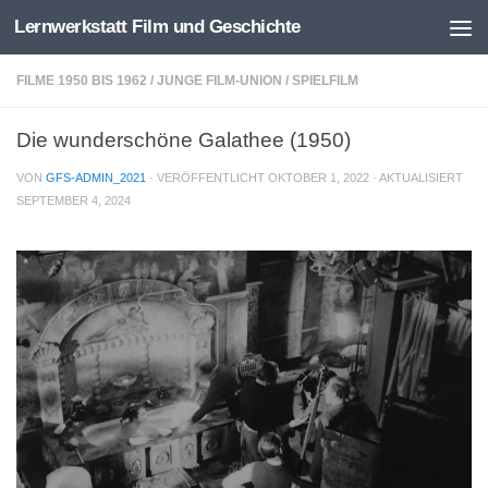
Lernwerkstatt Film und Geschichte
Zum Inhalt springen
FILME 1950 BIS 1962
/
JUNGE FILM-UNION
/
SPIELFILM
Die wunderschöne Galathee (1950)
VON
GFS-ADMIN_2021
· VERÖFFENTLICHT
OKTOBER 1, 2022
· AKTUALISIERT
SEPTEMBER 4, 2024