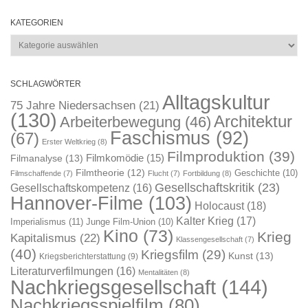
KATEGORIEN
Kategorien
SCHLAGWÖRTER
Alltagskultur
75 Jahre Niedersachsen
(21)
(130)
Architektur
Arbeiterbewegung
(46)
Faschismus
(92)
(67)
Erster Weltkrieg
(8)
Filmproduktion
(39)
Filmkomödie
(15)
Filmanalyse
(13)
Filmtheorie
(12)
Geschichte
(10)
Filmschaffende
(7)
Flucht
(7)
Fortbildung
(8)
Gesellschaftskritik
(23)
Gesellschaftskompetenz
(16)
Hannover-Filme
(103)
Holocaust
(18)
Kalter Krieg
(17)
Imperialismus
(11)
Junge Film-Union
(10)
Kino
(73)
Krieg
Kapitalismus
(22)
Klassengesellschaft
(7)
(40)
Kriegsfilm
(29)
Kunst
(13)
Kriegsberichterstattung
(9)
Literaturverfilmungen
(16)
Mentalitäten
(8)
Nachkriegsgesellschaft
(144)
Nachkriegsspielfilm
(80)