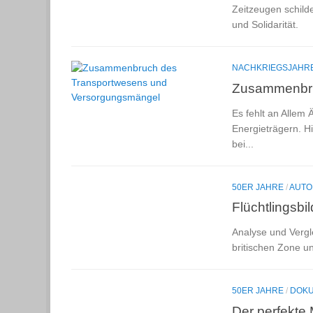
Zeitzeugen schild
und Solidarität.
NACHKRIEGSJAHR
Zusammenbru
Es fehlt an Allem 
Energieträgern. H
bei...
50ER JAHRE
/
AUTO
Flüchtlingsbi
Analyse und Vergl
britischen Zone u
50ER JAHRE
/
DOKU
Der perfekte