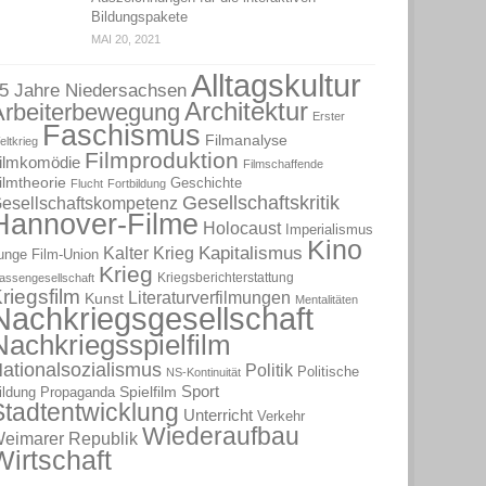
Bildungspakete
MAI 20, 2021
Alltagskultur
5 Jahre Niedersachsen
Architektur
Arbeiterbewegung
Erster
Faschismus
Filmanalyse
eltkrieg
Filmproduktion
ilmkomödie
Filmschaffende
ilmtheorie
Geschichte
Flucht
Fortbildung
Gesellschaftskritik
esellschaftskompetenz
Hannover-Filme
Holocaust
Imperialismus
Kino
Kapitalismus
Kalter Krieg
unge Film-Union
Krieg
Kriegsberichterstattung
lassengesellschaft
riegsfilm
Literaturverfilmungen
Kunst
Mentalitäten
Nachkriegsgesellschaft
Nachkriegsspielfilm
ationalsozialismus
Politik
Politische
NS-Kontinuität
Sport
Spielfilm
ildung
Propaganda
Stadtentwicklung
Unterricht
Verkehr
Wiederaufbau
eimarer Republik
Wirtschaft