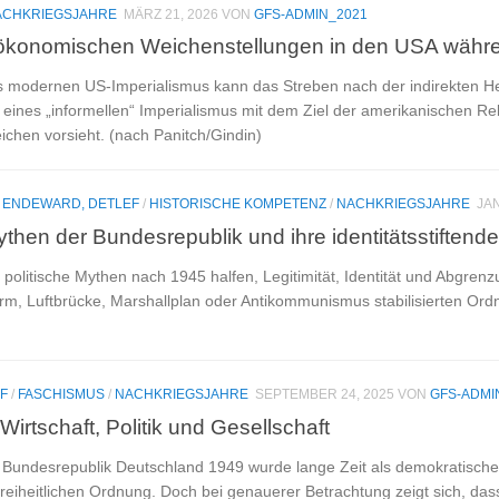
ACHKRIEGSJAHRE
MÄRZ 21, 2026
VON
GFS-ADMIN_2021
h-ökonomischen Weichenstellungen in den USA währe
 modernen US-Imperialismus kann das Streben nach der indirekten He
 eines „informellen“ Imperialismus mit dem Ziel der amerikanischen Rek
ichen vorsieht. (nach Panitch/Gindin)
/
ENDEWARD, DETLEF
/
HISTORISCHE KOMPETENZ
/
NACHKRIEGSJAHRE
JAN
en der Bundesrepublik und ihre identitätsstiftende
e politische Mythen nach 1945 halfen, Legitimität, Identität und Abgre
m, Luftbrücke, Marshallplan oder Antikommunismus stabilisierten Ordnu
F
/
FASCHISMUS
/
NACHKRIEGSJAHRE
SEPTEMBER 24, 2025
VON
GFS-ADMI
 Wirtschaft, Politik und Gesellschaft
Bundesrepublik Deutschland 1949 wurde lange Zeit als demokratische
reiheitlichen Ordnung. Doch bei genauerer Betrachtung zeigt sich, dass d