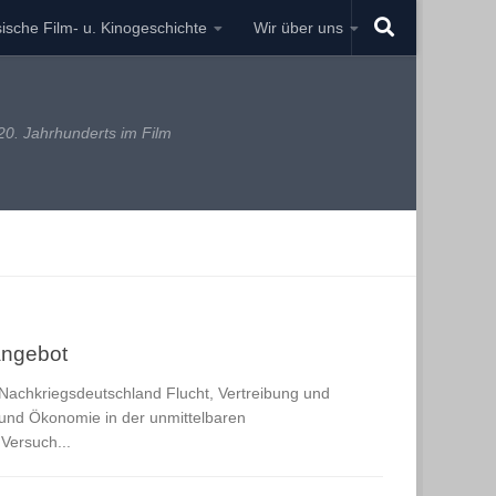
ische Film- u. Kinogeschichte
Wir über uns
0. Jahrhunderts im Film
angebot
Nachkriegsdeutschland Flucht, Vertreibung und
 und Ökonomie in der unmittelbaren
Versuch...