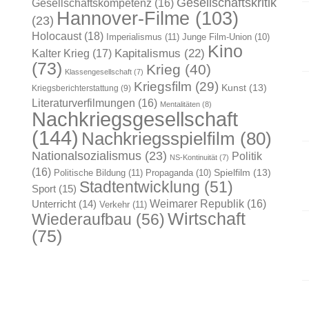
Gesellschaftskritik
Gesellschaftskompetenz
(16)
Hannover-Filme
(103)
(23)
Holocaust
(18)
Imperialismus
(11)
Junge Film-Union
(10)
Kino
Kapitalismus
(22)
Kalter Krieg
(17)
(73)
Krieg
(40)
Klassengesellschaft
(7)
Kriegsfilm
(29)
Kunst
(13)
Kriegsberichterstattung
(9)
Literaturverfilmungen
(16)
Mentalitäten
(8)
Nachkriegsgesellschaft
(144)
Nachkriegsspielfilm
(80)
Nationalsozialismus
(23)
Politik
NS-Kontinuität
(7)
(16)
Spielfilm
(13)
Politische Bildung
(11)
Propaganda
(10)
Stadtentwicklung
(51)
Sport
(15)
Weimarer Republik
(16)
Unterricht
(14)
Verkehr
(11)
Wirtschaft
Wiederaufbau
(56)
(75)