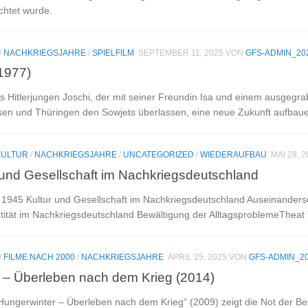
chtet wurde.
/
NACHKRIEGSJAHRE
/
SPIELFILM
SEPTEMBER 11, 2025
VON
GFS-ADMIN_20
(1977)
s Hitlerjungen Joschi, der mit seiner Freundin Isa und einem ausgegr
sen und Thüringen den Sowjets überlassen, eine neue Zukunft aufbauen
KULTUR
/
NACHKRIEGSJAHRE
/
UNCATEGORIZED
/
WIEDERAUFBAU
MAI 28, 2
r und Gesellschaft im Nachkriegsdeutschland
1945 Kultur und Gesellschaft im Nachkriegsdeutschland Auseinanders
entität im Nachkriegsdeutschland Bewältigung der AlltagsproblemeThea
/
FILME NACH 2000
/
NACHKRIEGSJAHRE
APRIL 25, 2025
VON
GFS-ADMIN_2
 – Überleben nach dem Krieg (2014)
ngerwinter – Überleben nach dem Krieg“ (2009) zeigt die Not der Be