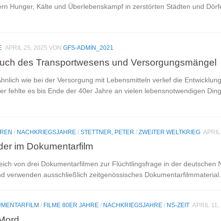
ern Hunger, Kälte und Überlebenskampf in zerstörten Städten und Dör
E
APRIL 25, 2025
VON
GFS-ADMIN_2021
ch des Transportwesens und Versorgungsmängel
Ähnlich wie bei der Versorgung mit Lebensmitteln verlief die Entwicklu
ier fehlte es bis Ende der 40er Jahre an vielen lebensnotwendigen Di
REN
/
NACHKRIEGSJAHRE
/
STETTNER, PETER
/
ZWEITER WELTKRIEG
APRIL
lder im Dokumentarfilm
eich von drei Dokumentarfilmen zur Flüchtlingsfrage in der deutschen 
nd verwenden ausschließlich zeitgenössisches Dokumentarfilmmaterial.
MENTARFILM
/
FILME 80ER JAHRE
/
NACHKRIEGSJAHRE
/
NS-ZEIT
APRIL 11,
 Mord