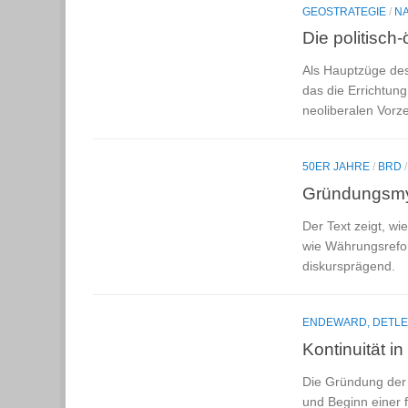
GEOSTRATEGIE
/
N
Die politisc
Als Hauptzüge des
das die Errichtung
neoliberalen Vorze
50ER JAHRE
/
BRD
Gründungsmyth
Der Text zeigt, wi
wie Währungsrefor
diskursprägend.
ENDEWARD, DETLE
Kontinuität in
Die Gründung der 
und Beginn einer f