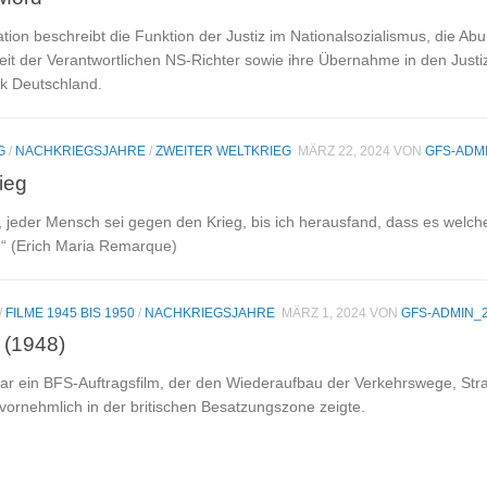
ion beschreibt die Funktion der Justiz im Nationalsozialismus, die A
eit der Verantwortlichen NS-Richter sowie ihre Übernahme in den Justi
k Deutschland.
G
/
NACHKRIEGSJAHRE
/
ZWEITER WELTKRIEG
MÄRZ 22, 2024
VON
GFS-ADM
ieg
 jeder Mensch sei gegen den Krieg, bis ich herausfand, dass es welche g
“ (Erich Maria Remarque)
/
FILME 1945 BIS 1950
/
NACHKRIEGSJAHRE
MÄRZ 1, 2024
VON
GFS-ADMIN_
 (1948)
ein BFS-Auftragsfilm, der den Wiederaufbau der Verkehrswege, Stra
vornehmlich in der britischen Besatzungszone zeigte.