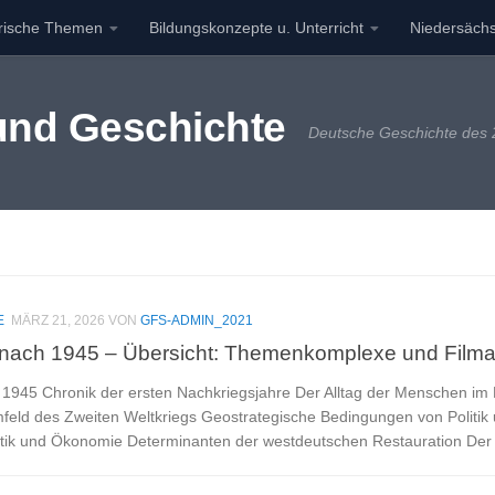
orische Themen
Bildungskonzepte u. Unterricht
Niedersächs
 und Geschichte
Deutsche Geschichte des 2
E
MÄRZ 21, 2026
VON
GFS-ADMIN_2021
nach 1945 – Übersicht: Themenkomplexe und Film
1945 Chronik der ersten Nachkriegsjahre Der Alltag der Menschen im 
eld des Zweiten Weltkriegs Geostrategische Bedingungen von Politik
itik und Ökonomie Determinanten der westdeutschen Restauration Der 