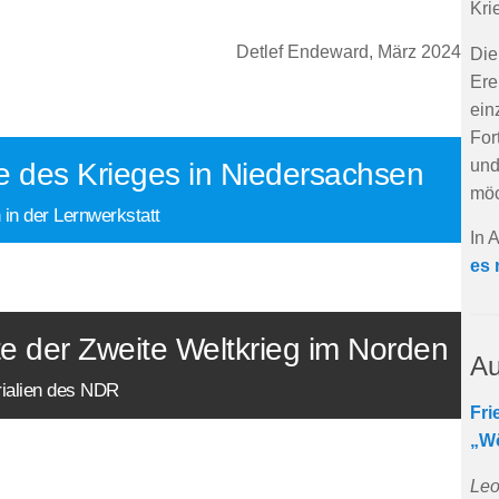
Kri
Detlef Endeward, März 2024
Die
Ere
ein
For
und
e des Krieges in Niedersachsen
möc
 in der Lernwerkstatt
In 
es 
e der Zweite Weltkrieg im Norden
Au
ialien des NDR
Fri
„Wö
Leo