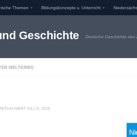
orische Themen
Bildungskonzepte u. Unterricht
Niedersächs
 und Geschichte
Deutsche Geschichte des 2
TER WELTKRIEG
 AKTUALISIERT
JULI 15, 2026
Ni