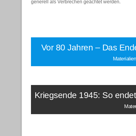
generell als Verbrechen geächtet werden.
Vor 80 Jahren – Das End
Materialien
Kriegsende 1945: So endet
Mater