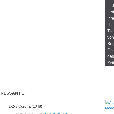
In 
ber
ihr
Hül
Tsc
von
Beg
Obj
des
Zei
TERESSANT …
1-2-3 Corona (1948)