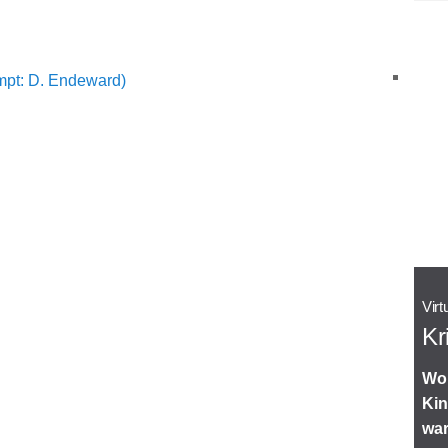
mpt: D. Endeward)
Virt
Kr
Wor
Kin
wa