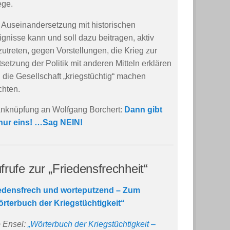
ege.
 Auseinandersetzung mit historischen
ignisse kann und soll dazu beitragen, aktiv
zutreten, gegen Vorstellungen, die Krieg zur
tsetzung der Politik mit anderen Mitteln erklären
 die Gesellschaft „kriegstüchtig“ machen
hten.
Anknüpfung an Wolfgang Borchert:
Dann gibt
nur eins! …
Sag NEIN!
frufe zur „Friedensfrechheit“
edensfrech und worteputzend – Zum
rterbuch der Kriegstüchtigkeit“
 Ensel:
„Wörterbuch der Kriegstüchtigkeit –