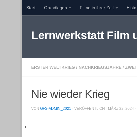
Start
Grundlagen
Filme in ihrer Zeit
Hist
Zum Inhalt springen
Lernwerkstatt Film
ERSTER WELTKRIEG
/
NACHKRIEGSJAHRE
/
ZWEI
Nie wieder Krieg
VON
GFS-ADMIN_2021
· VERÖFFENTLICHT
MÄRZ 22, 2024
·