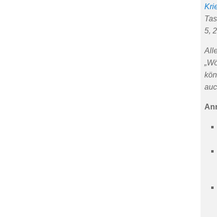
Kri
Tas
5, 
All
„Wö
kön
auc
An