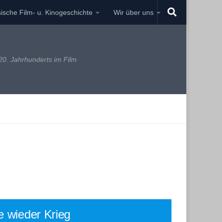
ische Film- u. Kinogeschichte
Wir über uns
0. Jahrhunderts im Film
e wieder Krieg