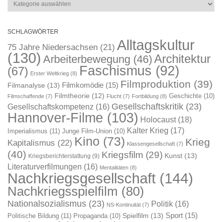
Kategorien
SCHLAGWÖRTER
Alltagskultur
75 Jahre Niedersachsen
(21)
(130)
Architektur
Arbeiterbewegung
(46)
Faschismus
(92)
(67)
Erster Weltkrieg
(8)
Filmproduktion
(39)
Filmkomödie
(15)
Filmanalyse
(13)
Filmtheorie
(12)
Geschichte
(10)
Filmschaffende
(7)
Flucht
(7)
Fortbildung
(8)
Gesellschaftskritik
(23)
Gesellschaftskompetenz
(16)
Hannover-Filme
(103)
Holocaust
(18)
Kalter Krieg
(17)
Imperialismus
(11)
Junge Film-Union
(10)
Kino
(73)
Krieg
Kapitalismus
(22)
Klassengesellschaft
(7)
(40)
Kriegsfilm
(29)
Kunst
(13)
Kriegsberichterstattung
(9)
Literaturverfilmungen
(16)
Mentalitäten
(8)
Nachkriegsgesellschaft
(144)
Nachkriegsspielfilm
(80)
Nationalsozialismus
(23)
Politik
(16)
NS-Kontinuität
(7)
Sport
(15)
Spielfilm
(13)
Politische Bildung
(11)
Propaganda
(10)