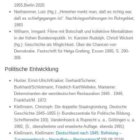
1955,Berlin 2020
Niethammer, Lutz (Hg.): „Hinterher merkt man, daß es richtig war,
daß es schiefgegangen ist“. Nachkriegserfahrungen im Ruhrgebiet,
1983
Wilharm, Irmgard: Filme mit Botschaft und kollektive Mentalitäten
in der frühen Bundesrepublik. In: Karsten Rudolph, Christl Wickert
(hg.): Geschichte als Möglichkeit. Über die Chancen von
Demokratie. Festschrift für Helga Grebing, Essen 1995, S. 290-
306
Politische Entwicklung
Huster, Ernst-Ulrich/Kraiker, Gerhard/Scherer,
Burkhard/Schlotmann, Friedrich Karl/Welteke, Marianne:
Determinanten der westdeutschen Restauration 1945 . 1949,
Frankfurt/M. 1972
Kleßmann, Christoph: Die doppelte Staatsgründung. Deutsche
Geschichte 1945–1955 (= Bundeszentrale für Politische Bildung.
Schriftenreihe 193). Vandenhoeck & Ruprecht u. a., Göttingen u. a.
1982, (5., überarbeitete und erweiterte Auflage. ebenda 1991)
Kleßmann, Kleßmann:
Deutschland nach 1945: Befreiung –
Zusammenbruch – Neuaufbau – Restauration
[05.08.2018]