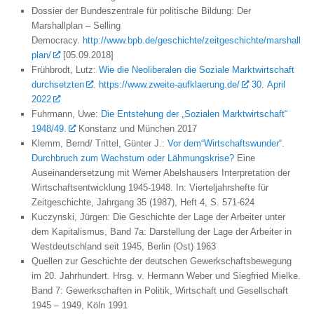
Dossier der Bundeszentrale für politische Bildung: Der
Marshallplan – Selling
Democracy.
http://www.bpb.de/geschichte/zeitgeschichte/marshall
plan/
[05.09.2018]
Frühbrodt, Lutz:
Wie die Neoliberalen die Soziale Marktwirtschaft
durchsetzten
.
https://www.zweite-aufklaerung.de/
30. April
2022
Fuhrmann, Uwe:
Die Entstehung der „Sozialen Marktwirtschaft“
1948/49.
Konstanz und München 2017
Klemm, Bernd/ Trittel, Günter J.:
Vor dem“Wirtschaftswunder“.
Durchbruch zum Wachstum oder Lähmungskrise?
Eine
Auseinandersetzung mit Werner Abelshausers Interpretation der
Wirtschaftsentwicklung 1945-1948. In: Vierteljahrshefte für
Zeitgeschichte, Jahrgang 35 (1987), Heft 4, S. 571-624
Kuczynski, Jürgen: Die Geschichte der Lage der Arbeiter unter
dem Kapitalismus, Band 7a: Darstellung der Lage der Arbeiter in
Westdeutschland seit 1945, Berlin (Ost) 1963
Quellen zur Geschichte der deutschen Gewerkschaftsbewegung
im 20. Jahrhundert. Hrsg. v. Hermann Weber und Siegfried Mielke.
Band 7: Gewerkschaften in Politik, Wirtschaft und Gesellschaft
1945 – 1949, Köln 1991