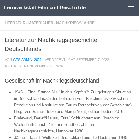
Lernwerkstatt Film und Geschichte
Zum Inhalt springen
LITERATUR
/
MATERIALIEN
/
NACHKRIEGSJAHRE
Literatur zur Nachkriegsgeschichte
Deutschlands
VON
GFS-ADMIN_2021
· VERÖFFENTLICHT
SEPTEMBER 7, 2022
·
AKTUALISIERT
NOVEMBER 12, 2024
Gesellschaft im Nachkriegsdeutschland
1945 – Eine „Stunde Null“ in den Köpfen?: Zur geistigen Situation
in Deutschland nach der Befreiung vom Faschismus (Zwischen
Revolution und Kapitulation: Forum Perspektiven der Geschichte)
Hrsg.
von
Rainer Holze
und
Marga Voigt, edition bodoni 2016
Endeward, Detlef/Mauss, Fritz/ Schlüchtermann, Joachim:
Wolfenbüttel nach ‚45. Eine Stadt erzählt ihre
Nachkriegsgeschichte, Hannover 1986
Jähner, Harald: Wolfszeit.Deutschland und die Deutschen 1945-