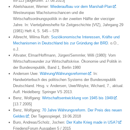
85-113 [abgerufen: 17.08.2023]
Abelshauser, Werner:
Wiederaufbau vor dem Marshall-Plan
.
Westeuropas Wachstumschancen und die
Wirtschaftsordnungspolitik in der zweiten Hälfte der vierziger
Jahre. In: Vierteljahreshefte für Zeitgeschichte (VfZ), Jahrgang 29
(1981) Heft 4, S. 545 – 578
Albrecht, Wilma Ruth:
Soziökonomische Interessen, Kräfte und
Mechanismen in Deutschland bis zur Gründung der BRD
. o.O.,
o.J.
Altvater, Elmar/Hoffmann, Jürgen/Semmler, Willi (1980): Vom
Wirtschaftswunder zur Wirtschaftskrise. Ökonomie und Politik in
der Bundesrepublik, Band 1, Berlin 1980
Andersen Uwe:
Währung/Währungsreformen
. In:
Handwörterbuch des politischen Systems der Bundesrepublik
Deutschland. Hrsg. v. Andersen, Uwe/Woyke, Wichard, 7., aktual.
Aufl. Heidelberg: Springer VS 2013.
Benz, Wolfgang:
Wirtschaftsentwicklung von 1945 bis 1949
.
[13.7.2005]
Benz, Wolfgang:
70 Jahre Währungsreform. Der Preis des neuen
Geldes
; Der Tagesspiegel, 19.06.2018
Buro, Andreas/Scholz, Jochen:
Der Kalte Krieg made in USA?
FriedensForum Ausgaben 5 / 2015