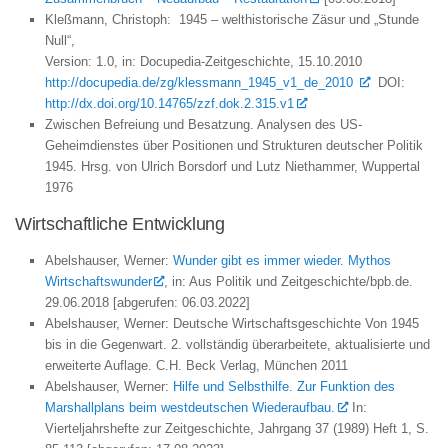
Kleßmann, Christoph:
1945 – welthistorische Zäsur und „Stunde
Null“,
Version: 1.0
, in: Docupedia-Zeitgeschichte,
15.10.2010
http://docupedia.de/zg/klessmann_1945_v1_de_2010
DOI:
http://dx.doi.org/10.14765/zzf.dok.2.315.v1
Zwischen Befreiung und Besatzung. Analysen des US-
Geheimdienstes über Positionen und Strukturen deutscher Politik
1945. Hrsg. von Ulrich Borsdorf und Lutz Niethammer, Wuppertal
1976
Wirtschaftliche Entwicklung
Abelshauser, Werner:
Wunder gibt es immer wieder. Mythos
Wirtschaftswunder
, in: Aus Politik und Zeitgeschichte/bpb.de.
29.06.2018 [abgerufen: 06.03.2022]
Abelshauser, Werner: Deutsche Wirtschaftsgeschichte Von 1945
bis in die Gegenwart. 2. vollständig überarbeitete, aktualisierte und
erweiterte Auflage. C.H. Beck Verlag, München 2011
Abelshauser, Werner:
Hilfe und Selbsthilfe. Zur Funktion des
Marshallplans beim westdeutschen Wiederaufbau.
In:
Vierteljahrshefte zur Zeitgeschichte, Jahrgang 37 (1989) Heft 1, S.