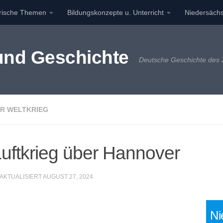
orische Themen
Bildungskonzepte u. Unterricht
Niedersächs
 und Geschichte
Deutsche Geschichte des 2
R WELTKRIEG
ftkrieg über Hannover
 AKTUALISIERT
AUGUST 27, 2024
Ni