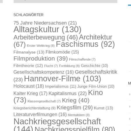
SCHLAGWÖRTER
75 Jahre Niedersachsen
(21)
Alltagskultur
(130)
Architektur
Arbeiterbewegung
(46)
Faschismus
(92)
(67)
Erster Weltkrieg
(8)
Filmkomödie
(15)
Filmanalyse
(13)
Filmproduktion
(39)
Filmschaffende
(7)
Filmtheorie
(12)
Geschichte
(10)
Flucht
(7)
Fortbildung
(8)
Gesellschaftskritik
Gesellschaftskompetenz
(16)
Hannover-Filme
(103)
(23)
M
Holocaust
(18)
Imperialismus
(11)
Junge Film-Union
(10)
Kino
Kapitalismus
(22)
Kalter Krieg
(17)
(73)
Krieg
(40)
Klassengesellschaft
(7)
Kriegsfilm
(29)
Kunst
(13)
Kriegsberichterstattung
(9)
Literaturverfilmungen
(16)
Mentalitäten
(8)
Nachkriegsgesellschaft
(144)
Nachkriegsspielfilm
(80)