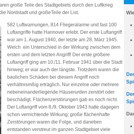
aren große Teile des Stadtgebiets durch den Luftkrieg
 die Nordstadt und großeTeile der List.
Wie
582 Luftwarnungen, 814 Fliegeralarme und fast 100
Luftangriffe hatte Hannover erlebt. Der erste Luftangriff
war am 1. August 1940, der letzte am 28. März 1945.
Welch ein Unterschied in der Wirkung zwischen dem
ersten und dem letzten Angriff! Der erste größere
Luftangriff ging am 10./11. Februar 1941 über die Stadt
hinweg; er war auch der längste. Trotzdem waren die
Der
baulichen Schäden bei diesem Angriff noch
Spi
verhältnismßig erträglich. Nur einzelne oder mehrere
nebeneinanderliegende Häuserurden zerstört oder
Der
beschädigt. Flächenzerstörungen gab es noch nicht.
Spi
Der Luftangriff vom 8./9. Oktober 1943 hatte dagegen
Das
schon vernichtende Wirkung; große flächenhafte
Zerstörungen waren die Folge, und daneben
entstanden verstreut im ganzen Stadtgebiet viele