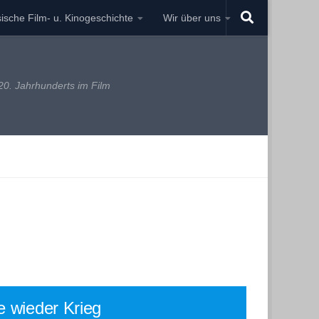
ische Film- u. Kinogeschichte
Wir über uns
0. Jahrhunderts im Film
e wieder Krieg