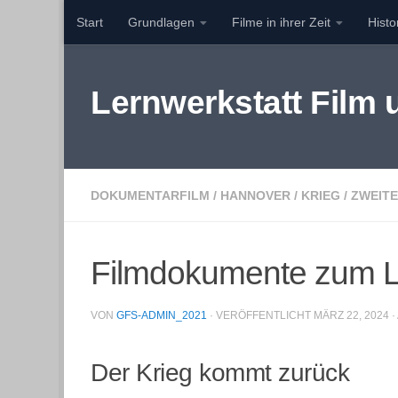
Start
Grundlagen
Filme in ihrer Zeit
Hist
Zum Inhalt springen
Lernwerkstatt Film
DOKUMENTARFILM
/
HANNOVER
/
KRIEG
/
ZWEITE
Filmdokumente zum Lu
VON
GFS-ADMIN_2021
· VERÖFFENTLICHT
MÄRZ 22, 2024
·
Der Krieg kommt zurück