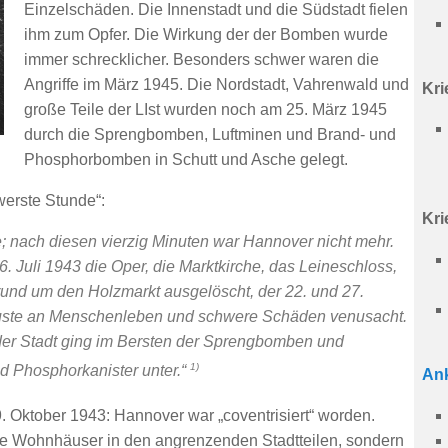
Einzelschäden. Die Innenstadt und die Südstadt fielen
ihm zum Opfer. Die Wirkung der der Bomben wurde
immer schrecklicher. Besonders schwer waren die
Angriffe im März 1945. Die Nordstadt, Vahrenwald und
Kr
große Teile der LIst wurden noch am 25. März 1945
durch die Sprengbomben, Luftminen und Brand- und
Phosphorbomben in Schutt und Asche gelegt.
werste Stunde“:
Kri
e; nach diesen vierzig Minuten war Hannover nicht mehr.
6. Juli 1943 die Oper, die Marktkirche, das Leineschloss,
 rund um den Holzmarkt ausgelöscht, der 22. und 27.
luste an Menschenleben und schwere Schäden venusacht.
der Stadt ging im Bersten der Sprengbomben und
1)
d Phosphorkanister unter.“
Ank
9. Oktober 1943: Hannover war „coventrisiert“ worden.
ige Wohnhäuser in den angrenzenden Stadtteilen, sondern