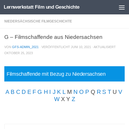
Lernwerkstatt Film und Geschichte
Zum Inhalt springen
NIEDERSÄCHSISCHE FILMGESCHICHTE
G – Filmschaffende aus Niedersachsen
VON
GFS-ADMIN_2021
· VERÖFFENTLICHT
JUNI 10, 2021
· AKTUALISIERT
OKTOBER 25, 2023
Filmschaffende mit Bezug zu Niedersachsen
A
B
C
D
E
F
G
H
I
J
K
L
M
N
O
P
Q
R
S
T
U
V
W
X Y
Z