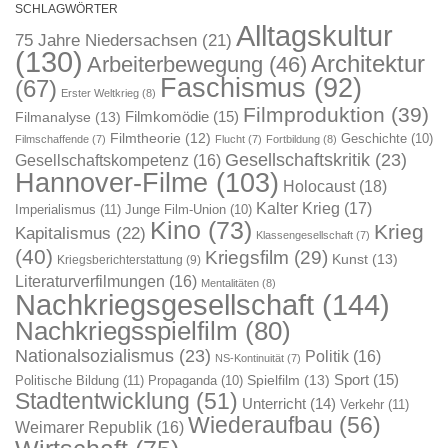
SCHLAGWÖRTER
Alltagskultur
75 Jahre Niedersachsen
(21)
(130)
Architektur
Arbeiterbewegung
(46)
Faschismus
(92)
(67)
Erster Weltkrieg
(8)
Filmproduktion
(39)
Filmkomödie
(15)
Filmanalyse
(13)
Filmtheorie
(12)
Geschichte
(10)
Filmschaffende
(7)
Flucht
(7)
Fortbildung
(8)
Gesellschaftskritik
(23)
Gesellschaftskompetenz
(16)
Hannover-Filme
(103)
Holocaust
(18)
Kalter Krieg
(17)
Imperialismus
(11)
Junge Film-Union
(10)
Kino
(73)
Krieg
Kapitalismus
(22)
Klassengesellschaft
(7)
(40)
Kriegsfilm
(29)
Kunst
(13)
Kriegsberichterstattung
(9)
Literaturverfilmungen
(16)
Mentalitäten
(8)
Nachkriegsgesellschaft
(144)
Nachkriegsspielfilm
(80)
Nationalsozialismus
(23)
Politik
(16)
NS-Kontinuität
(7)
Sport
(15)
Spielfilm
(13)
Politische Bildung
(11)
Propaganda
(10)
Stadtentwicklung
(51)
Unterricht
(14)
Verkehr
(11)
Wiederaufbau
(56)
Weimarer Republik
(16)