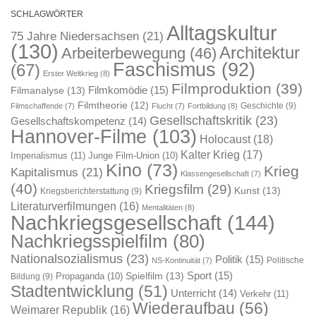
SCHLAGWÖRTER
Alltagskultur
75 Jahre Niedersachsen
(21)
(130)
Architektur
Arbeiterbewegung
(46)
Faschismus
(92)
(67)
Erster Weltkrieg
(8)
Filmproduktion
(39)
Filmkomödie
(15)
Filmanalyse
(13)
Filmtheorie
(12)
Geschichte
(9)
Filmschaffende
(7)
Flucht
(7)
Fortbildung
(8)
Gesellschaftskritik
(23)
Gesellschaftskompetenz
(14)
Hannover-Filme
(103)
Holocaust
(18)
Kalter Krieg
(17)
Imperialismus
(11)
Junge Film-Union
(10)
Kino
(73)
Krieg
Kapitalismus
(21)
Klassengesellschaft
(7)
(40)
Kriegsfilm
(29)
Kunst
(13)
Kriegsberichterstattung
(9)
Literaturverfilmungen
(16)
Mentalitäten
(8)
Nachkriegsgesellschaft
(144)
Nachkriegsspielfilm
(80)
Nationalsozialismus
(23)
Politik
(15)
Politische
NS-Kontinuität
(7)
Sport
(15)
Spielfilm
(13)
Propaganda
(10)
Bildung
(9)
Stadtentwicklung
(51)
Unterricht
(14)
Verkehr
(11)
Wiederaufbau
(56)
Weimarer Republik
(16)