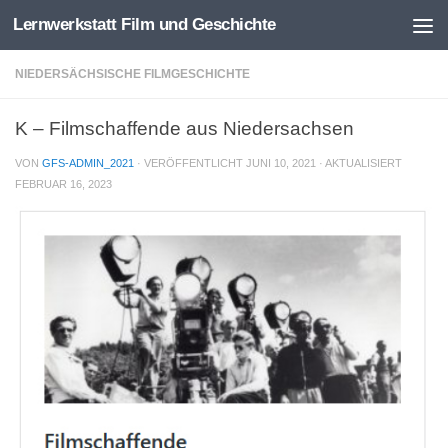
Lernwerkstatt Film und Geschichte
Zum Inhalt springen
NIEDERSÄCHSISCHE FILMGESCHICHTE
K – Filmschaffende aus Niedersachsen
VON
GFS-ADMIN_2021
· VERÖFFENTLICHT
JUNI 10, 2021
· AKTUALISIERT
FEBRUAR 16, 2023