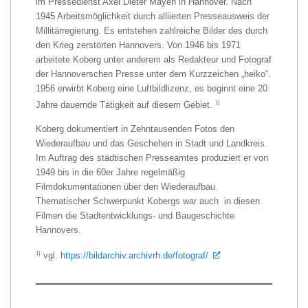
im Pressedienst Axel Dieter Mayen in Hannover. Nach
1945 Arbeitsmöglichkeit durch alliierten Presseausweis der
Millitärregierung. Es entstehen zahlreiche Bilder des durch
den Krieg zerstörten Hannovers. Von 1946 bis 1971
arbeitete Koberg unter anderem als Redakteur und Fotograf
der Hannoverschen Presse unter dem Kurzzeichen „heiko“.
1956 erwirbt Koberg eine Luftbildlizenz, es beginnt eine 20
1)
Jahre dauernde Tätigkeit auf diesem Gebiet.
Koberg dokumentiert in Zehntausenden Fotos den
Wiederaufbau und das Geschehen in Stadt und Landkreis.
Im Auftrag des städtischen Presseamtes produziert er von
1949 bis in die 60er Jahre regelmäßig
Filmdokumentationen über den Wiederaufbau.
Thematischer Schwerpunkt Kobergs war auch in diesen
Filmen die Stadtentwicklungs- und Baugeschichte
Hannovers.
1)
vgl.
https://bildarchiv.archivrh.de/fotograf/