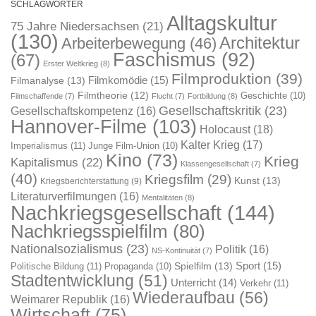
SCHLAGWÖRTER
Alltagskultur
75 Jahre Niedersachsen
(21)
(130)
Architektur
Arbeiterbewegung
(46)
Faschismus
(92)
(67)
Erster Weltkrieg
(8)
Filmproduktion
(39)
Filmkomödie
(15)
Filmanalyse
(13)
Filmtheorie
(12)
Geschichte
(10)
Filmschaffende
(7)
Flucht
(7)
Fortbildung
(8)
Gesellschaftskritik
(23)
Gesellschaftskompetenz
(16)
Hannover-Filme
(103)
Holocaust
(18)
Kalter Krieg
(17)
Imperialismus
(11)
Junge Film-Union
(10)
Kino
(73)
Krieg
Kapitalismus
(22)
Klassengesellschaft
(7)
(40)
Kriegsfilm
(29)
Kunst
(13)
Kriegsberichterstattung
(9)
Literaturverfilmungen
(16)
Mentalitäten
(8)
Nachkriegsgesellschaft
(144)
Nachkriegsspielfilm
(80)
Nationalsozialismus
(23)
Politik
(16)
NS-Kontinuität
(7)
Sport
(15)
Spielfilm
(13)
Politische Bildung
(11)
Propaganda
(10)
Stadtentwicklung
(51)
Unterricht
(14)
Verkehr
(11)
Wiederaufbau
(56)
Weimarer Republik
(16)
Wirtschaft
(75)