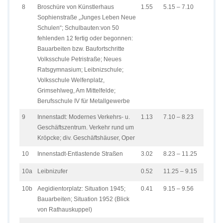
8
Broschüre von Künstlerhaus
1.55
5.15 – 7.10
Sophienstraße „Junges Leben Neue
Schulen“; Schulbauten:von 50
fehlenden 12 fertig oder begonnen:
Bauarbeiten bzw. Baufortschritte
Volksschule Petristraße; Neues
Ratsgymnasium; Leibnizschule;
Volksschule Welfenplatz,
Grimsehlweg, Am Mittelfelde;
Berufsschule IV für Metallgewerbe
9
Innenstadt: Modernes Verkehrs- u.
1.13
7.10 – 8.23
Geschäftszentrum. Verkehr rund um
Kröpcke; div. Geschäftshäuser, Oper
10
Innenstadt-Entlastende Straßen
3.02
8.23 – 11.25
10a
Leibnizufer
0.52
11.25 – 9.15
10b
Aegidientorplatz: Situation 1945;
0.41
9.15 – 9.56
Bauarbeiten; Situation 1952 (Blick
von Rathauskuppel)