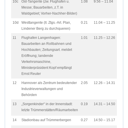
10c
Ost-Tangente (zw. Flughafen u.
1.08
9.56 – 11.04
Messe; Bauarbeiten, z.T. in
Waldgebiet; Vorher-Nachher-Bilder)
10d
Westtangente (lt. Ztgs.-Art. Plan,
0.21
11.04 – 11.25
Lindener Berg zu durchqueren)
11
Flughafen Langenhagen:
1.01
11.25 – 12.26
Bauarbeiten an Rollbahnen und
Hochbauten; Zeitungsart. meldet
Eröffnung; landende
Verkehrsmaschine,
Ministerpräsident Kopf empfängt
Ernst Reuter
12
Hannover als Zentrum bedeutender
2.05
12.26 – 14.31
Industrieverwaltungen und
Behörden
13
„Sorgenkinder“ in der Innenstadt:
0.19
14.31 – 14.50
letzte Trümmerstätten/Räumarbeiten
14
Stadionbau auf Trümmerbergen
0.27
14.50 – 15.17