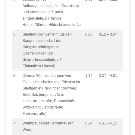
Aufbaugemeinschaften Constructa
und Maschsee: z.T. noch
eingerüstete, z.T. fertige
Häuser/Blöcke; Hildesheimerstraße
5
Siedlung der Gemeinnützigen
0.25
3.12 – 3.37
Baugenossenschaft der
Kriegsbeschädigten in
Oberricklingen (für
Schwerbeschädigte, z.T.
Einfamilien-Häuser)
6
Diverse Wohnsiedlungen von
1.14
3.37 – 4.51
Genossenschaften und Privaten im
Stadtgebiet (Ricklinger Stadtweg;
Ecke Salzburgerstraße u.
Innsbruckerstraße; Donaustraße;
Wittekamp; Liebigstraße;
Friesenstraße);
7
Wohnbaugebiet Herrenhausen
0.24
4.51 – 5.15
West