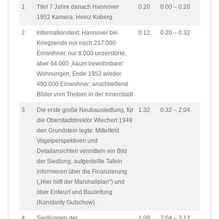
1
Titel 7 Jahre danach Hannover
0.20
0.00 – 0.20
1952 Kamera: Heinz Koberg
2
Informationstext: Hannover bei
0.12
0.20 – 0.32
Kriegsende nur noch 217.000
Einwohner, nur 8.000 unzerstörte,
aber 64.000 „kaum bewohnbare“
Wohnungen; Ende 1952 wieder
490.000 Einwohner; anschließend
Bilder vom Treiben in der Innenstadt
3
Die erste große Neubausiedlung, für
1.32
0.32 – 2.04
die Oberstadtdirektor Wiechert 1949
den Grundstein legte: Mittelfeld.
Vogelperspektiven und
Detailansichten vermitteln ein Bild
der Siedlung; aufgestellte Tafeln
informieren über die Finanzierung
(„Hier hilft der Marshallplan“) und
über Entwurf und Bauleitung
(Konstanty Gutschow)
4
Siedlungen der
1.08
2.04 – 3.12