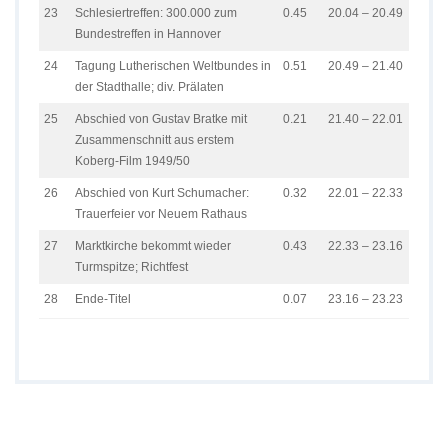
23
Schlesiertreffen: 300.000 zum
0.45
20.04 – 20.49
Bundestreffen in Hannover
24
Tagung Lutherischen Weltbundes in
0.51
20.49 – 21.40
der Stadthalle; div. Prälaten
25
Abschied von Gustav Bratke mit
0.21
21.40 – 22.01
Zusammenschnitt aus erstem
Koberg-Film 1949/50
26
Abschied von Kurt Schumacher:
0.32
22.01 – 22.33
Trauerfeier vor Neuem Rathaus
27
Marktkirche bekommt wieder
0.43
22.33 – 23.16
Turmspitze; Richtfest
28
Ende-Titel
0.07
23.16 – 23.23