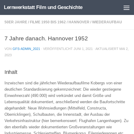
Lernwerkstatt Film und Geschichte
Zum Inhalt springen
50ER JAHRE
/
FILME 1950 BIS 1962
/
HANNOVER
/
WIEDERAUFBAU
7 Jahre danach. Hannover 1952
VON
GFS-ADMIN_2021
· VERÖFFENTLICHT
JUNI 1, 2021
· AKTUALISIERT
MAI 2,
2023
Inhalt
Inzwischen sind die jährlichen Wiederaufbaufilme Kobergs von einer
deutlichen Standardisierung gekennzeichnet: Die wieder gestiegene
Einwohnerzahl (490.000) wird verkündet und damit Größe und
Lebensqualität dokumentiert, anschließend werden die Baufortschritte
abgehandelt: Neue Wohnsiedlungen (Mittelfeld, Constructa,
Oberricklingen), Schulbauten, die Innenstadt, der Ausbau der
Verkehrsinfrastruktur (hier bemerkenswert: Flughafen Langenhagen). Zu
den ebenfalls wieder dokumentierten Großveranstaltungen wie
Industriemesse, Schlesiertreffen, Blumenkorso, Eilenriederennen etc.