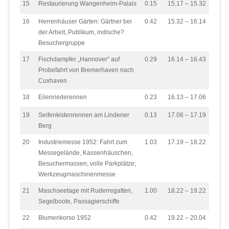
15
Restaurierung Wangenheim-Palais
0.15
15.17 – 15.32
16
Herrenhäuser Gärten: Gärtner bei
0.42
15.32 – 16.14
der Arbeit, Publikum, indische?
Besuchergruppe
17
Fischdampfer „Hannover“ auf
0.29
16.14 – 16.43
Probefahrt von Bremerhaven nach
Cuxhaven
18
Eilenriederennen
0.23
16.13 – 17.06
19
Seifenkistenrennen am Lindener
0.13
17.06 – 17.19
Berg
20
Industriemesse 1952: Fahrt zum
1.03
17.19 – 18.22
Messegelände, Kassenhäuschen,
Besuchermassen, volle Parkplätze;
Werkzeugmaschinenmesse
21
Maschseetage mit Ruderregatten,
1.00
18.22 – 19.22
Segelboote, Passagierschiffe
22
Blumenkorso 1952
0.42
19.22 – 20.04