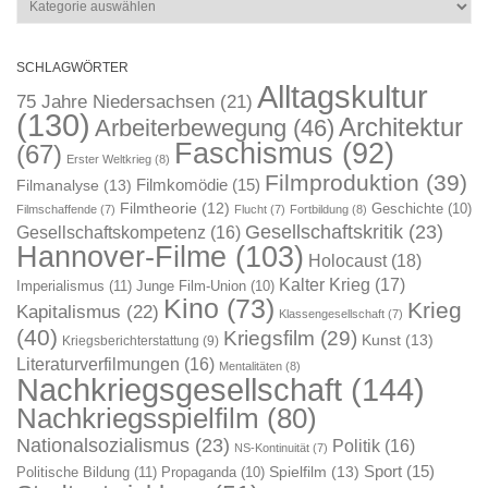
SCHLAGWÖRTER
Alltagskultur
75 Jahre Niedersachsen
(21)
(130)
Architektur
Arbeiterbewegung
(46)
Faschismus
(92)
(67)
Erster Weltkrieg
(8)
Filmproduktion
(39)
Filmkomödie
(15)
Filmanalyse
(13)
Filmtheorie
(12)
Geschichte
(10)
Filmschaffende
(7)
Flucht
(7)
Fortbildung
(8)
Gesellschaftskritik
(23)
Gesellschaftskompetenz
(16)
Hannover-Filme
(103)
Holocaust
(18)
Kalter Krieg
(17)
Imperialismus
(11)
Junge Film-Union
(10)
Kino
(73)
Krieg
Kapitalismus
(22)
Klassengesellschaft
(7)
(40)
Kriegsfilm
(29)
Kunst
(13)
Kriegsberichterstattung
(9)
Literaturverfilmungen
(16)
Mentalitäten
(8)
Nachkriegsgesellschaft
(144)
Nachkriegsspielfilm
(80)
Nationalsozialismus
(23)
Politik
(16)
NS-Kontinuität
(7)
Sport
(15)
Spielfilm
(13)
Politische Bildung
(11)
Propaganda
(10)