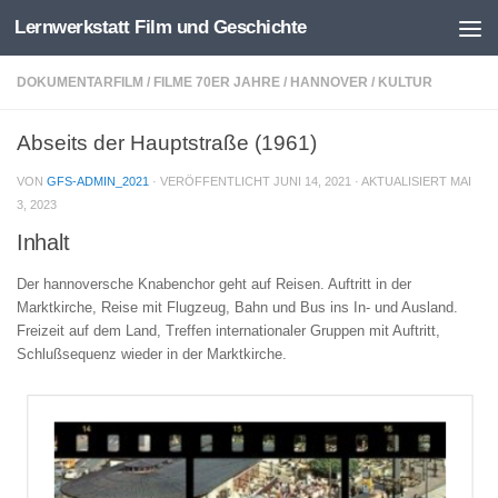
Lernwerkstatt Film und Geschichte
Zum Inhalt springen
DOKUMENTARFILM
/
FILME 70ER JAHRE
/
HANNOVER
/
KULTUR
Abseits der Hauptstraße (1961)
VON
GFS-ADMIN_2021
· VERÖFFENTLICHT
JUNI 14, 2021
· AKTUALISIERT
MAI
3, 2023
Inhalt
Der hannoversche Knabenchor geht auf Reisen. Auftritt in der
Marktkirche, Reise mit Flugzeug, Bahn und Bus ins In- und Ausland.
Freizeit auf dem Land, Treffen internationaler Gruppen mit Auftritt,
Schlußsequenz wieder in der Marktkirche.