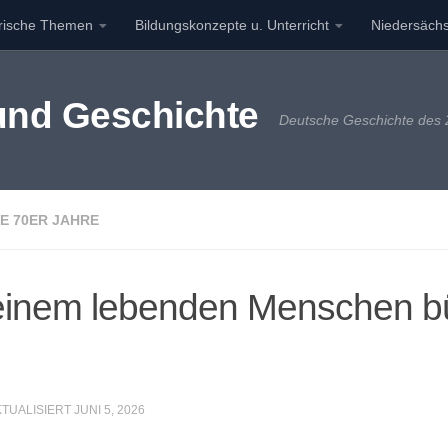
orische Themen
Bildungskonzepte u. Unterricht
Niedersächs
 und Geschichte
Deutsche Geschichte des 2
E 70ER JAHRE
r einem lebenden Menschen bü
KTUALISIERT
JUNI 5, 2026