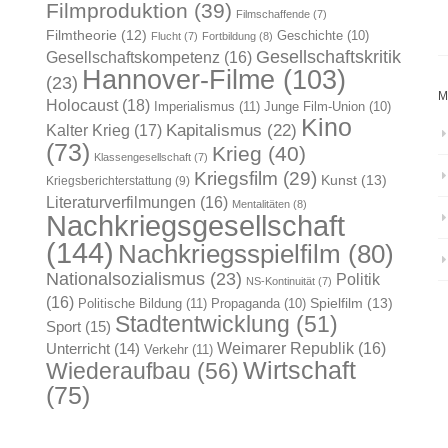
Filmproduktion
(39)
Filmschaffende
(7)
Filmtheorie
(12)
Geschichte
(10)
Flucht
(7)
Fortbildung
(8)
Gesellschaftskritik
Gesellschaftskompetenz
(16)
Hannover-Filme
(103)
(23)
M
Holocaust
(18)
Imperialismus
(11)
Junge Film-Union
(10)
Kino
Kapitalismus
(22)
Kalter Krieg
(17)
(73)
Krieg
(40)
Klassengesellschaft
(7)
Kriegsfilm
(29)
Kunst
(13)
Kriegsberichterstattung
(9)
Literaturverfilmungen
(16)
Mentalitäten
(8)
Nachkriegsgesellschaft
(144)
Nachkriegsspielfilm
(80)
Nationalsozialismus
(23)
Politik
NS-Kontinuität
(7)
(16)
Spielfilm
(13)
Politische Bildung
(11)
Propaganda
(10)
Stadtentwicklung
(51)
Sport
(15)
Weimarer Republik
(16)
Unterricht
(14)
Verkehr
(11)
Wirtschaft
Wiederaufbau
(56)
(75)