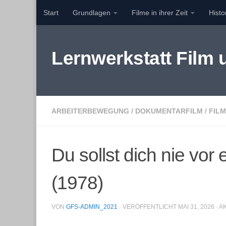
Start
Grundlagen
Filme in ihrer Zeit
Hist
Zum Inhalt springen
Lernwerkstatt Film
ARBEITERBEWEGUNG
/
DOKUMENTARFILM
/
FILM
Du sollst dich nie vo
(1978)
VON
GFS-ADMIN_2021
· VERÖFFENTLICHT
MAI 31, 2026
· A