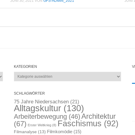
JUNI 30, 2021
VON
GFS-ADMIN_2021
JUNI 
KATEGORIEN
V
Kategorien
SCHLAGWÖRTER
75 Jahre Niedersachsen
(21)
Alltagskultur
(130)
Architektur
Arbeiterbewegung
(46)
Faschismus
(92)
(67)
Erster Weltkrieg
(8)
Filmkomödie
(15)
Filmanalyse
(13)