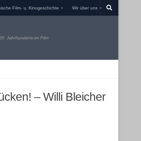
ische Film- u. Kinogeschichte
Wir über uns
0. Jahrhunderts im Film
cken! – Willi Bleicher