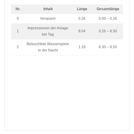
Nr.
Inhalt
Länge
Gesamtlänge
0
Vorspann
0.26
0.00 – 0.26
Impressionen der Anlage
1
8.04
0.26 – 8.30
bei Tag
Beleuchtete Wasserspiele
2
1.18
8.30 – 9.50
in der Nacht