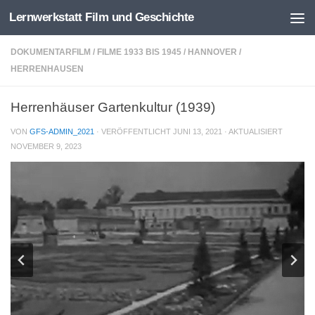
Lernwerkstatt Film und Geschichte
Zum Inhalt springen
DOKUMENTARFILM
/
FILME 1933 BIS 1945
/
HANNOVER
/
HERRENHAUSEN
Herrenhäuser Gartenkultur (1939)
VON
GFS-ADMIN_2021
· VERÖFFENTLICHT
JUNI 13, 2021
· AKTUALISIERT
NOVEMBER 9, 2023