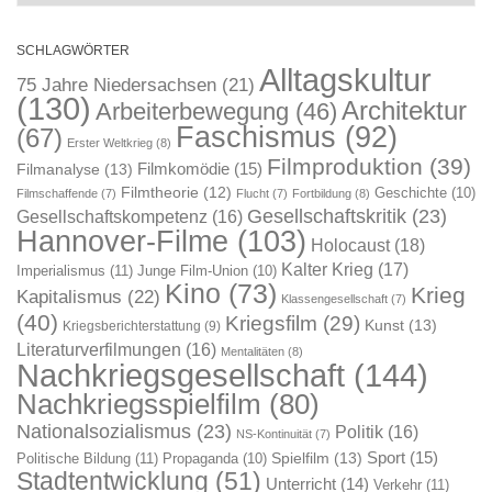
SCHLAGWÖRTER
Alltagskultur
75 Jahre Niedersachsen
(21)
(130)
Architektur
Arbeiterbewegung
(46)
Faschismus
(92)
(67)
Erster Weltkrieg
(8)
Filmproduktion
(39)
Filmkomödie
(15)
Filmanalyse
(13)
Filmtheorie
(12)
Geschichte
(10)
Filmschaffende
(7)
Flucht
(7)
Fortbildung
(8)
Gesellschaftskritik
(23)
Gesellschaftskompetenz
(16)
Hannover-Filme
(103)
Holocaust
(18)
Kalter Krieg
(17)
Imperialismus
(11)
Junge Film-Union
(10)
Kino
(73)
Krieg
Kapitalismus
(22)
Klassengesellschaft
(7)
(40)
Kriegsfilm
(29)
Kunst
(13)
Kriegsberichterstattung
(9)
Literaturverfilmungen
(16)
Mentalitäten
(8)
Nachkriegsgesellschaft
(144)
Nachkriegsspielfilm
(80)
Nationalsozialismus
(23)
Politik
(16)
NS-Kontinuität
(7)
Sport
(15)
Spielfilm
(13)
Politische Bildung
(11)
Propaganda
(10)
Stadtentwicklung
(51)
Unterricht
(14)
Verkehr
(11)