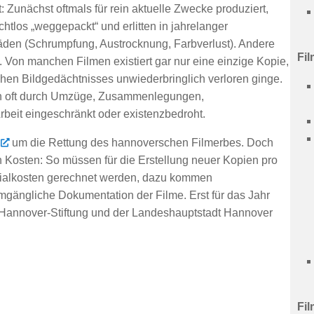
 Zunächst oftmals für rein aktuelle Zwecke produziert,
chtlos „weggepackt“ und erlitten in jahrelanger
en (Schrumpfung, Austrocknung, Farbverlust). Andere
Fil
. Von manchen Filmen existiert gar nur eine einzige Kopie,
hen Bildgedächtnisses unwiederbringlich verloren ginge.
en oft durch Umzüge, Zusammenlegungen,
beit eingeschränkt oder existenzbedroht.
um die Rettung des hannoverschen Filmerbes. Doch
 Kosten: So müssen für die Erstellung neuer Kopien pro
rialkosten gerechnet werden, dazu kommen
mgängliche Dokumentation der Filme. Erst für das Jahr
S-Hannover-Stiftung und der Landeshauptstadt Hannover
Fil