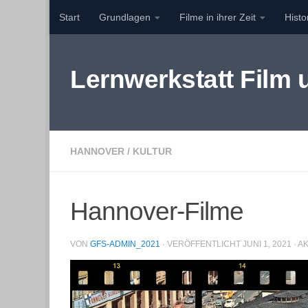
Start
Grundlagen
Filme in ihrer Zeit
Hist
Zum Inhalt springen
Lernwerkstatt Film
HANNOVER
/
KULTUR
Hannover-Filme
VON
GFS-ADMIN_2021
· VERÖFFENTLICHT
JUNI 1, 2021
· A