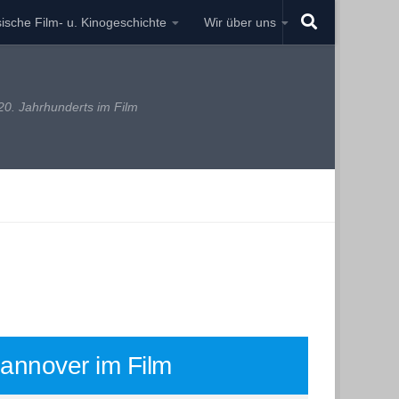
ische Film- u. Kinogeschichte
Wir über uns
0. Jahrhunderts im Film
annover im Film