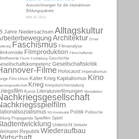
Auszeichnungen für die interaktiven
Bildungspakete
MAI 20, 2021
Alltagskultur
5 Jahre Niedersachsen
Architektur
Arbeiterbewegung
Erster
Faschismus
Filmanalyse
eltkrieg
Filmproduktion
ilmkomödie
Filmschaffende
ilmtheorie
Geschichte
Flucht
Fortbildung
Gesellschaftskritik
esellschaftskompetenz
Hannover-Filme
Holocaust
Imperialismus
Kino
Kapitalismus
Kalter Krieg
unge Film-Union
Krieg
Kriegsberichterstattung
lassengesellschaft
riegsfilm
Literaturverfilmungen
Kunst
Mentalitäten
Nachkriegsgesellschaft
Nachkriegsspielfilm
ationalsozialismus
Politik
Politische
NS-Kontinuität
Sport
Spielfilm
ildung
Propaganda
Stadtentwicklung
Unterricht
Verkehr
Wiederaufbau
eimarer Republik
Wirtschaft