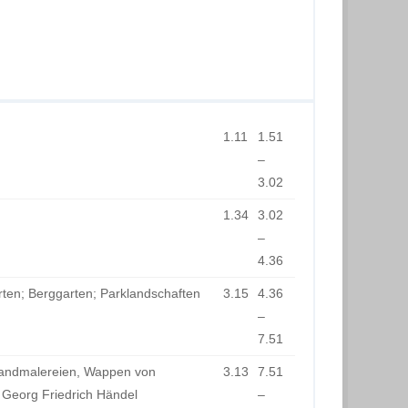
1.11
1.51
–
3.02
1.34
3.02
–
4.36
ten; Berggarten; Parklandschaften
3.15
4.36
–
7.51
Wandmalereien, Wappen von
3.13
7.51
 Georg Friedrich Händel
–