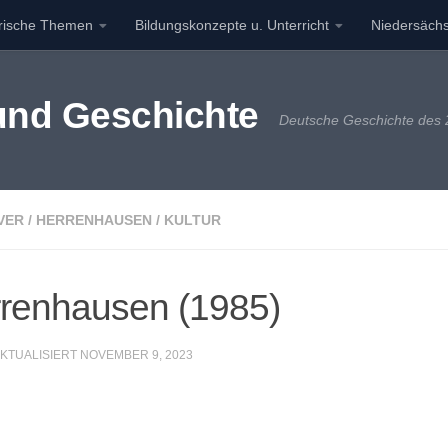
orische Themen
Bildungskonzepte u. Unterricht
Niedersächs
 und Geschichte
Deutsche Geschichte des 2
VER
/
HERRENHAUSEN
/
KULTUR
rrenhausen (1985)
AKTUALISIERT
NOVEMBER 9, 2023