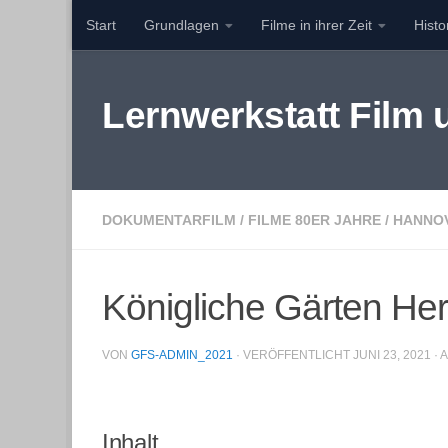
Start
Grundlagen
Filme in ihrer Zeit
Hist
Zum Inhalt springen
Lernwerkstatt Film
DOKUMENTARFILM
/
FILME 80ER JAHRE
/
HANNO
Königliche Gärten He
VON
GFS-ADMIN_2021
· VERÖFFENTLICHT
JUNI 23, 2021
· 
Inhalt