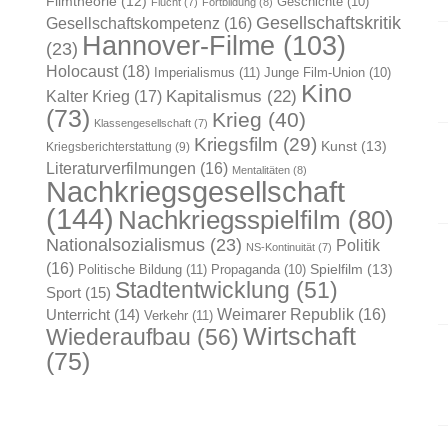
Filmtheorie
(12)
Geschichte
(10)
Flucht
(7)
Fortbildung
(8)
Gesellschaftskritik
Gesellschaftskompetenz
(16)
Hannover-Filme
(103)
(23)
Holocaust
(18)
Imperialismus
(11)
Junge Film-Union
(10)
Kino
Kapitalismus
(22)
Kalter Krieg
(17)
(73)
Krieg
(40)
Klassengesellschaft
(7)
Kriegsfilm
(29)
Kunst
(13)
Kriegsberichterstattung
(9)
Literaturverfilmungen
(16)
Mentalitäten
(8)
Nachkriegsgesellschaft
(144)
Nachkriegsspielfilm
(80)
Nationalsozialismus
(23)
Politik
NS-Kontinuität
(7)
(16)
Spielfilm
(13)
Politische Bildung
(11)
Propaganda
(10)
Stadtentwicklung
(51)
Sport
(15)
Weimarer Republik
(16)
Unterricht
(14)
Verkehr
(11)
Wirtschaft
Wiederaufbau
(56)
(75)