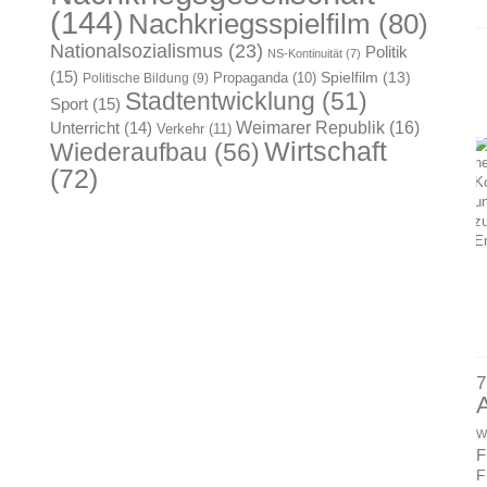
(144)
Nachkriegsspielfilm
(80)
Nationalsozialismus
(23)
Politik
NS-Kontinuität
(7)
(15)
Spielfilm
(13)
Propaganda
(10)
Politische Bildung
(9)
Stadtentwicklung
(51)
Sport
(15)
Weimarer Republik
(16)
Unterricht
(14)
Verkehr
(11)
Wirtschaft
Wiederaufbau
(56)
(72)
7
W
F
F