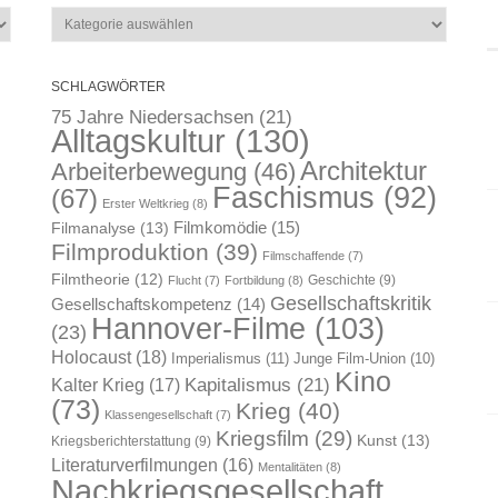
Kategorien
SCHLAGWÖRTER
75 Jahre Niedersachsen
(21)
Alltagskultur
(130)
Architektur
Arbeiterbewegung
(46)
Faschismus
(92)
(67)
Erster Weltkrieg
(8)
Filmkomödie
(15)
Filmanalyse
(13)
Filmproduktion
(39)
Filmschaffende
(7)
Filmtheorie
(12)
Geschichte
(9)
Flucht
(7)
Fortbildung
(8)
Gesellschaftskritik
Gesellschaftskompetenz
(14)
Hannover-Filme
(103)
(23)
Holocaust
(18)
Imperialismus
(11)
Junge Film-Union
(10)
Kino
Kapitalismus
(21)
Kalter Krieg
(17)
(73)
Krieg
(40)
Klassengesellschaft
(7)
Kriegsfilm
(29)
Kunst
(13)
Kriegsberichterstattung
(9)
Literaturverfilmungen
(16)
Mentalitäten
(8)
Nachkriegsgesellschaft