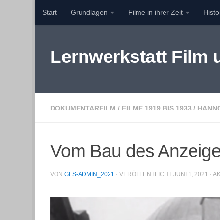
Start
Grundlagen
Filme in ihrer Zeit
Hist
Zum Inhalt springen
Lernwerkstatt Film
DOKUMENTARFILM
/
FILME 1919 BIS 1933
/
HANN
Vom Bau des Anzeige
VON
GFS-ADMIN_2021
· VERÖFFENTLICHT
JUNI 1, 2021
· A