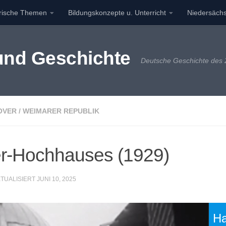
orische Themen
Bildungskonzepte u. Unterricht
Niedersächs
 und Geschichte
Deutsche Geschichte des 2
OVER
/
WEIMARER REPUBLIK
r-Hochhauses (1929)
KTUALISIERT
JUNI 10, 2025
Ha