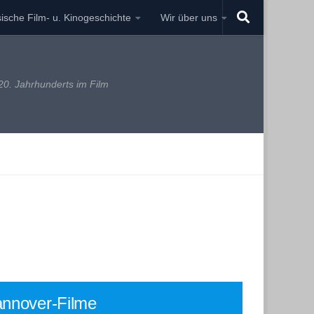
ische Film- u. Kinogeschichte
Wir über uns
0. Jahrhunderts im Film
nnover-Filme