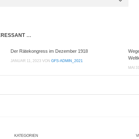
TERESSANT …
Der Rätekongress im Dezember 1918
Wege
Weltk
JANUAR 11, 2023
VON
GFS-ADMIN_2021
MAI 3
KATEGORIEN
V