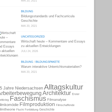
MAI 20, 2021
BILDUNG
Bildungsstandards und Fachcurricula
Geschichte
MAI 20, 2021
UNCATEGORIZED
Wirtschaft heute – Kommentare und Essays
zu aktuellen Entwicklungen
JULI 24, 2026
BILDUNG
/
BILDUNGSPAKETE
Warum interaktive Unterrichtsmaterialien?
MAI 20, 2021
Alltagskultur
5 Jahre Niedersachsen
Architektur
Arbeiterbewegung
Erster
Faschismus
Filmanalyse
eltkrieg
Filmproduktion
ilmkomödie
Filmschaffende
ilmtheorie
Geschichte
Flucht
Fortbildung