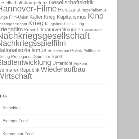
Gesellschaftskritik
esellschaftskompetenz
Hannover-Filme
Holocaust
Imperialismus
Kino
Kapitalismus
Kalter Krieg
unge Film-Union
Krieg
Kriegsberichterstattung
lassengesellschaft
riegsfilm
Literaturverfilmungen
Kunst
Mentalitäten
Nachkriegsgesellschaft
Nachkriegsspielfilm
ationalsozialismus
Politik
Politische
NS-Kontinuität
Sport
Spielfilm
Propaganda
ildung
Stadtentwicklung
Unterricht
Verkehr
Wiederaufbau
eimarer Republik
Wirtschaft
ETA
Anmelden
Eintrags-Feed
Kommentar-Feed