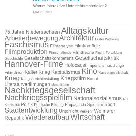
BILDUNG
/
BILDUNGSPAKETE
Warum interaktive Unterrichtsmaterialien?
MAI 20, 2021
Alltagskultur
75 Jahre Niedersachsen
Architektur
Arbeiterbewegung
Erster Weltkrieg
Faschismus
Filmkomödie
Filmanalyse
Filmproduktion
Filmtheorie
Filmschaffende
Flucht
Fortbildung
Gesellschaftskritik
Gesellschaftskompetenz
Geschichte
Hannover-Filme
Holocaust
Imperialismus
Junge
Kino
Kapitalismus
Kalter Krieg
Film-Union
Klassengesellschaft
Krieg
Kriegsfilm
Kunst
Kriegsberichterstattung
Literaturverfilmungen
Mentalitäten
Nachkriegsgesellschaft
Nachkriegsspielfilm
Nationalsozialismus
NS-
Politik
Sport
Spielfilm
Propaganda
Politische Bildung
Kontinuität
Stadtentwicklung
Weimarer
Unterricht
Verkehr
Wirtschaft
Wiederaufbau
Republik