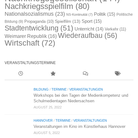
Nachkriegsspielfilm
(80)
Nationalsozialismus
(23)
Politik
(15)
Politische
NS-Kontinuität
(7)
Sport
(15)
Spielfilm
(13)
Propaganda
(10)
Bildung
(9)
Stadtentwicklung
(51)
Unterricht
(14)
Verkehr
(11)
Wiederaufbau
(56)
Weimarer Republik
(16)
Wirtschaft
(72)
VERANSTALTUNGSTERMINE
BILDUNG
/
TERMINE
/
VERANSTALTUNGEN
Workshops bei den Tagen der Medienkompetenz und
Schulmedientagen Niedersachsen
AUGUST 25, 2022
HANNOVER
/
TERMINE
/
VERANSTALTUNGEN
Veranstaltungen im Kino im Künstlerhaus Hannover
AUGUST 5, 2022