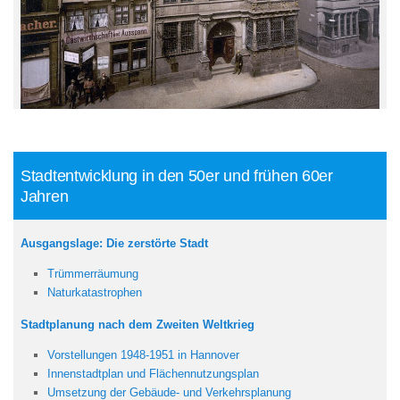
Stadtentwicklung in den 50er und frühen 60er
Jahren
Ausgangslage: Die zerstörte Stadt
Trümmerräumung
Naturkatastrophen
Stadtplanung nach dem Zweiten Weltkrieg
Vorstellungen 1948-1951 in Hannover
Innenstadtplan und Flächennutzungsplan
Umsetzung der Gebäude- und Verkehrsplanung