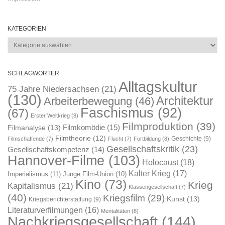
KATEGORIEN
Kategorien
SCHLAGWÖRTER
Alltagskultur
75 Jahre Niedersachsen
(21)
(130)
Architektur
Arbeiterbewegung
(46)
Faschismus
(92)
(67)
Erster Weltkrieg
(8)
Filmproduktion
(39)
Filmkomödie
(15)
Filmanalyse
(13)
Filmtheorie
(12)
Geschichte
(9)
Filmschaffende
(7)
Flucht
(7)
Fortbildung
(8)
Gesellschaftskritik
(23)
Gesellschaftskompetenz
(14)
Hannover-Filme
(103)
Holocaust
(18)
Kalter Krieg
(17)
Imperialismus
(11)
Junge Film-Union
(10)
Kino
(73)
Krieg
Kapitalismus
(21)
Klassengesellschaft
(7)
(40)
Kriegsfilm
(29)
Kunst
(13)
Kriegsberichterstattung
(9)
Literaturverfilmungen
(16)
Mentalitäten
(8)
Nachkriegsgesellschaft
(144)