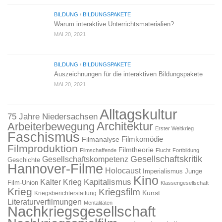
BILDUNG
/
BILDUNGSPAKETE
Warum interaktive Unterrichtsmaterialien?
MAI 20, 2021
BILDUNG
/
BILDUNGSPAKETE
Auszeichnungen für die interaktiven Bildungspakete
MAI 20, 2021
Alltagskultur
75 Jahre Niedersachsen
Architektur
Arbeiterbewegung
Erster Weltkrieg
Faschismus
Filmkomödie
Filmanalyse
Filmproduktion
Filmtheorie
Filmschaffende
Flucht
Fortbildung
Gesellschaftskritik
Gesellschaftskompetenz
Geschichte
Hannover-Filme
Holocaust
Imperialismus
Junge
Kino
Kapitalismus
Kalter Krieg
Film-Union
Klassengesellschaft
Krieg
Kriegsfilm
Kunst
Kriegsberichterstattung
Literaturverfilmungen
Mentalitäten
Nachkriegsgesellschaft