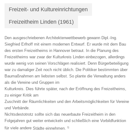
Freizeit- und Kultureinrichtungen
Freizeitheim Linden (1961)
Den
ausgeschriebenen
Archi
tektenwettbewerb
gewann
Di
pl.-Ing.
Siegfried Erlhoff mit ei
nem
modernen
Entwurf.
Er
wurde mit dem Bau
des ersten
Freizeitheims in Hannover be
traut. In die Planung des
Frei
zeitheims war zwar der Kultur
kreis Linden einbezogen, aller
dings
wurde wenig von seinen
Vorschlägen
realisiert.
Denn
Bürgerbeteiligung
war zu dama
liger Zeit noch nicht üblich. Die
Politiker bestimmten über
Bau
maßnahmen am liebsten selbst.
So plante die Verwaltung anders
als die Vereine und Gruppen im
Kulturkreis. Dies führte später,
nach
der
Eröffnung
des
Frei
zeitheims,
zu einiger Kritik am
Zuschnitt
der
Räumlichkeiten
und
den
Arbeitsmöglichkeiten
für
Vereine
und
Verbände.
Nichtsdestotrotz sollte sich das
neuerbaute Freizeitheim in den
Folgejahren
gut
weiter ent
wickeln
und
schließlich
eine
Vorbildfunktion
1)
für viele andere
Städte einnehmen.