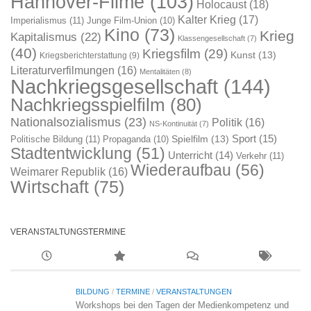
Hannover-Filme
(103)
Holocaust
(18)
Kalter Krieg
(17)
Imperialismus
(11)
Junge Film-Union
(10)
Kino
(73)
Krieg
Kapitalismus
(22)
Klassengesellschaft
(7)
(40)
Kriegsfilm
(29)
Kunst
(13)
Kriegsberichterstattung
(9)
Literaturverfilmungen
(16)
Mentalitäten
(8)
Nachkriegsgesellschaft
(144)
Nachkriegsspielfilm
(80)
Nationalsozialismus
(23)
Politik
(16)
NS-Kontinuität
(7)
Sport
(15)
Spielfilm
(13)
Politische Bildung
(11)
Propaganda
(10)
Stadtentwicklung
(51)
Unterricht
(14)
Verkehr
(11)
Wiederaufbau
(56)
Weimarer Republik
(16)
Wirtschaft
(75)
VERANSTALTUNGSTERMINE
BILDUNG
/
TERMINE
/
VERANSTALTUNGEN
Workshops bei den Tagen der Medienkompetenz und