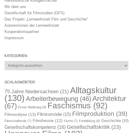
Hannoversche Kinogeschichte
Wir über uns
Gesellschaft für Filmstudien (GFS)
Das Projekt „Lernwerkstatt Film und Geschichte“
Autoren/innen der Lernwerkstatt
Kooperationspartner
Impressum
KATEGORIEN
Kategorien
SCHLAGWÖRTER
Alltagskultur
75 Jahre Niedersachsen
(21)
(130)
Architektur
Arbeiterbewegung
(46)
Faschismus
(92)
(67)
Erster Weltkrieg
(8)
Filmproduktion
(39)
Filmkomödie
(15)
Filmanalyse
(13)
Filmtheorie
(12)
Geschichte
(10)
Filmschaffende
(7)
Flucht
(7)
Fortbildung
(8)
Gesellschaftskritik
(23)
Gesellschaftskompetenz
(16)