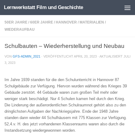
Lernwerkstatt Film und Geschichte
Zum Inhalt springen
50ER JAHRE
/
60ER JAHRE
/
HANNOVER
/
MATERIALIEN
/
WIEDERAUFBAU
Schulbauten – Wiederherstellung und Neubau
VON
GFS-ADMIN_2021
· VERÖFFENTLICHT
APRIL 20, 2023
· AKTUALISIERT
JULI
3, 2023
Im Jahre 1939 standen für die den Schulunterricht in Hannover 87
Schulgebäude zur Verfügung. Hiervon wurden während des Krieges 39
Gebäude zerstört. 44 Gebäude waren zum großen Teil mehr oder
weniger stark beschädigt. Nur 4 Schulen kamen heil durch den Krieg.
Die Linderung der außerordentlichen Schulraumnot gehört also zu den
dringlichsten Aufgaben der Nachkriegsjahre. Ende der 1948 Jahre
standen dann wieder 44 Schulhäusern mit 775 Klassen zur Verfügung.
52,4.v. H. des jetzt vorhandenen Klassenraums waren also durch die
Instandsetzung wiedergewonnen worden.