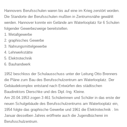
Hannovers
Berufsschulen
waren
bis
auf
eine
im Krieg
zerstört worden
.
Die
Standorte
der
Berufsschulen
mußten
in
Zentrumsnähe
gewählt
werden.
Hannover
konnte
ein
Gelände
am Waterlooplatz
für
6
Schulen
folgender
Gewerbezweige
bereitstellen
.
1.
Metallgewerbe
2.
graphisches
Gewerbe
3.
Nahrungsmittelgewerbe
4.
Lehrwerkstätte
5.
Elektrotechnik
6.
Bauhandwerk
1952 beschloss der Schulausschuss unter der Leitung Otto Brenners
die Pläne zum Bau des Berufsschulzentrum am Waterlooplatz. Der
Gebäudekomplex entstand nach Entwürfen des s
tädtischen
Baudirektors
Dierschke
und
des
Dipl.-Ing.
Kleine.
Am 20.04.1953 zogen 3 461 Schülerinnen und Schüler in das erste der
neuen Schulgebäude des Berufsschulzentrums am Waterlooplatz ein,
1954 folgte das graphische Gewerbe und 1961 die Elektrotechnik . Im
Januar desselben Jahres eröffnete auch die Jugendbücherei im
Berufsschulzentrum.