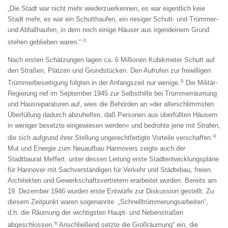
„Die Stadt war nicht mehr wiederzuerkennen, es war eigentlich keie
Stadt mehr, es war ein Schutthaufen, ein riesiger Schutt- und Trümmer-
und Abfallhaufen, in dem noch einige Häuser aus irgendeinem Grund
2)
stehen geblieben waren.“
Nach ersten Schätzungen lagen ca. 6 Millionen Kubikmeter Schutt auf
den Straßen, Plätzen und Grundstücken. Den Aufrufen zur frewilligen
3)
Trümmerbeseitigung folgten in der Anfangszeit nur wenige.
Die Militär-
Regierung rief im September 1945 zur Selbsthilfe bei Trümmerräumung
und Hausreparaturen auf, wies die Behörden an »der allerschlimmsten
Überfüllung dadurch abzuhelfen, daß Personen aus überfüllten Häusern
in weniger besetzte eingewiesen werden« und bedrohte jene mit Strafen,
4)
die sich aufgrund ihrer Stellung ungerechtfertigte Vorteile verschaffen.
Mut und Energie zum Neuaufbau Hannovers zeigte auch der
Stadtbaurat Meffert, unter dessen Leitung erste Stadtentwicklungspläne
für Hannover mit Sachverständigen für Verkehr und Städtebau, freien
Architekten und Gewerkschaftsvertretern erarbeitet wurden. Bereits am
19. Dezember 1946 wurden erste Entwürfe zur Diskussion gestellt. Zu
diesem Zeitpunkt waren sogenannte „Schnelltrümmerungsarbeiten“,
d.h. die Räumung der wichtigsten Haupt- und Nebenstraßen
5)
abgeschlossen.
Anschließend setzte die Großräumung“ ein, die