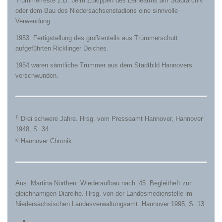
Trümmerreste z.B. beim Zukippen des Leinearms am Stadtarchiv
oder dem Bau des Niedersachsenstadions eine sinnvolle
Verwendung.
1953: Fertigstellung des größtenteils aus Trümmerschutt
aufgeführten Ricklinger Deiches.
1954 waren sämtliche Trümmer aus dem Stadtbild Hannovers
verschwunden.
1)
Drei schwere Jahre. Hrsg. vom Presseamt Hannover, Hannover
1948, S. 34
2)
Hannover Chronik
Aus: Martina Nörthen: Wiederaufbau nach ’45. Begleitheft zur
gleichnamigen Diareihe. Hrsg. von der Landesmedienstelle im
Niedersächsischen Landesverwaltungsamt. Hannover 1995, S. 13