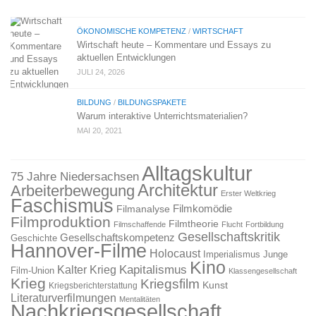
ÖKONOMISCHE KOMPETENZ
/
WIRTSCHAFT
Wirtschaft heute – Kommentare und Essays zu
aktuellen Entwicklungen
JULI 24, 2026
BILDUNG
/
BILDUNGSPAKETE
Warum interaktive Unterrichtsmaterialien?
MAI 20, 2021
Alltagskultur
75 Jahre Niedersachsen
Architektur
Arbeiterbewegung
Erster Weltkrieg
Faschismus
Filmkomödie
Filmanalyse
Filmproduktion
Filmtheorie
Filmschaffende
Flucht
Fortbildung
Gesellschaftskritik
Gesellschaftskompetenz
Geschichte
Hannover-Filme
Holocaust
Imperialismus
Junge
Kino
Kapitalismus
Kalter Krieg
Film-Union
Klassengesellschaft
Krieg
Kriegsfilm
Kunst
Kriegsberichterstattung
Literaturverfilmungen
Mentalitäten
Nachkriegsgesellschaft