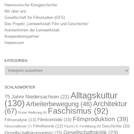
Hannoversche Kinogeschichte
Wir über uns
Gesellschaft für Filmstudien (GFS)
Das Projekt „Lernwerkstatt Film und Geschichte“
Autoren/innen der Lernwerkstatt
Kooperationspartner
Impressum
KATEGORIEN
Kategorien
SCHLAGWÖRTER
Alltagskultur
75 Jahre Niedersachsen
(21)
(130)
Architektur
Arbeiterbewegung
(46)
Faschismus
(92)
(67)
Erster Weltkrieg
(8)
Filmproduktion
(39)
Filmkomödie
(15)
Filmanalyse
(13)
Filmtheorie
(12)
Geschichte
(10)
Filmschaffende
(7)
Flucht
(7)
Fortbildung
(8)
Gesellschaftskritik
(23)
Gesellschaftskompetenz
(15)