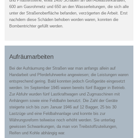
und Pflastersteine; etwa 1400 Schäden an den Abwasserkanälen,
600 am Gasrohrnetz und 650 an den Wasserleitungen, die sich alle
unter der Straßenoberfläche befanden, verzögerten die Arbeit. Erst
nachdem diese Schäden behoben worden waren, konnten die
Bombentrichter gefüllt werden.
Aufräumarbeiten
Bei der Aufräumung der Straßen war man anfangs allein auf
Handarbeit und Pferdefuhrwerke angewiesen; die Leistungen waren
entsprechend gering. Bald konnten jedoch Großgeräte eingesetzt
werden. Im September 1945 waren bereits fünf Bagger in Betrieb.
Zur Abfuhr wurden fünf Lastkraftwagen und Zugmaschinen mit
Anhängern sowie eine Feldbahn benutzt. Die Zahl der Geräte
steigerte sich bis zum Januar 1946 auf 12 Bagger, 25 bis 30
Lastzüge und eine Feldbahnanlage und konnte bis zur
Währungsreform teilweise noch erhöht werden. Sie unterlag
gewissen Schwankungen, da man von Treibstoffzuteilungen,
Reifen und Kohle abhängig war.