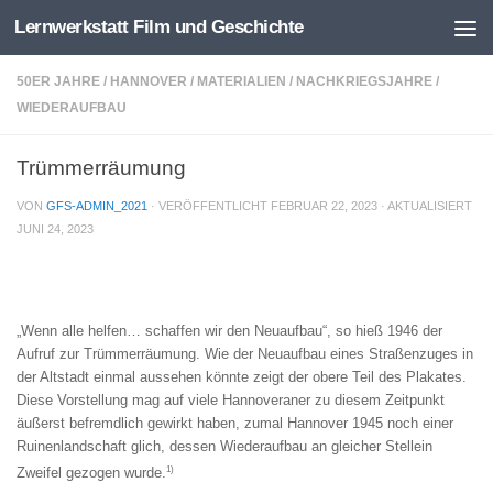
Lernwerkstatt Film und Geschichte
Zum Inhalt springen
50ER JAHRE
/
HANNOVER
/
MATERIALIEN
/
NACHKRIEGSJAHRE
/
WIEDERAUFBAU
Trümmerräumung
VON
GFS-ADMIN_2021
· VERÖFFENTLICHT
FEBRUAR 22, 2023
· AKTUALISIERT
JUNI 24, 2023
„Wenn alle helfen… schaffen wir den Neuaufbau“, so hieß 1946 der
Aufruf zur Trümmerräumung. Wie der Neuaufbau eines Straßenzuges in
der Altstadt einmal aussehen könnte zeigt der obere Teil des Plakates.
Diese Vorstellung mag auf viele Hannoveraner zu diesem Zeitpunkt
äußerst befremdlich gewirkt haben, zumal Hannover 1945 noch einer
Ruinenlandschaft glich, dessen Wiederaufbau an gleicher Stellein
1)
Zweifel gezogen wurde.