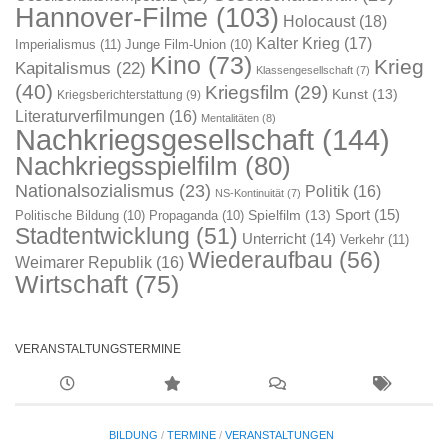
Hannover-Filme
(103)
Holocaust
(18)
Kalter Krieg
(17)
Imperialismus
(11)
Junge Film-Union
(10)
Kino
(73)
Krieg
Kapitalismus
(22)
Klassengesellschaft
(7)
(40)
Kriegsfilm
(29)
Kunst
(13)
Kriegsberichterstattung
(9)
Literaturverfilmungen
(16)
Mentalitäten
(8)
Nachkriegsgesellschaft
(144)
Nachkriegsspielfilm
(80)
Nationalsozialismus
(23)
Politik
(16)
NS-Kontinuität
(7)
Sport
(15)
Spielfilm
(13)
Politische Bildung
(10)
Propaganda
(10)
Stadtentwicklung
(51)
Unterricht
(14)
Verkehr
(11)
Wiederaufbau
(56)
Weimarer Republik
(16)
Wirtschaft
(75)
VERANSTALTUNGSTERMINE
BILDUNG
/
TERMINE
/
VERANSTALTUNGEN