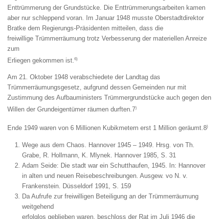
Enttrümmerung der Grundstücke. Die Enttrümmerungsarbeiten kamen
aber nur schleppend voran. Im Januar 1948 musste Oberstadtdirektor
Bratke dem Regierungs-Präsidenten mitteilen, dass die
freiwillige Trümmerräumung trotz Verbesserung der materiellen Anreize
zum
6)
Erliegen gekommen ist.
Am 21. Oktober 1948 verabschiedete der Landtag das
Trümmerräumungsgesetz, aufgrund dessen Gemeinden nur mit
Zustimmung des Aufbauministers Trümmergrundstücke auch gegen den
)
Willen der Grundeigentümer räumen durften.7
)
Ende 1949 waren von 6 Millionen Kubikmetern erst 1 Million geräumt.8
Wege aus dem Chaos. Hannover 1945 – 1949. Hrsg. von Th.
Grabe, R. Hollmann, K. Mlynek. Hannover 1985, S. 31
Adam Seide: Die stadt war ein Schutthaufen, 1945. In: Hannover
in alten und neuen Reisebeschreibungen. Ausgew. vo N. v.
Frankenstein. Düsseldorf 1991, S. 159
Da Aufrufe zur freiwilligen Beteiligung an der Trümmerräumung
weitgehend
erfolglos geblieben waren, beschloss der Rat im Juli 1946 die