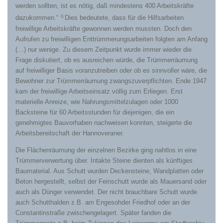
werden sollten, ist es nötig, daß mindestens 400 Arbeitskräfte
1)
dazukommen.“
Dies bedeutete, dass für die Hilfsarbeiten
freiwillige Arbeitskräfte gewonnen werden mussten. Doch den
Aufrufen zu freiwilligen Enttrümmerungsarbeiten folgten am Anfang
(…) nur wenige. Zu diesem Zeitpunkt wurde immer wieder die
Frage diskutiert, ob es ausreichen würde, die Trümmerräumung
auf freiwilliger Basis voranzutreiben oder ob es sinnvoller wäre, die
Bewohner zur Trümmerräumung zwangszuverpflichten. Ende 1947
kam der freiwillige Arbeitseinsatz völlig zum Erliegen. Erst
materielle Anreize, wie Nahrungsmittelzulagen oder 1000
Backsteine für 60 Arbeitsstunden für diejenigen, die ein
genehmigtes Bauvorhaben nachweisen konnten, steigerte die
Arbeitsbereitschaft der Hannoveraner.
Die Flächenräumung der einzelnen Bezirke ging nahtlos in eine
Trümmerverwertung über. Intakte Steine dienten als künftiges
Baumaterial. Aus Schutt wurden Deckensteine, Wandplatten oder
Beton hergestellt, selbst der Feinschutt wurde als Mauersand oder
auch als Dünger verwendet. Der nicht brauchbare Schutt wurde
auch Schutthalden z.B. am Engesohder Friedhof oder an der
Constantinstraße zwischengelagert. Später fanden die